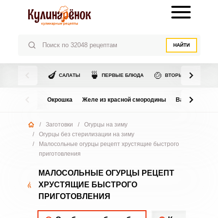
НАЙТИ
🍆
🍵
🍲
САЛАТЫ
ПЕРВЫЕ БЛЮДА
ВТОРЫЕ БЛЮДА
Окрошка
Желе из красной смородины
Варенье из в
/
Заготовки
/
Огурцы на зиму
/
Огурцы без стерилизации на зиму
/
Малосольные огурцы рецепт хрустящие быстрого
приготовления
МАЛОСОЛЬНЫЕ ОГУРЦЫ РЕЦЕПТ
ХРУСТЯЩИЕ БЫСТРОГО
ПРИГОТОВЛЕНИЯ