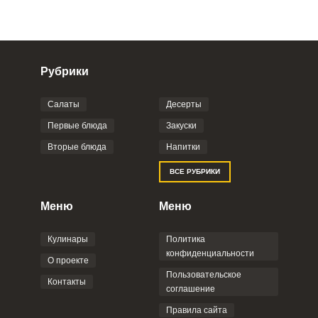
Рубрики
Салаты
Десерты
Фото до 4 шт, до 5 mb
ПРИКРЕПИТЬ
Первые блюда
Закуски
Вторые блюда
Напитки
Отправляя эту форму, вы соглашаетесь с
ВСЕ РУБРИКИ
Правилами сайта
,
Политикой
конфиденциальности
,
Политикой обработки
персональных данных
и
Пользовательским
Меню
Меню
соглашением
.
Кулинары
Политика
конфиденциальности
О проекте
Пользовательское
Контакты
соглашение
ОТПРАВИТЬ КОММЕНТАРИЙ
Правила сайта