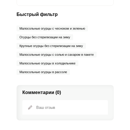
Бор
52.5 мкг
1200 мкг
0.5
2.9
Быстрый фильтр
Ванадий
1.2 мкг
20 мкг
0.7
4
Малосольные огурцы с чесноком и зеленью
Молибден
41.3 мкг
70 мкг
6.6
39.3
Огурцы без стерилизации на зиму
Крупные огурцы без стерилизации на зиму
Малосольные огурцы с солью и сахаром в пакете
Малосольные огурцы в холодильнике
Малосольные огурцы в рассоле
Комментарии (0)