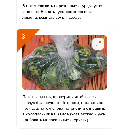
Калий
В пакет сложить нарезанные огурцы, укроп
1352.7 мг
2500 мг
6
36.1
и чеснок. Выжать туда сок половины
лимона, всыпать соль и сахар.
Кальций
359.7 мг
1000 мг
4
24
Кремний
0.6 мг
30 мг
0.2
1.3
3
Магний
135.5 мг
400 мг
3.8
22.6
Натрий
11694.5 мг
1300 мг
100.4
599.7
Сера
400.6 мг
500 мг
8.9
53.4
Фосфор
247.6 мг
800 мг
3.5
20.6
Хлор
17909.7 мг
2300 мг
86.9
519.1
Пакет завязать, проверить, чтобы весь
воздух был спущен. Потрясти, оставить на
Алюминий
13.4 мкг
30 мкг
5
29.7
полчаса, затем снова потрясти и отправить
в холодильник на 3 часа (хотя можно и уже
Железо
7.4 мг
18 мг
4.6
27.4
пробовать малосольные огурчики).