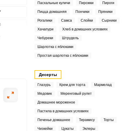
Пасхальные куличи
Пирожки
Пироги
7
Пицца домашняя
Пончики
Пряники
Рогалики
Самса
Слойки
Сырники
3
Хачапури
Хлеб в домашних условиях
ШАГ
2
2 ИЗ 8
Чебуреки
Штрудель
Шарлотка с яблоками
7
Простая шарлотка с яблоками
1
Десерты
7
Глазурь
Крем для торта
Мармелад
Медовик
Меренговый рулет
9
Домашнее мороженое
Пастила в домашних условиях
Печенье домашнее
Тирамису
Торты
Чизкейки
Цукаты
Эклеры