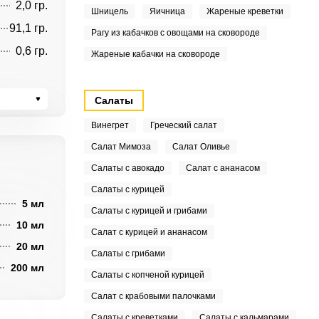
2,0 гр.
Шницель
Яичница
Жареные креветки
91,1 гр.
Рагу из кабачков с овощами на сковороде
0,6 гр.
Жареные кабачки на сковороде
Салаты
Винегрет
Греческий салат
Салат Мимоза
Салат Оливье
Салаты с авокадо
Салат с ананасом
Салаты с курицей
5 мл
Салаты с курицей и грибами
10 мл
Салат с курицей и ананасом
20 мл
Салаты с грибами
200 мл
Салаты с копченой курицей
Салат с крабовыми палочками
Салаты с креветками
Салаты с кальмарами