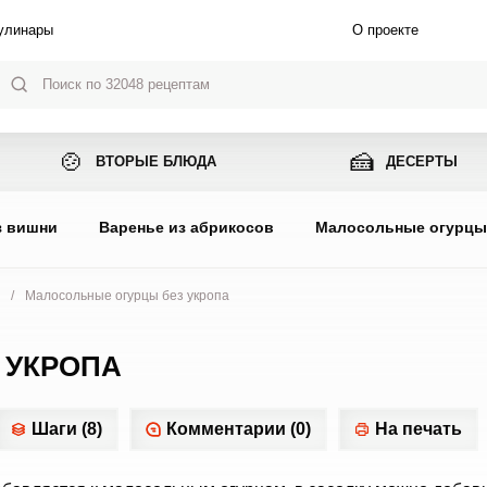
улинары
О проекте
🍲
🍰
ВТОРЫЕ БЛЮДА
ДЕСЕРТЫ
з вишни
Варенье из абрикосов
Малосольные огурц
/
Малосольные огурцы без укропа
 УКРОПА
Шаги (8)
Комментарии (0)
На печать