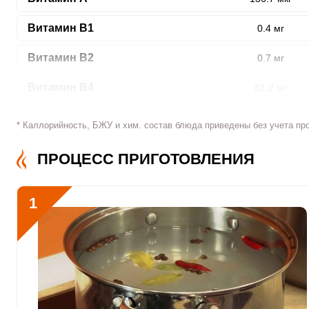
Витамин В1
0.4 мг
Витамин В2
0.7 мг
ШАГ
Витамин В4
81.2 мг
1 ИЗ 8
Витамин В5
3.7 мг
* Каллорийность, БЖУ и хим. состав блюда приведены без учета пр
Витамин В6
1.1 мг
ПРОЦЕСС ПРИГОТОВЛЕНИЯ
Витамин В9
94.6 мкг
Сообщить об ошибк
1
Витамин В12
0
Витамин С
121 мкг
Витамин D
0
Витамин E
1.5 мг