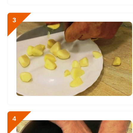
Хлор
53753 мг
Алюминий
0
3
Железо
10.5 мг
Йод
35.4 мкг
Кобальт
28.9 мкг
Литий
0
Марганец
3 мкг
Медь
1373.7 мкг
Никель
0
Рубидий
0
4
Селен
12.2 мкг