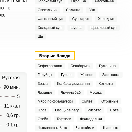
ить и семена
Гороховый суп
Окрошка
Рассольник
от, к
Свекольник
Солянка
Уха
аже
Фасолевый суп
Суп харчо
Холодник
Холодный суп
Шурпа
Щавелевый суп
Щи
Вторые блюда
Бефстроганов
Бешбармак
Буженина
Голубцы
Гуляш
Жаркое
Запеканки
Русская
Зразы
Колбаса домашняя
Котлеты
90 мин.
Лазанья
Люля-кебаб
Мусака
5
Мясо по-французски
Омлет
Отбивные
11 ккал
Плов
Овощное рагу
Ризотто
Соте
0,6 гр.
Стейк
Тефтели
Фрикадельки
0,1 гр.
Цыпленок табака
Чахохбили
Шашлык