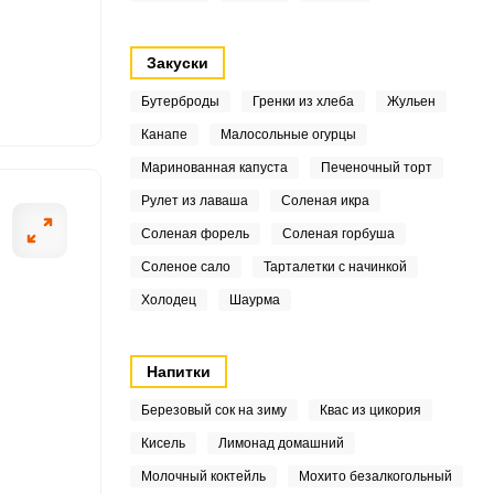
6
Закуски
4
Бутерброды
Гренки из хлеба
Жульен
4
Канапе
Малосольные огурцы
ОТПРАВИТЬ СООБЩЕНИЕ
8
Маринованная капуста
Печеночный торт
Рулет из лаваша
Соленая икра
3
Соленая форель
Соленая горбуша
Соленое сало
Тарталетки с начинкой
Холодец
Шаурма
ду, добавьте соль,
Обрежьте хвости
7
9
Напитки
4
Березовый сок на зиму
Квас из цикория
Кисель
Лимонад домашний
8
Молочный коктейль
Мохито безалкогольный