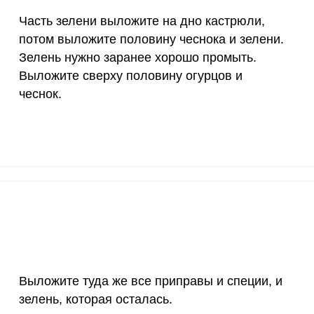
Часть зелени выложите на дно кастрюли,
4000 мкг
1.3
5.
потом выложите половину чеснока и зелени.
50 мкг
5.2
2
Зелень нужно заранее хорошо промыть.
Выложите сверху половину огурцов и
12 мг
1.3
6
чеснок.
1200 мкг
0
0
20 мкг
0
0
70 мкг
7.7
35.
Выложите туда же все приправы и специи, и
зелень, которая осталась.