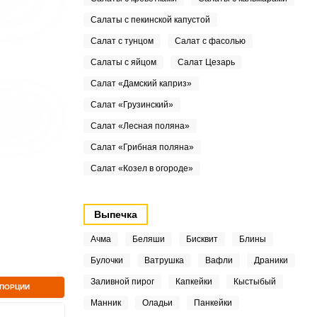
Салаты с пекинской капустой
Салат с тунцом
Салат с фасолью
Салаты с яйцом
Салат Цезарь
Салат «Дамский каприз»
Салат «Грузинский»
Салат «Лесная поляна»
Салат «Грибная поляна»
Салат «Козел в огороде»
Выпечка
Ачма
Беляши
Бисквит
Блины
Булочки
Ватрушка
Вафли
Драники
Заливной пирог
Капкейки
Кыстыбый
 ПОРЦИИ
Манник
Оладьи
Панкейки