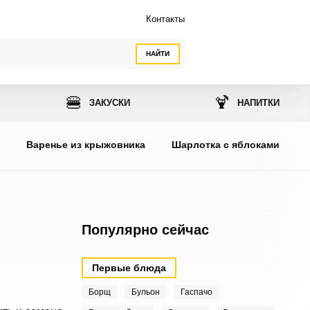
Контакты
НАЙТИ
🍔
🍹
ЗАКУСКИ
НАПИТКИ
ы
Варенье из крыжовника
Шарлотка с яблоками
Популярно сейчас
Первые блюда
Борщ
Бульон
Гаспачо