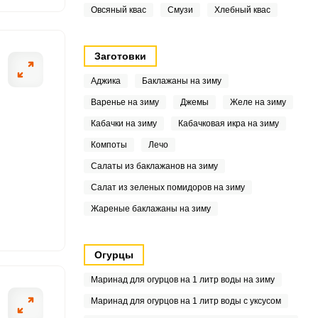
.4
Овсяный квас
Смузи
Хлебный квас
Заготовки
6
Аджика
Баклажаны на зиму
7
Варенье на зиму
Джемы
Желе на зиму
Кабачки на зиму
Кабачковая икра на зиму
8
Компоты
Лечо
Салаты из баклажанов на зиму
8
Салат из зеленых помидоров на зиму
Жареные баклажаны на зиму
5
Огурцы
Маринад для огурцов на 1 литр воды на зиму
Маринад для огурцов на 1 литр воды с уксусом
4