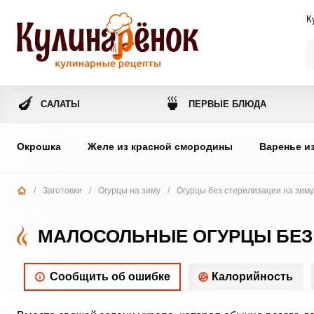
К
🍆
🍵
САЛАТЫ
ПЕРВЫЕ БЛЮДА
Окрошка
Желе из красной смородины
Варенье и
/
Заготовки
/
Огурцы на зиму
/
Огурцы без стерилизации на зиму
МАЛОСОЛЬНЫЕ ОГУРЦЫ БЕЗ
Сообщить об ошибке
Калорийность