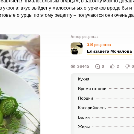
обавляется к малосольным огурцам, в засолку можно добав
з укропа: вкус выйдет у малосольных огурчиков вроде бы и т
товьте огурцы по этому рецепту – получаются они очень д
Автор рецепта:
319 рецептов
Елизавета Мочалова
36445
0
2
0
Кухня
Время готовки
Порции
Калорийность
Белки
Жиры