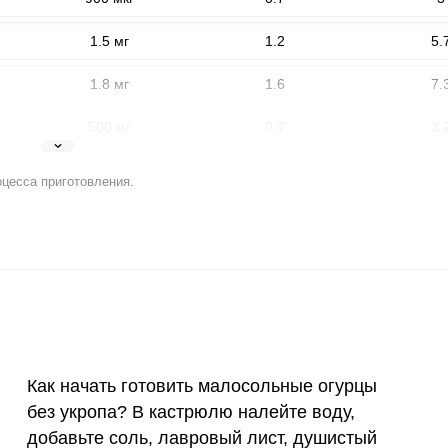
1.5 мг
1.2
5.
1.8 мг
1.6
7.
500 мг
0.7
3.
5 мг
3.2
14.
оцесса приготовления.
2 мг
2.4
11.
ВХОД НА САЙТ
РЕГИСТРАЦИЯ
400 мкг
1
4.
е
Войдите
3 мкг
0
0
с помощью социальных сетей:
90 мкг
5.8
26.
Как начать готовить малосольные огурцы
10 мкг
0
0
или
без укропа? В кастрюлю налейте воду,
15 мг
0.4
2
добавьте соль, лавровый лист, душистый