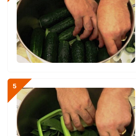
Фтор
1176.6 мкг
Хром
60 мкг
Цинк
3.6 мг
Бор
0
Ванадий
0
Молибден
125 мкг
5