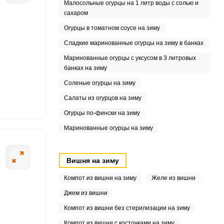
Малосольные огурцы на 1 литр воды с солью и
сахаром
9
Огурцы в томатном соусе на зиму
4
Сладкие маринованные огурцы на зиму в банках
Маринованные огурцы с уксусом в 3 литровых
банках на зиму
Соленые огурцы на зиму
Салаты из огурцов на зиму
Огурцы по-фински на зиму
7
Маринованные огурцы на зиму
Вишня на зиму
Компот из вишни на зиму
Желе из вишни
Джем из вишни
Компот из вишни без стерилизации на зиму
Компот из вишни с косточками на зиму