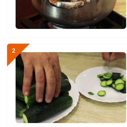
Биотин
9 мг
Витамин К
200.2 мкг
Витамин РР
6.4 мг
Отправляя эту форму, вы соглашае
Политикой конфиденциальности
,
П
Калий
1975.5 мг
персональных данных
и
Пользоват
2
Кальций
816 мг
Кремний
0
Как начать готовить ма
Магний
233.4 мг
лавровый лист, душисты
Натрий
35035.5 мг
Сера
601 мг
Фосфор
431.9 мг