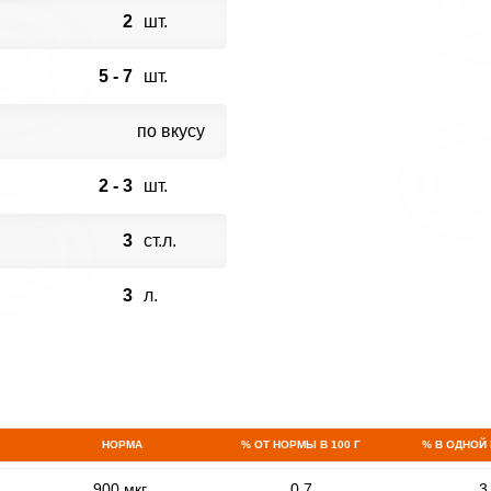
2
шт.
5 - 7
шт.
по вкусу
2 - 3
шт.
3
ст.л.
3
л.
НОРМА
% ОТ НОРМЫ В 100 Г
% В ОДНОЙ
900 мкг
0.7
3