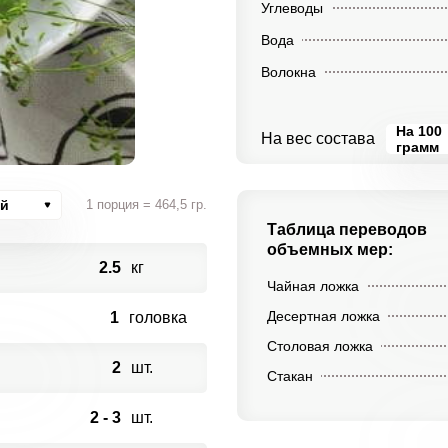
Углеводы
Вода
Волокна
На 100
На вес состава
грамм
ий
1 порция = 464,5 гр.
Таблица переводов
объемных мер:
2.5
кг
Чайная ложка
Десертная ложка
1
головка
Столовая ложка
2
шт.
Стакан
2 - 3
шт.