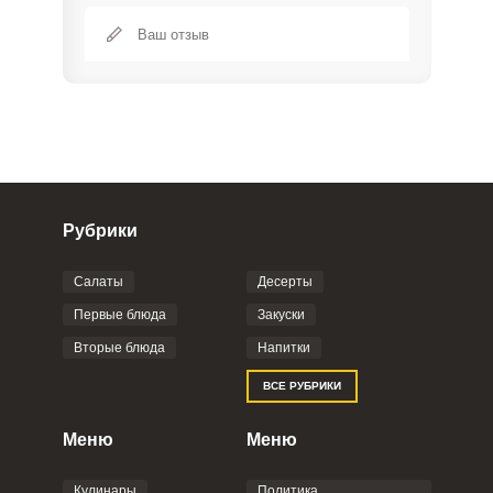
Рубрики
Салаты
Десерты
Фото до 4 шт, до 5 mb
ПРИКРЕПИТЬ
Первые блюда
Закуски
Вторые блюда
Напитки
Отправляя эту форму, вы соглашаетесь с
ВСЕ РУБРИКИ
Правилами сайта
,
Политикой
конфиденциальности
,
Политикой обработки
персональных данных
и
Пользовательским
Меню
Меню
соглашением
.
Кулинары
Политика