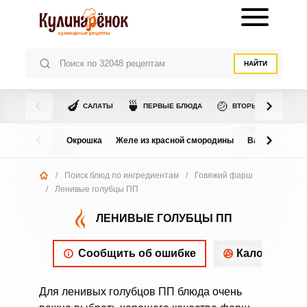
НАЙТИ
🍆
🍵
🍲
САЛАТЫ
ПЕРВЫЕ БЛЮДА
ВТОРЫЕ БЛЮДА
Окрошка
Желе из красной смородины
Варенье из в
/
Поиск блюд по ингредиентам
/
Говяжий фарш
/
Ленивые голубцы ПП
ЛЕНИВЫЕ ГОЛУБЦЫ ПП
Сообщить об ошибке
Калорийнос
Для ленивых голубцов ПП блюда очень