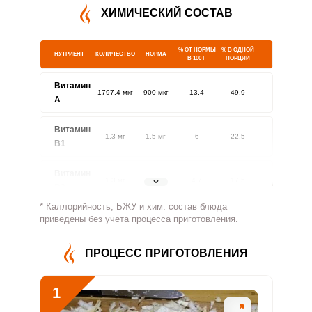
ХИМИЧЕСКИЙ СОСТАВ
% ОТ НОРМЫ
% В ОДНОЙ
НУТРИЕНТ
КОЛИЧЕСТВО
НОРМА
В 100 Г
ПОРЦИИ
Витамин
1797.4 мкг
900 мкг
13.4
49.9
A
Витамин
1.3 мг
1.5 мг
6
22.5
В1
Витамин
1.3 мг
1.8 мг
4.7
17.5
В2
* Каллорийность, БЖУ и хим. состав блюда
Витамин
приведены без учета процесса приготовления.
780.8 мг
500 мг
10.4
39
В4
ПРОЦЕСС ПРИГОТОВЛЕНИЯ
Витамин
7.2 мг
5 мг
9.6
35.8
В5
1
Витамин
4.7 мг
2 мг
15.7
58.6