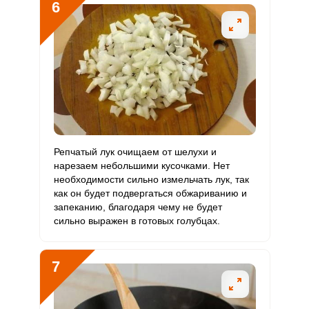
6
Политикой конфиденциальности
,
Политикой обработки
тонкой соломкой, можно нарезать произвольными
персональных данных
и
Пользовательским соглашением
кусочками максимально мелкого размера. Также
ВХОД
удобно воспользоваться комбайном или овощерезкой.
ЕЩЕ НЕ ЗАРЕГИСТРИРОВАННЫ?
Забыли пароль?
ОТПРАВИТЬ СООБЩЕНИЕ
Репчатый лук очищаем от шелухи и
нарезаем небольшими кусочками. Нет
необходимости сильно измельчать лук, так
как он будет подвергаться обжариванию и
запеканию, благодаря чему не будет
сильно выражен в готовых голубцах.
7