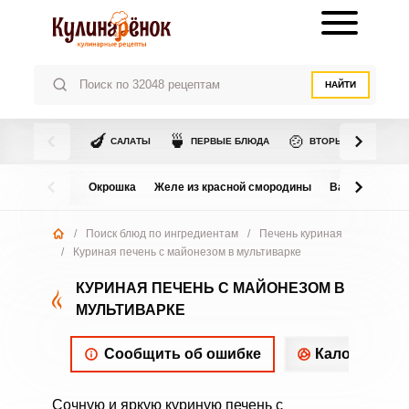
НАЙТИ
🍆
🍵
🍲
САЛАТЫ
ПЕРВЫЕ БЛЮДА
ВТОРЫЕ БЛЮДА
Окрошка
Желе из красной смородины
Варенье из в
/
Поиск блюд по ингредиентам
/
Печень куриная
/
Куриная печень с майонезом в мультиварке
КУРИНАЯ ПЕЧЕНЬ С МАЙОНЕЗОМ В
МУЛЬТИВАРКЕ
Сообщить об ошибке
Калорийнос
Сочную и яркую куриную печень с