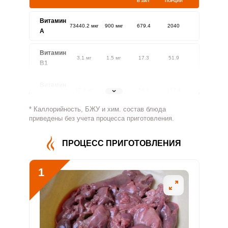
В 100 Г
ПОРЦИИ
Витамин
73440.2 мкг
900 мкг
679.4
2040
A
Витамин
3.1 мг
1.5 мг
17.3
51.9
В1
Витамин
12.8 мг
1.8 мг
59.1
177.4
В2
* Каллорийность, БЖУ и хим. состав блюда
Витамин
приведены без учета процесса приготовления.
1207.5 мг
500 мг
20.1
60.4
В4
ПРОЦЕСС ПРИГОТОВЛЕНИЯ
Витамин
37.7 мг
5 мг
62.7
188.4
В5
1
Витамин
5.6 мг
2 мг
23.5
70.5
В6
Витамин
15.4 мкг
400 мкг
0.3
1
В9