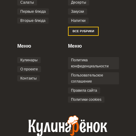
Салаты
Десерты
Фото до 4 шт, до 5 mb
ПРИКРЕПИТЬ
Первые блюда
Закуски
Вторые блюда
Напитки
Отправляя эту форму, вы соглашаетесь с
ВСЕ РУБРИКИ
Правилами сайта
,
Политикой
конфиденциальности
,
Политикой обработки
персональных данных
и
Пользовательским
Меню
Меню
соглашением
.
Кулинары
Политика
конфиденциальности
О проекте
Пользовательское
Контакты
соглашение
ОТПРАВИТЬ КОММЕНТАРИЙ
Правила сайта
Политики cookies