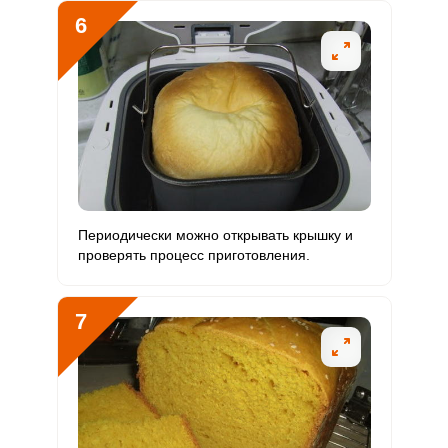
Ванадий
0
20 мкг
0
0
6
Молибден
8.4 мкг
70 мкг
2
1.5
Периодически можно открывать крышку и
проверять процесс приготовления.
7