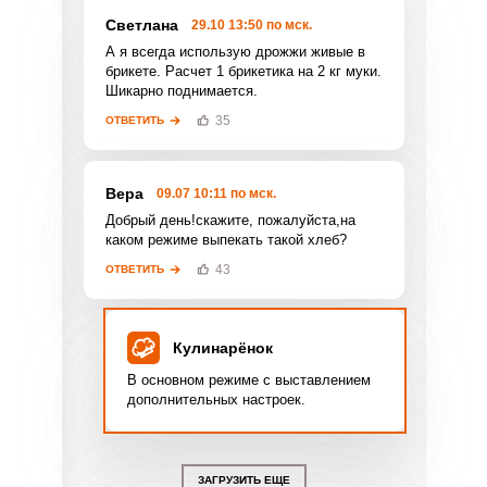
Светлана
29.10 13:50 по мск.
Фото до 4 шт, до 5 mb
ПРИКРЕПИТЬ
А я всегда использую дрожжи живые в
брикете. Расчет 1 брикетика на 2 кг муки.
Шикарно поднимается.
Отправляя эту форму, вы соглашаетесь с
Правилами сайта
,
Политикой
35
ОТВЕТИТЬ
конфиденциальности
,
Политикой обработки
персональных данных
и
Пользовательским
соглашением
.
Вера
09.07 10:11 по мск.
Добрый день!скажите, пожалуйста,на
каком режиме выпекать такой хлеб?
43
ОТВЕТИТЬ
ОТПРАВИТЬ КОММЕНТАРИЙ
Кулинарёнок
В основном режиме с выставлением
дополнительных настроек.
ЗАГРУЗИТЬ ЕЩЕ