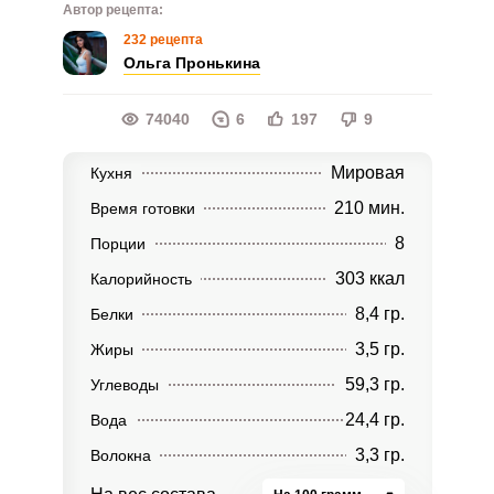
Автор рецепта:
232 рецепта
Ольга Пронькина
74040
6
197
9
Мировая
Кухня
210 мин.
Время готовки
8
Порции
303 ккал
Калорийность
8,4 гр.
Белки
3,5 гр.
Жиры
59,3 гр.
Углеводы
24,4 гр.
Вода
3,3 гр.
Волокна