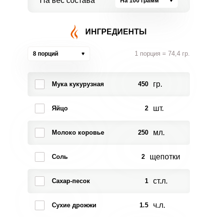
На вес состава
На 100 грамм
ИНГРЕДИЕНТЫ
1 порция = 74,4 гр.
8 порций
гр.
Мука кукурузная
450
шт.
Яйцо
2
мл.
Молоко коровье
250
щепотки
Соль
2
ст.л.
Сахар-песок
1
ч.л.
Сухие дрожжи
1.5