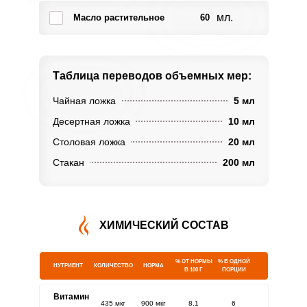
мл.
Масло растительное
60
Таблица переводов
объемных мер:
Чайная ложка
5 мл
Десертная ложка
10 мл
Столовая ложка
20 мл
Стакан
200 мл
ХИМИЧЕСКИЙ СОСТАВ
% ОТ НОРМЫ
% В ОДНОЙ
НУТРИЕНТ
КОЛИЧЕСТВО
НОРМА
В 100 Г
ПОРЦИИ
Витамин
435 мкг
900 мкг
8.1
6