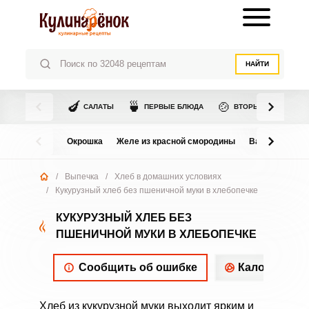
НАЙТИ
🍆
🍵
🍲
САЛАТЫ
ПЕРВЫЕ БЛЮДА
ВТОРЫЕ БЛЮДА
Окрошка
Желе из красной смородины
Варенье из в
/
Выпечка
/
Хлеб в домашних условиях
/
Кукурузный хлеб без пшеничной муки в хлебопечке
КУКУРУЗНЫЙ ХЛЕБ БЕЗ
ПШЕНИЧНОЙ МУКИ В ХЛЕБОПЕЧКЕ
Сообщить об ошибке
Калорийнос
Хлеб из кукурузной муки выходит ярким и