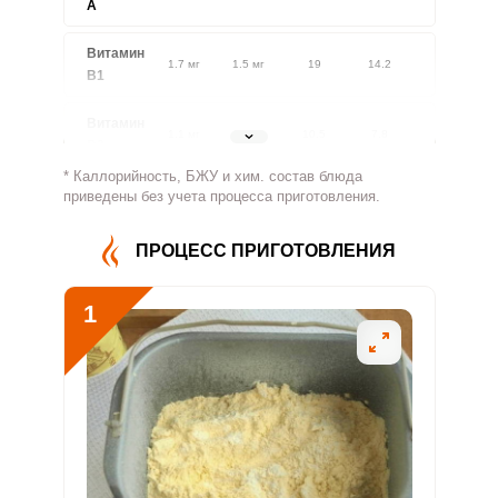
A
Витамин
1.7 мг
1.5 мг
19
14.2
В1
Витамин
1.1 мг
1.8 мг
10.5
7.8
В2
* Каллорийность, БЖУ и хим. состав блюда
Витамин
приведены без учета процесса приготовления.
315 мг
500 мг
10.6
7.9
В4
ПРОЦЕСС ПРИГОТОВЛЕНИЯ
Витамин
2.8 мг
5 мг
9.5
7.1
В5
1
Витамин
1 мг
2 мг
8.6
6.4
В6
Витамин
51.8 мкг
400 мкг
2.2
1.6
В9
Витамин
0.6 мкг
3 мкг
3.2
2.4
В12