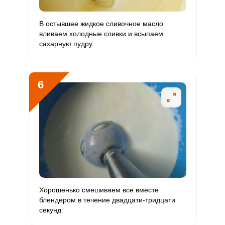
Ванадий
0
20 мкг
0
0
В остывшее жидкое сливочное масло
вливаем холодные сливки и всыпаем
Молибден
0.1 мкг
70 мкг
0
0.1
сахарную пудру.
Как приготовить крем для торта из 10% сливок? Перед
началом приготовления крема держим сливки в
с
Отправляя эту форму, вы соглашаетесь с
Правилами сайта
,
Запомнить меня
Политикой конфиденциальности
,
Политикой обработки
холодильнике.
персональных данных
и
Пользовательским соглашением
ВХОД
6
ЕЩЕ НЕ ЗАРЕГИСТРИРОВАННЫ?
Забыли пароль?
ОТПРАВИТЬ СООБЩЕНИЕ
Хорошенько смешиваем все вместе
блендером в течение двадцати-тридцати
секунд.