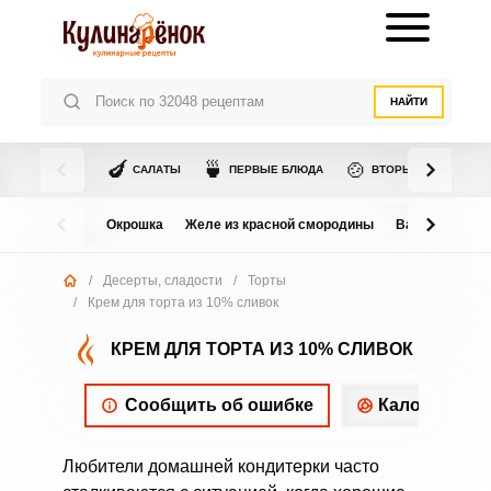
НАЙТИ
🍆
🍵
🍲
САЛАТЫ
ПЕРВЫЕ БЛЮДА
ВТОРЫЕ БЛЮДА
Окрошка
Желе из красной смородины
Варенье из в
/
Десерты, сладости
/
Торты
/
Крем для торта из 10% сливок
КРЕМ ДЛЯ ТОРТА ИЗ 10% СЛИВОК
Сообщить об ошибке
Калорийнос
Любители домашней кондитерки часто