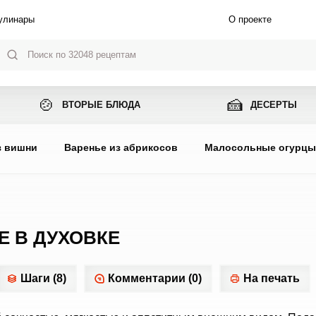
улинары
О проекте
🍲
🍰
ВТОРЫЕ БЛЮДА
ДЕСЕРТЫ
з вишни
Варенье из абрикосов
Малосольные огурц
Е В ДУХОВКЕ
Шаги (8)
Комментарии (0)
На печать