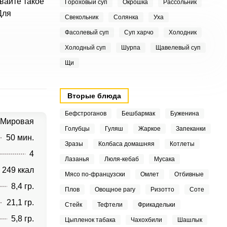
вайте такое
Гороховый суп
Окрошка
Рассольник
Для
Свекольник
Солянка
Уха
Фасолевый суп
Суп харчо
Холодник
Холодный суп
Шурпа
Щавелевый суп
Щи
Вторые блюда
Бефстроганов
Бешбармак
Буженина
Мировая
Голубцы
Гуляш
Жаркое
Запеканки
50 мин.
Зразы
Колбаса домашняя
Котлеты
4
Лазанья
Люля-кебаб
Мусака
249 ккал
Мясо по-французски
Омлет
Отбивные
8,4 гр.
Плов
Овощное рагу
Ризотто
Соте
21,1 гр.
Стейк
Тефтели
Фрикадельки
5,8 гр.
Цыпленок табака
Чахохбили
Шашлык