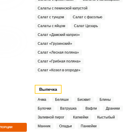
Салаты с пекинской капустой
Салат с тунцом
Салат с фасолью
Салаты с яйцом
Салат Цезарь
Салат «Дамский каприз»
Салат «Грузинский»
Салат «Лесная поляна»
Салат «Грибная поляна»
Салат «Козел в огороде»
Выпечка
Ачма
Беляши
Бисквит
Блины
Булочки
Ватрушка
Вафли
Драники
Заливной пирог
Капкейки
Кыстыбый
Манник
Оладьи
Панкейки
 ПОРЦИИ