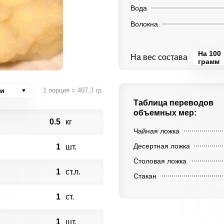
Вода
Волокна
На 100
На вес состава
грамм
ии
1 порция = 407,3 гр.
Таблица переводов
объемных мер:
0.5
кг
Чайная ложка
Десертная ложка
1
шт.
Столовая ложка
1
ст.л.
Стакан
1
ст.
1
шт.