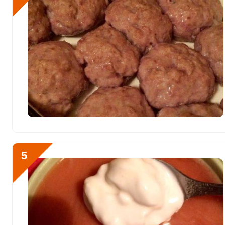
Селен
27.2 мкг
Фтор
265.4 мкг
Хром
4.6 мкг
Цинк
3.7 мг
Бор
150 мкг
Ванадий
0
Молибден
68.7 мкг
5