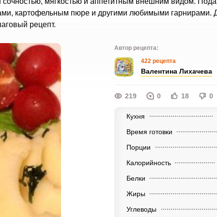
й сочностью, мягкостью и аппетитным внешним видом. Пода
пами, картофельным пюре и другими любимыми гарнирами. 
аговый рецепт.
Автор рецепта:
422 рецепта
Валентина Лихачева
219
0
18
0
Кухня
Время готовки
Порции
Калорийность
Белки
Жиры
Углеводы