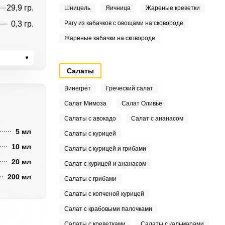
29,9 гр.
Шницель
Яичница
Жареные креветки
0,3 гр.
Рагу из кабачков с овощами на сковороде
Жареные кабачки на сковороде
Салаты
Винегрет
Греческий салат
Салат Мимоза
Салат Оливье
Салаты с авокадо
Салат с ананасом
5 мл
Салаты с курицей
10 мл
Салаты с курицей и грибами
20 мл
Салат с курицей и ананасом
200 мл
Салаты с грибами
Салаты с копченой курицей
Салат с крабовыми палочками
Салаты с креветками
Салаты с кальмарами