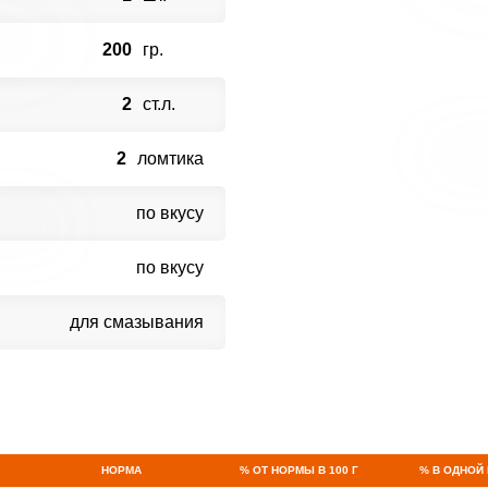
200
гр.
2
ст.л.
2
ломтика
по вкусу
по вкусу
для смазывания
НОРМА
% ОТ НОРМЫ В 100 Г
% В ОДНОЙ