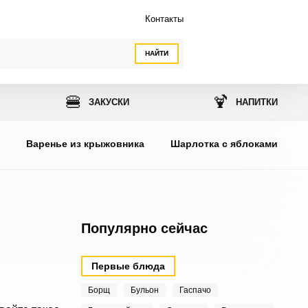
Контакты
НАЙТИ
🍔
🍹
ЗАКУСКИ
НАПИТКИ
ы
Варенье из крыжовника
Шарлотка с яблоками
Популярно сейчас
Первые блюда
Борщ
Бульон
Гаспачо