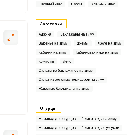
Овсяный квас
Смузи
Хлебный квас
6
.3
Заготовки
Аджика
Баклажаны на зиму
6
Варенье на зиму
Джемы
Желе на зиму
5
Кабачки на зиму
Кабачковая икра на зиму
.5
Компоты
Лечо
Салаты из баклажанов на зиму
Салат из зеленых помидоров на зиму
8
Жареные баклажаны на зиму
5
Огурцы
3
Маринад для огурцов на 1 литр воды на зиму
6
Маринад для огурцов на 1 литр воды с уксусом