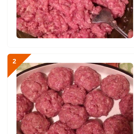
Витамин E
7.2 мг
Биотин
22.3 мг
Витамин К
2.3 мкг
Отправляя эту форму, вы соглашае
Витамин РР
54.9 мг
Политикой конфиденциальности
,
П
персональных данных
и
Пользоват
Калий
3964.9 мг
2
Кальций
244.9 мг
Размороженный мясной 
Кремний
3.8 мг
воде хлебом, измельчен
Магний
296.3 мг
до полной однородности
Натрий
7629.2 мг
Сера
278.7 мг
Фосфор
1667.2 мг