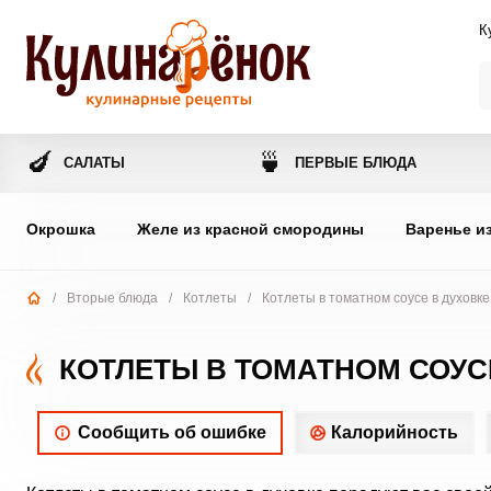
К
🍆
🍵
САЛАТЫ
ПЕРВЫЕ БЛЮДА
Окрошка
Желе из красной смородины
Варенье и
/
Вторые блюда
/
Котлеты
/
Котлеты в томатном соусе в духовке
КОТЛЕТЫ В ТОМАТНОМ СОУС
Сообщить об ошибке
Калорийность