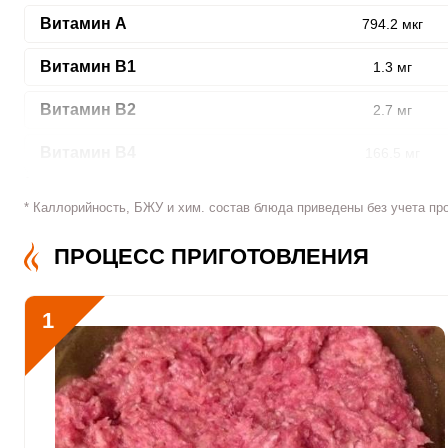
Витамин A
794.2 мкг
Витамин В1
1.3 мг
ШАГ
Витамин В2
2.7 мг
1 ИЗ 8
Витамин В4
166.5 мг
Витамин В5
2.7 мг
* Каллорийность, БЖУ и хим. состав блюда приведены без учета пр
Витамин В6
1.5 мг
ПРОЦЕСС ПРИГОТОВЛЕНИЯ
Сообщить об ошибк
Витамин В9
100.2 мкг
1
Витамин В12
0.5 мкг
Витамин С
99 мкг
Витамин D
1.2 мкг