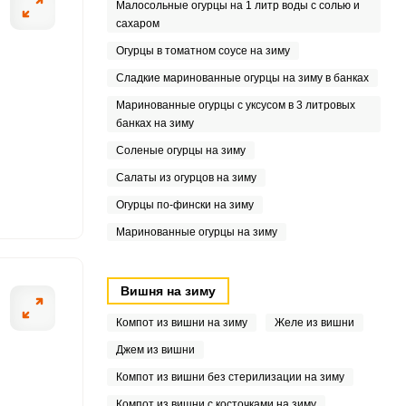
Малосольные огурцы на 1 литр воды с солью и
4
сахаром
7
Огурцы в томатном соусе на зиму
Сладкие маринованные огурцы на зиму в банках
3
Маринованные огурцы с уксусом в 3 литровых
банках на зиму
8
Соленые огурцы на зиму
1
Салаты из огурцов на зиму
Огурцы по-фински на зиму
Маринованные огурцы на зиму
5
Вишня на зиму
Компот из вишни на зиму
Желе из вишни
Джем из вишни
Компот из вишни без стерилизации на зиму
Компот из вишни с косточками на зиму