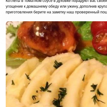
Котлеты в томатном соусе в духовке порадуют вас свое
угощение к домашнему обеду или ужину, дополнив кру
приготовления берите на заметку наш проверенный пош