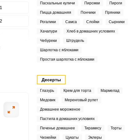
Пасхальные куличи
Пирожки
Пироги
1
Пицца домашняя
Пончики
Пряники
2
Рогалики
Самса
Слойки
Сырники
ШАГ
Хачапури
Хлеб в домашних условиях
8
2 ИЗ 8
Чебуреки
Штрудель
3
Шарлотка с яблоками
Простая шарлотка с яблоками
6
9
Десерты
3
Глазурь
Крем для торта
Мармелад
Медовик
Меренговый рулет
9
Домашнее мороженое
5
Пастила в домашних условиях
1
Печенье домашнее
Тирамису
Торты
Чизкейки
Цукаты
Эклеры