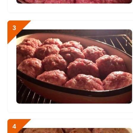
Хлор
604.8 мг
Алюминий
322 мкг
3
Железо
22 мг
Йод
105.2 мкг
Кобальт
59.4 мкг
Литий
0
Марганец
0.7 мкг
Медь
1060.5 мкг
Никель
2.3 мкг
Рубидий
357 мкг
4