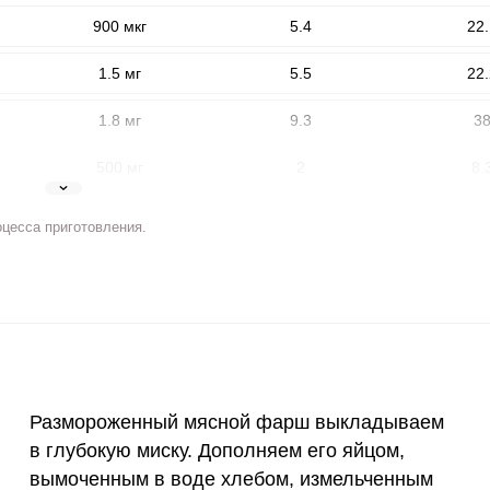
900 мкг
5.4
22.
1.5 мг
5.5
22.
1.8 мг
9.3
3
500 мг
2
8.
5 мг
3.4
13.
оцесса приготовления.
ВХОД НА САЙТ
РЕГИСТРАЦИЯ
2 мг
4.7
1
е
400 мкг
1.5
6.
Войдите
с помощью социальных сетей:
3 мкг
0.9
3.
90 мкг
6.7
27.
Размороженный мясной фарш выкладываем
или
в глубокую миску. Дополняем его яйцом,
10 мкг
0.8
3.
вымоченным в воде хлебом, измельченным