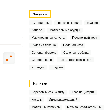
2
1
Закуски
5
Бутерброды
Гренки из хлеба
Жульен
Канапе
Малосольные огурцы
6
ОТПРАВИТЬ СООБЩЕНИЕ
Маринованная капуста
Печеночный торт
6
Рулет из лаваша
Соленая икра
Соленая форель
Соленая горбуша
1
Соленое сало
Тарталетки с начинкой
о яйцом, вымоченным в
Из полученной 
1
Холодец
Шаурма
но это все вымешиваем
промазанную ра
5
Напитки
.7
Березовый сок на зиму
Квас из цикория
9
Кисель
Лимонад домашний
Молочный коктейль
Мохито безалкогольный
1