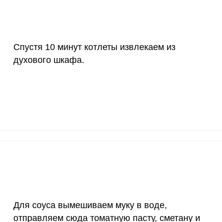
55 мкг
3
12.
4000 мкг
0.4
1.
Спустя 10 минут котлеты извлекаем из
50 мкг
0.6
2.
духового шкафа.
12 мг
1.9
7.
1200 мкг
0.8
3.
20 мкг
0
0
70 мкг
6
24.
Для соуса вымешиваем муку в воде,
отправляем сюда томатную пасту, сметану и