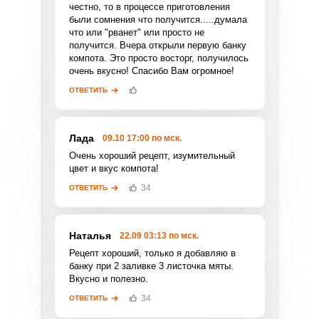
честно, то в процессе приготовления
были сомнения что получится.....думала
что или "рванет" или просто не
получится. Вчера открыли первую банку
компота. Это просто восторг, получилось
очень вкусно! Спасибо Вам огромное!
ОТВЕТИТЬ
Фото до 4 шт, до 5 mb
ПРИКРЕПИТЬ
Отправляя эту форму, вы соглашаетесь с
Лада
09.10 17:00 по мск.
Правилами сайта
,
Политикой
Очень хороший рецепт, изумительный
конфиденциальности
,
Политикой обработки
цвет и вкус компота!
персональных данных
и
Пользовательским
соглашением
.
34
ОТВЕТИТЬ
Наталья
22.09 03:13 по мск.
Рецепт хороший, только я добавляю в
банку при 2 заливке 3 листочка мяты.
ОТПРАВИТЬ КОММЕНТАРИЙ
Вкусно и полезно.
34
ОТВЕТИТЬ