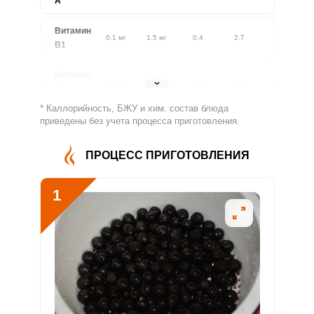
A
Витамин
0.1 мг
1.5 мг
0.4
2.7
В1
Витамин
0.1 мг
1.8 мг
0.4
2.2
В2
* Каллорийность, БЖУ и хим. состав блюда
Витамин
приведены без учета процесса приготовления.
118.2 мг
500 мг
1.2
7.9
В4
ПРОЦЕСС ПРИГОТОВЛЕНИЯ
Витамин
1.7 мг
5 мг
1.8
11.4
В5
1
Витамин
0.4 мг
2 мг
1.1
7
В6
Витамин
11.1 мкг
400 мкг
0.1
0.9
В9
Витамин
0
3 мкг
0
0
В12