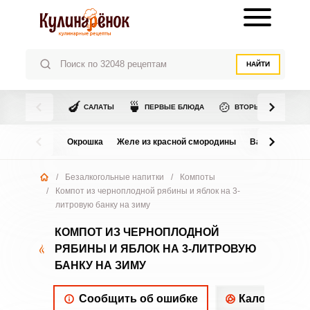
НАЙТИ
🍆
🍵
🍲
САЛАТЫ
ПЕРВЫЕ БЛЮДА
ВТОРЫЕ БЛЮДА
Окрошка
Желе из красной смородины
Варенье из в
/
Безалкогольные напитки
/
Компоты
/
Компот из черноплодной рябины и яблок на 3-
литровую банку на зиму
КОМПОТ ИЗ ЧЕРНОПЛОДНОЙ
РЯБИНЫ И ЯБЛОК НА 3-ЛИТРОВУЮ
БАНКУ НА ЗИМУ
Сообщить об ошибке
Калорийнос