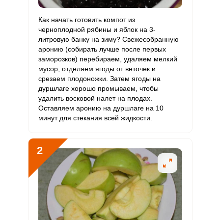
Витамин
Как начать готовить компот из
75 мкг
90 мкг
4.4
27.8
С
черноплодной рябины и яблок на 3-
литровую банку на зиму? Свежесобранную
аронию (собирать лучше после первых
Витамин
0
10 мкг
0
0
заморозков) перебираем, удаляем мелкий
D
мусор, отделяем ягоды от веточек и
срезаем плодоножки. Затем ягоды на
Витамин
5.1 мг
15 мг
1.8
11.3
дуршлаге хорошо промываем, чтобы
E
удалить восковой налет на плодах.
Оставляем аронию на дуршлаге на 10
Биотин
8.4 мг
50 мг
0.9
5.6
минут для стекания всей жидкости.
Витамин
246.6 мкг
120 мкг
10.8
68.5
К
2
Витамин
3 мг
20 мг
0.8
5
РР
Калий
1317 мг
2500 мг
2.8
17.6
Кальций
186 мг
1000 мг
1
6.2