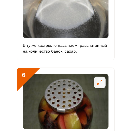
Молибден
60.1 мкг
70 мкг
4.5
28.6
В ту же кастрюлю насыпаем, рассчитанный
на количество банок, сахар.
6