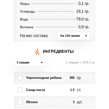
0,1 гр.
Жиры
19,1 гр.
Углеводы
79,0 гр.
Вода
0,9 гр.
Волокна
На вес состава
На 100 грамм
ИНГРЕДИЕНТЫ
1 порция = 633,3 гр.
3 порции
гр.
Черноплодная рябина
300
ст.
Сахар-песок
1.5
шт.
Яблоки
3