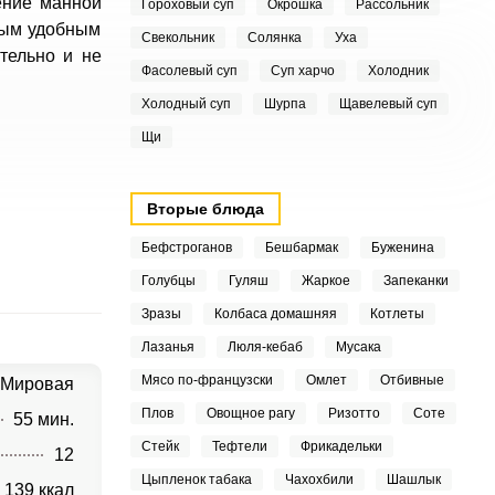
ение манной
Гороховый суп
Окрошка
Рассольник
бым удобным
Свекольник
Солянка
Уха
тельно и не
Фасолевый суп
Суп харчо
Холодник
Холодный суп
Шурпа
Щавелевый суп
Щи
Вторые блюда
Бефстроганов
Бешбармак
Буженина
Голубцы
Гуляш
Жаркое
Запеканки
Зразы
Колбаса домашняя
Котлеты
Лазанья
Люля-кебаб
Мусака
Мясо по-французски
Омлет
Отбивные
Мировая
Плов
Овощное рагу
Ризотто
Соте
55 мин.
Стейк
Тефтели
Фрикадельки
12
Цыпленок табака
Чахохбили
Шашлык
139 ккал