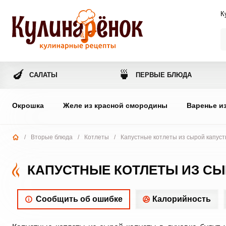
К
🍆
🍵
САЛАТЫ
ПЕРВЫЕ БЛЮДА
Окрошка
Желе из красной смородины
Варенье и
/
Вторые блюда
/
Котлеты
/
Капустные котлеты из сырой капуст
КАПУСТНЫЕ КОТЛЕТЫ ИЗ СЫ
Сообщить об ошибке
Калорийность