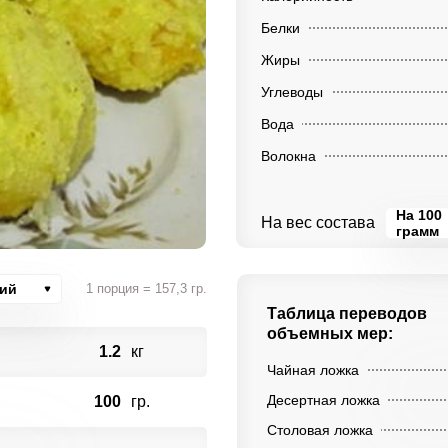
Белки
Жиры
Углеводы
Вода
Волокна
На 100
На вес состава
грамм
ций
1 порция = 157,3 гр.
Таблица переводов
объемных мер:
1.2
кг
Чайная ложка
Десертная ложка
100
гр.
Столовая ложка