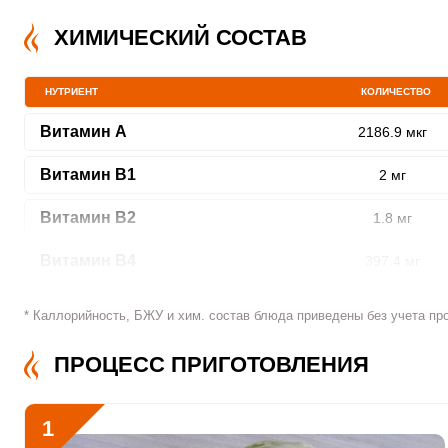
ХИМИЧЕСКИЙ СОСТАВ
НУТРИЕНТ
КОЛИЧЕСТВО
ШАГ
1 ИЗ 23
Витамин A
2186.9 мкг
Витамин В1
2 мг
Витамин В2
1.8 мг
Витамин В4
397.4 мг
Сообщить об ошибк
Витамин В5
6 мг
* Каллорийность, БЖУ и хим. состав блюда приведены без учета пр
Витамин В6
4.2 мг
ПРОЦЕСС ПРИГОТОВЛЕНИЯ
Витамин В9
163.9 мкг
1
Витамин В12
0.6 мкг