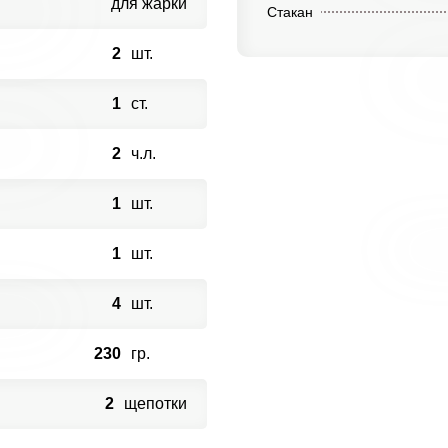
для жарки
Стакан
2
шт.
1
ст.
2
ч.л.
1
шт.
1
шт.
4
шт.
230
гр.
2
щепотки