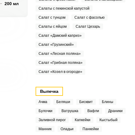
200 мл
Салаты с пекинской капустой
Салат с тунцом
Салат с фасолью
Салаты с яйцом
Салат Цезарь
Салат «Дамский каприз»
Салат «Грузинский»
Салат «Лесная поляна»
Салат «Грибная поляна»
Салат «Козел в огороде»
Выпечка
Ачма
Беляши
Бисквит
Блины
Булочки
Ватрушка
Вафли
Драники
Заливной пирог
Капкейки
Кыстыбый
Манник
Оладьи
Панкейки