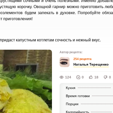
т хрустящими сочными и очень полезными. Именно добавл
рустящую корочку. Овощной гарнир можно приготовить лю
оэлементов будем запекать в духовке. Попробуйте обяза
т приготовления!
ридаст капустным котлетам сочность и нежный вкус.
Автор рецепта:
254 рецепта
Наталья Терещенко
124
0
18
0
Кухня
Время готовки
Порции
Калорийность