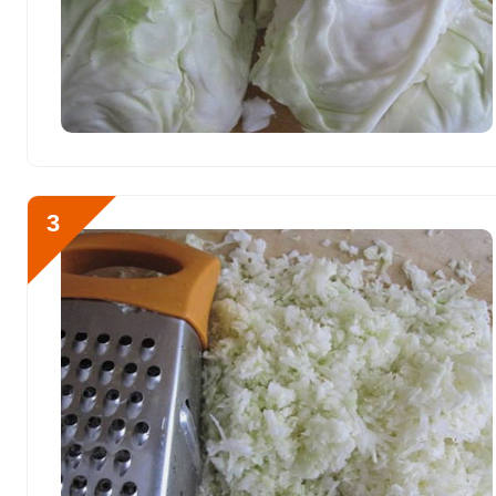
Натрий
7982.3 мг
Сера
784 мг
Фосфор
1118.2 мг
Хлор
12800.8 мг
Алюминий
10437.1 мкг
3
Железо
18.8 мг
Йод
77.8 мкг
Кобальт
126.7 мкг
Литий
774.2 мкг
Марганец
3.3 мкг
Медь
1850.5 мкг