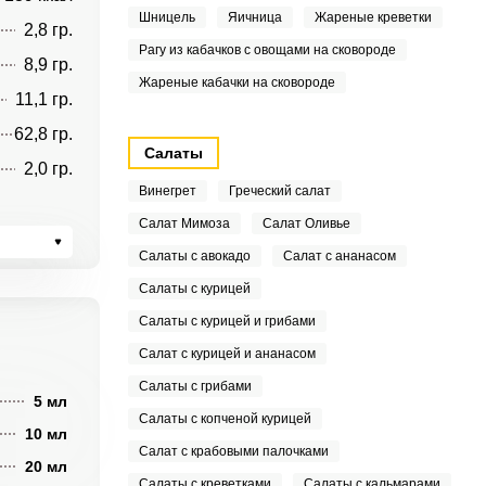
Шницель
Яичница
Жареные креветки
2,8 гр.
Рагу из кабачков с овощами на сковороде
8,9 гр.
Жареные кабачки на сковороде
11,1 гр.
62,8 гр.
Салаты
2,0 гр.
Винегрет
Греческий салат
Салат Мимоза
Салат Оливье
Салаты с авокадо
Салат с ананасом
Салаты с курицей
Салаты с курицей и грибами
Салат с курицей и ананасом
Салаты с грибами
5 мл
Салаты с копченой курицей
10 мл
Салат с крабовыми палочками
20 мл
Салаты с креветками
Салаты с кальмарами