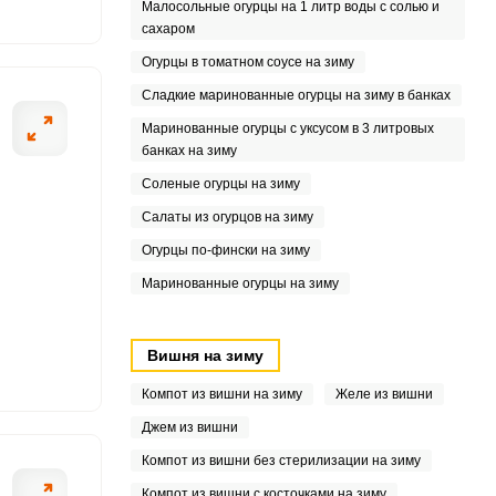
Малосольные огурцы на 1 литр воды с солью и
сахаром
5
Огурцы в томатном соусе на зиму
.9
Сладкие маринованные огурцы на зиму в банках
Маринованные огурцы с уксусом в 3 литровых
6
банках на зиму
Соленые огурцы на зиму
Салаты из огурцов на зиму
4
Огурцы по-фински на зиму
2
Маринованные огурцы на зиму
1
Вишня на зиму
.4
Компот из вишни на зиму
Желе из вишни
7
Джем из вишни
Компот из вишни без стерилизации на зиму
Компот из вишни с косточками на зиму