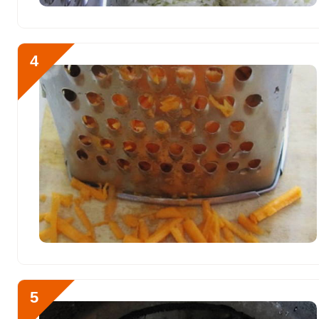
Никель
82.9 мкг
Рубидий
5373.5 мкг
4
Селен
37 мкг
Фтор
469 мкг
Хром
110.3 мкг
Цинк
7.4 мг
Бор
1584.9 мкг
Ванадий
1796.2 мкг
Молибден
148.6 мкг
5