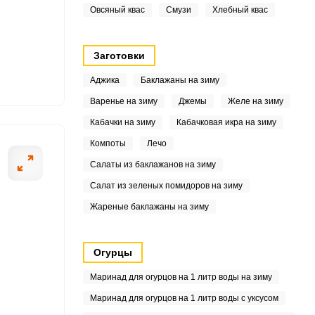
2
Овсяный квас
Смузи
Хлебный квас
1
Заготовки
6
Аджика
Баклажаны на зиму
4
Варенье на зиму
Джемы
Желе на зиму
Кабачки на зиму
Кабачковая икра на зиму
9.2
Компоты
Лечо
7
Салаты из баклажанов на зиму
Салат из зеленых помидоров на зиму
3
Жареные баклажаны на зиму
.5
2
Огурцы
Маринад для огурцов на 1 литр воды на зиму
9
Маринад для огурцов на 1 литр воды с уксусом
4