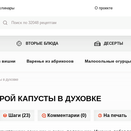
улинары
О проекте
🍲
🍰
ВТОРЫЕ БЛЮДА
ДЕСЕРТЫ
з вишни
Варенье из абрикосов
Малосольные огурц
ы в духовке
РОЙ КАПУСТЫ В ДУХОВКЕ
Шаги (23)
Комментарии (0)
На печать