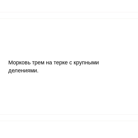
200 мкг
2.2
3.
200 мкг
142.4
223
55 мкг
3.6
5.
4000 мкг
0.6
1
Морковь трем на терке с крупными
50 мкг
11.7
18.
делениями.
12 мг
3.3
5.
1200 мкг
7
1
20 мкг
475.9
748
70 мкг
11.2
17.