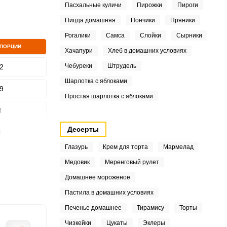
Пасхальные куличи
Пирожки
Пироги
Пицца домашняя
Пончики
Пряники
Рогалики
Самса
Слойки
Сырники
 ПОРЦИИ
Хачапури
Хлеб в домашних условиях
ШАГ
2 ИЗ 23
Чебуреки
Штрудель
2
Шарлотка с яблоками
9
Простая шарлотка с яблоками
3
Десерты
6
Глазурь
Крем для торта
Мармелад
1
Медовик
Меренговый рулет
4
Домашнее мороженое
Пастила в домашних условиях
4
Печенье домашнее
Тирамису
Торты
6
Чизкейки
Цукаты
Эклеры