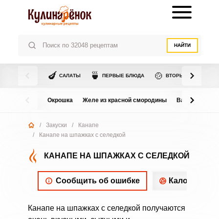
НАЙТИ
🍆
🍵
🍲
САЛАТЫ
ПЕРВЫЕ БЛЮДА
ВТОРЫЕ БЛЮДА
Окрошка
Желе из красной смородины
Варенье из в
/
Закуски
/
Канапе
/
Канапе на шпажках с селедкой
КАНАПЕ НА ШПАЖКАХ С СЕЛЕДКОЙ
Сообщить об ошибке
Калорийнос
Канапе на шпажках с селедкой получаются