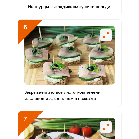
Бор
На огурцы выкладываем кусочки сельди.
0
1200 мкг
0
0
Ванадий
0
20 мкг
0
0
6
Молибден
6.6 мкг
70 мкг
2.9
1.2
Закрываем это все листочком зелени,
маслиной и закрепляем шпажками.
7