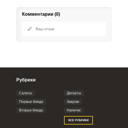
Комментарии (0)
Рубрики
Салаты
Десерты
Фото до 4 шт, до 5 mb
ПРИКРЕПИТЬ
Первые блюда
Закуски
Вторые блюда
Напитки
Отправляя эту форму, вы соглашаетесь с
ВСЕ РУБРИКИ
Правилами сайта
,
Политикой
конфиденциальности
,
Политикой обработки