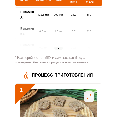
НУТРИЕНТ
КОЛИЧЕСТВО
НОРМА
В 100 Г
ПОРЦИИ
Витамин
423.5 мкг
900 мкг
14.3
5.9
A
Витамин
0.3 мг
1.5 мг
6.7
2.8
В1
Витамин
0.7 мг
1.8 мг
12.1
5
В2
* Каллорийность, БЖУ и хим. состав блюда
Витамин
приведены без учета процесса приготовления.
108.6 мг
500 мг
6.6
2.7
В4
ПРОЦЕСС ПРИГОТОВЛЕНИЯ
Витамин
1.7 мг
5 мг
10.2
4.2
В5
1
Витамин
0.7 мг
2 мг
10.5
4.3
В6
Витамин
118.4 мкг
400 мкг
9
3.7
В9