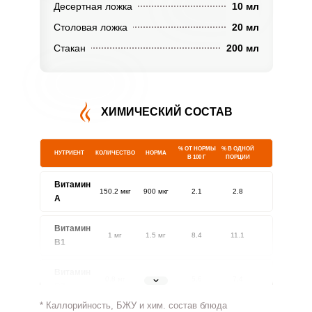
Десертная ложка
10 мл
Столовая ложка
20 мл
Стакан
200 мл
ХИМИЧЕСКИЙ СОСТАВ
% ОТ НОРМЫ
% В ОДНОЙ
НУТРИЕНТ
КОЛИЧЕСТВО
НОРМА
В 100 Г
ПОРЦИИ
Витамин
150.2 мкг
900 мкг
2.1
2.8
A
Витамин
1 мг
1.5 мг
8.4
11.1
В1
Витамин
0.8 мг
1.8 мг
5.6
7.4
В2
* Каллорийность, БЖУ и хим. состав блюда