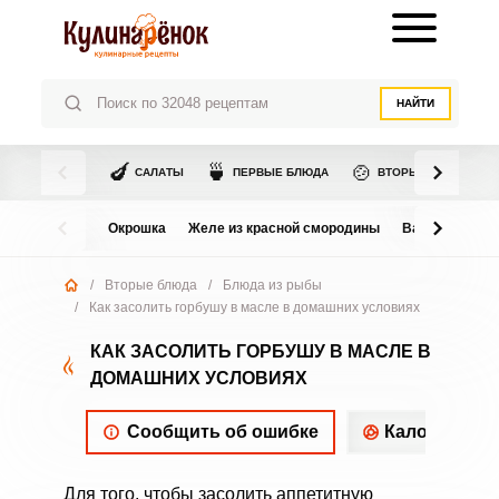
НАЙТИ
🍆
🍵
🍲
САЛАТЫ
ПЕРВЫЕ БЛЮДА
ВТОРЫЕ БЛЮДА
Окрошка
Желе из красной смородины
Варенье из в
/
Вторые блюда
/
Блюда из рыбы
/
Как засолить горбушу в масле в домашних условиях
КАК ЗАСОЛИТЬ ГОРБУШУ В МАСЛЕ В
ДОМАШНИХ УСЛОВИЯХ
Сообщить об ошибке
Калорийнос
Для того, чтобы засолить аппетитную