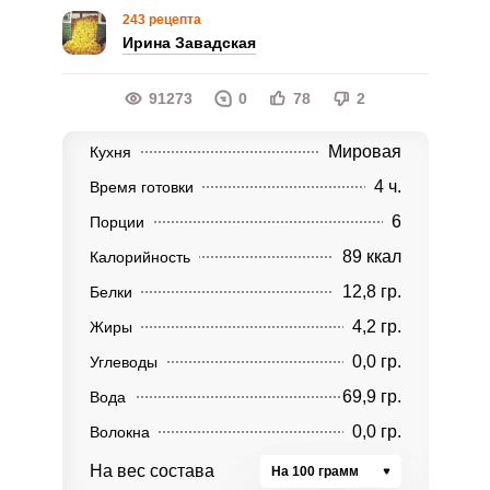
243 рецепта
Ирина Завадская
91273
0
78
2
Мировая
Кухня
4 ч.
Время готовки
6
Порции
89 ккал
Калорийность
12,8 гр.
Белки
4,2 гр.
Жиры
0,0 гр.
Углеводы
69,9 гр.
Вода
0,0 гр.
Волокна
На вес состава
На 100 грамм