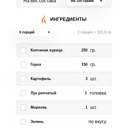
На вес состава
На 100 грамм
ИНГРЕДИЕНТЫ
1 порция = 301,8 гр.
6 порций
гр.
Копченая курица
250
гр.
Горох
150
шт.
Картофель
3
головка
Лук репчатый
1
шт.
Морковь
1
по вкусу
Зелень