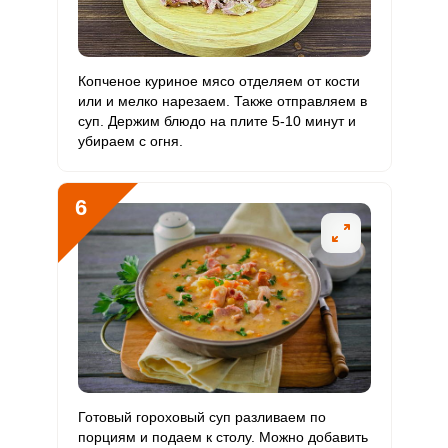
Цинк
16.7 мг
12 мг
7.7
23.2
Бор
1345 мкг
1200 мкг
6.2
18.7
Копченое куриное мясо отделяем от кости
или и мелко нарезаем. Также отправляем в
Ванадий
294.3 мкг
20 мкг
81.3
245.3
суп. Держим блюдо на плите 5-10 минут и
убираем с огня.
Молибден
156.3 мкг
70 мкг
12.3
37.2
6
Готовый гороховый суп разливаем по
порциям и подаем к столу. Можно добавить