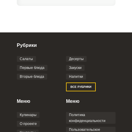
Рубрики
Салаты
Десерты
Фото до 4 шт, до 5 mb
ПРИКРЕПИТЬ
Первые блюда
Закуски
Вторые блюда
Напитки
Отправляя эту форму, вы соглашаетесь с
ВСЕ РУБРИКИ
Правилами сайта
,
Политикой
конфиденциальности
,
Политикой обработки
персональных данных
и
Пользовательским
Меню
Меню
соглашением
.
Кулинары
Политика
конфиденциальности
О проекте
Пользовательское