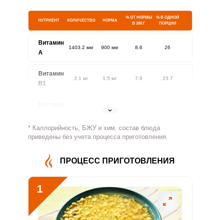
% ОТ НОРМЫ
% В ОДНОЙ
НУТРИЕНТ
КОЛИЧЕСТВО
НОРМА
В 100 Г
ПОРЦИИ
Витамин
1403.2 мкг
900 мкг
8.6
26
A
Витамин
2.1 мг
1.5 мг
7.9
23.7
В1
Витамин
3.4 мг
1.8 мг
10.3
31.2
В2
* Каллорийность, БЖУ и хим. состав блюда
Витамин
приведены без учета процесса приготовления.
441 мг
500 мг
4.9
14.7
В4
ПРОЦЕСС ПРИГОТОВЛЕНИЯ
Витамин
9.9 мг
5 мг
10.9
32.9
В5
1
Витамин
6 мг
2 мг
16.5
49.8
В6