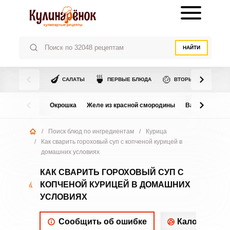
НАЙТИ
🍆
🍵
🍲
САЛАТЫ
ПЕРВЫЕ БЛЮДА
ВТОРЫЕ БЛЮДА
Окрошка
Желе из красной смородины
Варенье из в
/
Поиск блюд по ингредиентам
/
Курица
/
Как сварить гороховый суп с копченой курицей в
домашних условиях
КАК СВАРИТЬ ГОРОХОВЫЙ СУП С
КОПЧЕНОЙ КУРИЦЕЙ В ДОМАШНИХ
УСЛОВИЯХ
Сообщить об ошибке
Калорийнос