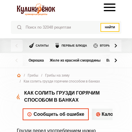
НАЙТИ
🍆
🍵
🍲
САЛАТЫ
ПЕРВЫЕ БЛЮДА
ВТОРЫЕ БЛЮДА
Окрошка
Желе из красной смородины
Варенье из в
/
Грибы
/
Грибы на зиму
/
Как солить грузди горячим способом в банках
КАК СОЛИТЬ ГРУЗДИ ГОРЯЧИМ
СПОСОБОМ В БАНКАХ
Сообщить об ошибке
Калорийнос
Грузди перед употреблением нужно