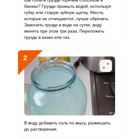
Как солить грузди горячим способом в
80.6 мкг
90 мкг
4.2
89.6
С
банках? Грузди промыть водой, используя
губку или старую зубную щетку. Места,
которые не отчищаются, лучше обрезать.
Витамин
0
10 мкг
0
0
Замочить грузди в воде на сутки, воду
D
менять при этом три раза. Переложить
грузди в казан или таз.
Витамин
0 мг
15 мг
0
0.1
E
2
Биотин
0
50 мг
0
0
Витамин
0.1 мкг
120 мкг
0
0.1
К
Витамин
1.6 мг
20 мг
0.4
8.1
РР
Калий
28.8 мг
2500 мг
0.1
1.2
В воду добавить соль по вкусу, размешать
Кальций
553 мг
1000 мг
2.6
55.3
до растворения.
Кремний
0
30 мг
0
0