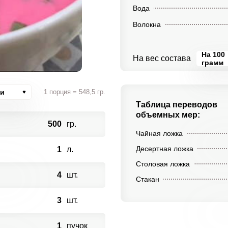
Вода
Волокна
На 100
На вес состава
грамм
ии
1 порция = 548,5 гр.
Таблица переводов
объемных мер:
500
гр.
Чайная ложка
Десертная ложка
1
л.
Столовая ложка
4
шт.
Стакан
3
шт.
1
пучок