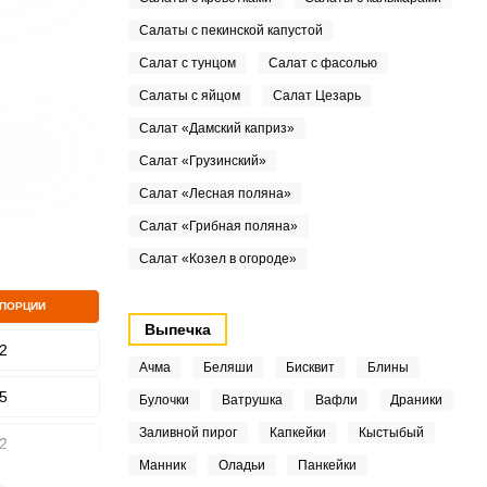
Салаты с пекинской капустой
Салат с тунцом
Салат с фасолью
Салаты с яйцом
Салат Цезарь
Салат «Дамский каприз»
Салат «Грузинский»
Салат «Лесная поляна»
Салат «Грибная поляна»
Салат «Козел в огороде»
 ПОРЦИИ
Выпечка
2
Ачма
Беляши
Бисквит
Блины
5
Булочки
Ватрушка
Вафли
Драники
Заливной пирог
Капкейки
Кыстыбый
2
Манник
Оладьи
Панкейки