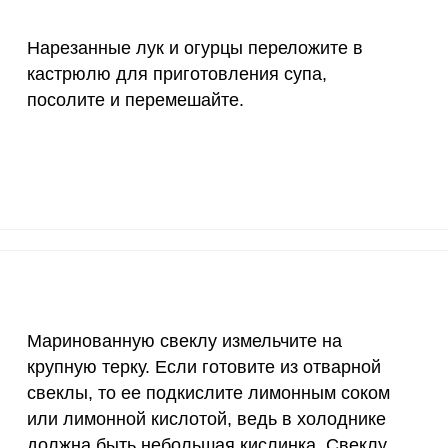
150 мкг
5.3
29.
Нарезанные лук и огурцы переложите в
10 мкг
20.4
112
кастрюлю для приготовления супа,
70 мкг
0.1
0.
посолите и перемешайте.
2 мкг
9.1
49.
1000 мкг
6.2
33.
200 мкг
0
0.
200 мкг
55.3
303
55 мкг
6.5
35.
Маринованную свеклу измельчите на
4000 мкг
0.5
2.
крупную терку. Если готовите из отварной
свеклы, то ее подкислите лимонным соком
50 мкг
13.3
73.
или лимонной кислотой, ведь в холоднике
12 мг
3.5
19.
должна быть небольшая кислинка. Свеклу