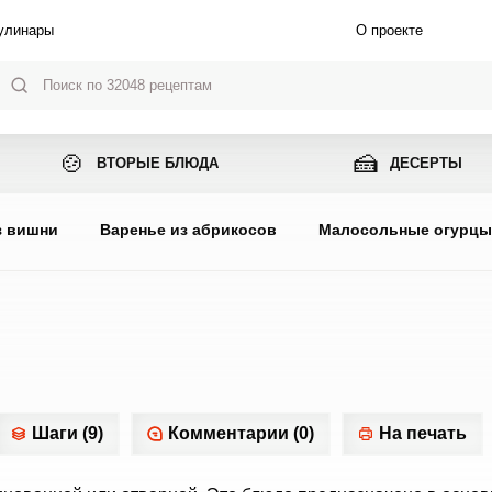
улинары
О проекте
🍲
🍰
ВТОРЫЕ БЛЮДА
ДЕСЕРТЫ
з вишни
Варенье из абрикосов
Малосольные огурц
Шаги (9)
Комментарии (0)
На печать