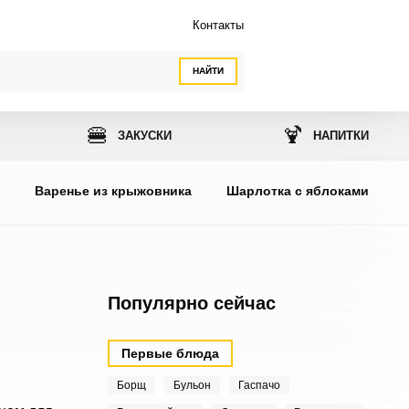
Контакты
НАЙТИ
🍔
🍹
ЗАКУСКИ
НАПИТКИ
ы
Варенье из крыжовника
Шарлотка с яблоками
Популярно сейчас
Первые блюда
Борщ
Бульон
Гаспачо