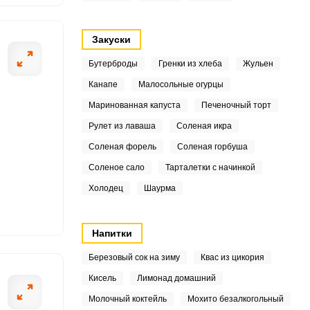
8
Закуски
1
Бутерброды
Гренки из хлеба
Жульен
9
Канапе
Малосольные огурцы
ОТПРАВИТЬ СООБЩЕНИЕ
Маринованная капуста
Печеночный торт
6
Рулет из лаваша
Соленая икра
2
Соленая форель
Соленая горбуша
9
Соленое сало
Тарталетки с начинкой
ику картофель. Также
Помойте свежие
Холодец
Шаурма
6
о разомните с солью
8
Напитки
.3
Березовый сок на зиму
Квас из цикория
Кисель
Лимонад домашний
1
Молочный коктейль
Мохито безалкогольный