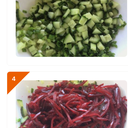
Йод
175.7 мкг
Кобальт
44.8 мкг
Литий
1.3 мкг
Марганец
4 мкг
Медь
1352 мкг
Никель
0.5 мкг
Рубидий
2428.2 мкг
4
Селен
78.2 мкг
Фтор
463 мкг
Хром
146.2 мкг
Цинк
9.3 мг