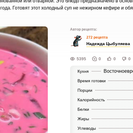
инованной или отварной. Это блюдо предназначено в основ
 года. Готовят этот холодный суп не нежирном кефире и обя
Автор рецепта:
272 рецепта
Надежда Цыбуляева
5395
0
0
0
Восточноевр
Кухня
Время готовки
Порции
Калорийность
Белки
Жиры
Углеводы