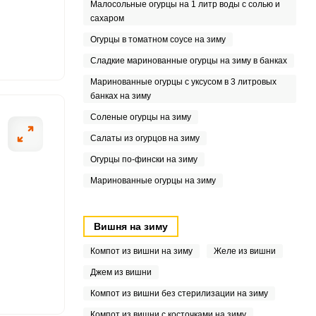
Малосольные огурцы на 1 литр воды с солью и
сахаром
9
Огурцы в томатном соусе на зиму
.5
Сладкие маринованные огурцы на зиму в банках
Маринованные огурцы с уксусом в 3 литровых
2
банках на зиму
Соленые огурцы на зиму
Салаты из огурцов на зиму
Огурцы по-фински на зиму
Маринованные огурцы на зиму
Вишня на зиму
Компот из вишни на зиму
Желе из вишни
Джем из вишни
Компот из вишни без стерилизации на зиму
Компот из вишни с косточками на зиму