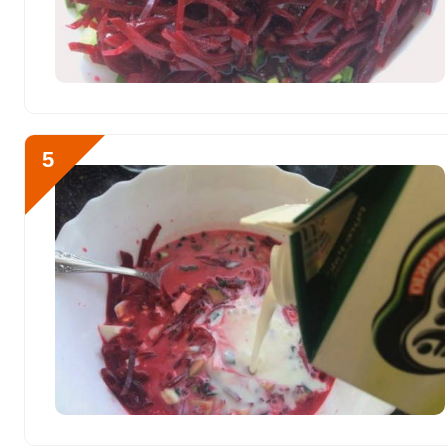
Бор
1390.4 мкг
Ванадий
338 мкг
Молибден
134.9 мкг
5