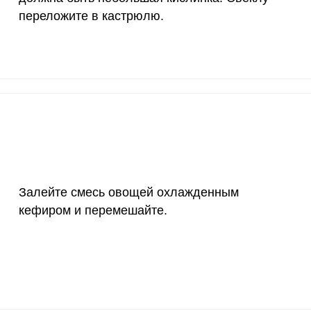
переложите в кастрюлю.
1200 мкг
5.3
2
20 мкг
77
422
70 мкг
8.8
48.
Залейте смесь овощей охлажденным
кефиром и перемешайте.