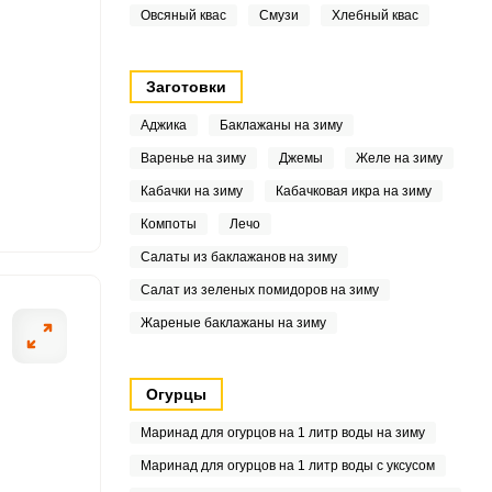
3
Овсяный квас
Смузи
Хлебный квас
.1
Заготовки
5
Аджика
Баклажаны на зиму
7
Варенье на зиму
Джемы
Желе на зиму
Кабачки на зиму
Кабачковая икра на зиму
8
Компоты
Лечо
1
Салаты из баклажанов на зиму
Салат из зеленых помидоров на зиму
.5
Жареные баклажаны на зиму
5
9
Огурцы
Маринад для огурцов на 1 литр воды на зиму
1
Маринад для огурцов на 1 литр воды с уксусом
4