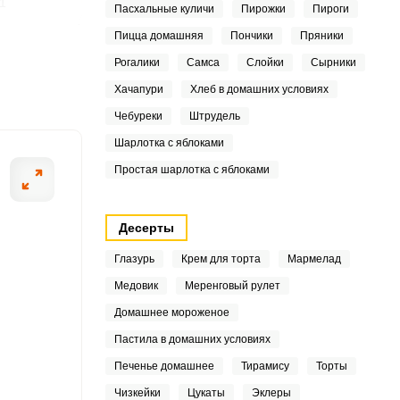
1
Пасхальные куличи
Пирожки
Пироги
Пицца домашняя
Пончики
Пряники
7
Рогалики
Самса
Слойки
Сырники
6
ШАГ
Хачапури
Хлеб в домашних условиях
2 ИЗ 9
Чебуреки
Штрудель
2
Шарлотка с яблоками
2
Простая шарлотка с яблоками
4
Десерты
4
Глазурь
Крем для торта
Мармелад
8
Медовик
Меренговый рулет
9
Домашнее мороженое
Пастила в домашних условиях
5
Печенье домашнее
Тирамису
Торты
9
Чизкейки
Цукаты
Эклеры