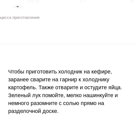
500 мг
6.6
36.
5 мг
5.6
30.
оцесса приготовления.
2 мг
2.5
13.
400 мкг
1.7
9.
3 мкг
4.8
26.
90 мкг
3.2
17.
ВХОД НА САЙТ
РЕГИСТРАЦИЯ
Чтобы приготовить холодник на кефире,
заранее сварите на гарнир к холоднику
10 мкг
2.3
12.
е
картофель. Также отварите и остудите яйца.
Войдите
15 мг
0.7
3.
с помощью социальных сетей:
Зеленый лук помойте, мелко нашинкуйте и
немного разомните с солью прямо на
50 мг
7.1
3
разделочной доске.
или
120 мкг
2.5
13.
20 мг
4.7
25.