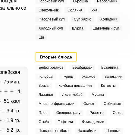
ном для
Гороховый суп
Окрошка
Рассольник
зательно со
Свекольник
Солянка
Уха
Фасолевый суп
Суп харчо
Холодник
Холодный суп
Шурпа
Щавелевый суп
Щи
Вторые блюда
Бефстроганов
Бешбармак
Буженина
опейская
Голубцы
Гуляш
Жаркое
Запеканки
75 мин.
Зразы
Колбаса домашняя
Котлеты
4
Лазанья
Люля-кебаб
Мусака
51 ккал
Мясо по-французски
Омлет
Отбивные
3,4 гр.
Плов
Овощное рагу
Ризотто
Соте
1,9 гр.
Стейк
Тефтели
Фрикадельки
5,2 гр.
Цыпленок табака
Чахохбили
Шашлык