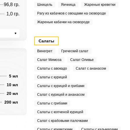
96,8 гр.
Шницель
Яичница
Жареные креветки
1,0 гр.
Рагу из кабачков с овощами на сковороде
Жареные кабачки на сковороде
Салаты
Винегрет
Греческий салат
Салат Мимоза
Салат Оливье
Салаты с авокадо
Салат с ананасом
5 мл
Салаты с курицей
10 мл
Салаты с курицей и грибами
20 мл
Салат с курицей и ананасом
200 мл
Салаты с грибами
Салаты с копченой курицей
Салат с крабовыми палочками
Салаты с креветками
Салаты с кальмарами