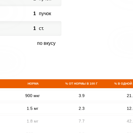
1
пучок
1
ст.
по вкусу
НОРМА
% ОТ НОРМЫ В 100 Г
% В ОДНОЙ
900 мкг
3.9
21.
1.5 мг
2.3
12.
1.8 мг
7.7
42.