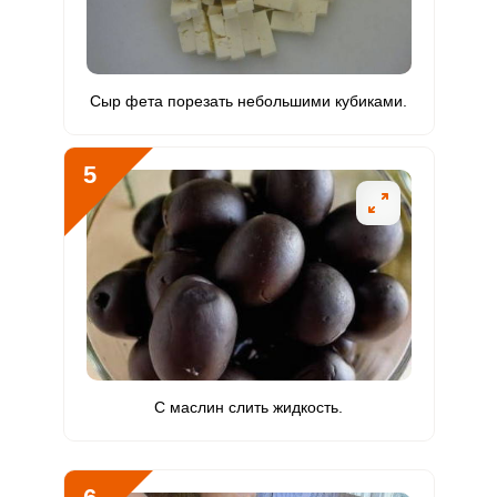
Рубидий
1093 мкг
200 мкг
36
136.6
Селен
157.9 мкг
55 мкг
18.9
71.8
Сыр фета порезать небольшими кубиками.
Фтор
167.5 мкг
4000 мкг
0.3
1
5
Хром
24.9 мкг
50 мкг
3.3
12.4
Цинк
11.8 мг
12 мг
6.5
24.6
Бор
345 мкг
1200 мкг
1.9
7.2
Ванадий
0
20 мкг
0
0
Молибден
42.1 мкг
70 мкг
4
15
С маслин слить жидкость.