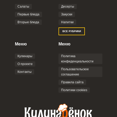
Салаты
Десерты
Фото до 4 шт, до 5 mb
ПРИКРЕПИТЬ
Первые блюда
Закуски
Вторые блюда
Напитки
Отправляя эту форму, вы соглашаетесь с
ВСЕ РУБРИКИ
Правилами сайта
,
Политикой
конфиденциальности
,
Политикой обработки
персональных данных
и
Пользовательским
Меню
Меню
соглашением
.
Сообщить об ошибке
Кулинары
Политика
ШАГ
Ш
1 ИЗ 10
2
ВХОД НА САЙТ
РЕГИСТРАЦИЯ
конфиденциальности
О проекте
Пользовательское
Контакты
соглашение
Войдите
ОТПРАВИТЬ КОММЕНТАРИЙ
с помощью социальных сетей:
Правила сайта
Политики cookies
или