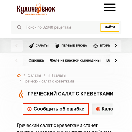
НАЙТИ
🍆
🍵
🍲
САЛАТЫ
ПЕРВЫЕ БЛЮДА
ВТОРЫЕ БЛЮДА
Окрошка
Желе из красной смородины
Варенье из в
/
Салаты
/
ПП салаты
/
Греческий салат с креветками
ГРЕЧЕСКИЙ САЛАТ С КРЕВЕТКАМИ
Сообщить об ошибке
Калорийнос
Греческий салат с креветками станет