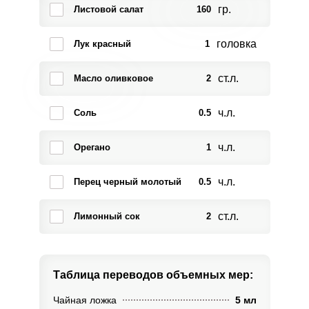
гр.
Листовой салат
160
головка
Лук красный
1
ст.л.
Масло оливковое
2
ч.л.
Соль
0.5
ч.л.
Орегано
1
ч.л.
Перец черный молотый
0.5
ст.л.
Лимонный сок
2
Таблица переводов
объемных мер:
Чайная ложка
5 мл