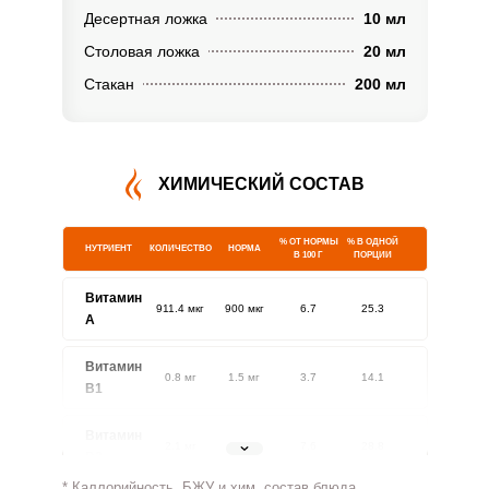
Десертная ложка
10 мл
Столовая ложка
20 мл
Стакан
200 мл
ХИМИЧЕСКИЙ СОСТАВ
% ОТ НОРМЫ
% В ОДНОЙ
НУТРИЕНТ
КОЛИЧЕСТВО
НОРМА
В 100 Г
ПОРЦИИ
Витамин
911.4 мкг
900 мкг
6.7
25.3
A
Витамин
0.8 мг
1.5 мг
3.7
14.1
В1
Витамин
2.1 мг
1.8 мг
7.6
28.8
В2
* Каллорийность, БЖУ и хим. состав блюда