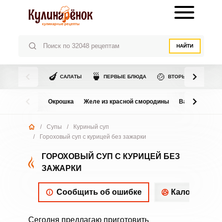
НАЙТИ
🍆
🍵
🍲
САЛАТЫ
ПЕРВЫЕ БЛЮДА
ВТОРЫЕ БЛЮДА
Окрошка
Желе из красной смородины
Варенье из в
/
Супы
/
Куриный суп
/
Гороховый суп с курицей без зажарки
ГОРОХОВЫЙ СУП С КУРИЦЕЙ БЕЗ
ЗАЖАРКИ
Сообщить об ошибке
Калорийнос
Сегодня предлагаю приготовить