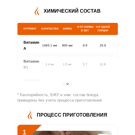
ХИМИЧЕСКИЙ СОСТАВ
% ОТ НОРМЫ
% В ОДНОЙ
НУТРИЕНТ
КОЛИЧЕСТВО
НОРМА
В 100 Г
ПОРЦИИ
Витамин
1483.1 мкг
900 мкг
9.9
20.6
A
Витамин
1.4 мг
1.5 мг
5.7
11.8
В1
Витамин
0.6 мг
1.8 мг
1.9
4
В2
* Каллорийность, БЖУ и хим. состав блюда
Витамин
приведены без учета процесса приготовления.
409.1 мг
500 мг
4.9
10.2
В4
ПРОЦЕСС ПРИГОТОВЛЕНИЯ
Витамин
5.4 мг
5 мг
6.6
13.6
В5
1