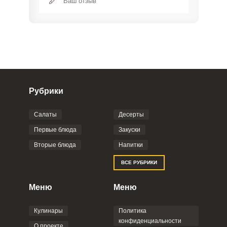
Рубрики
Салаты
Десерты
Фото до 4 шт, до 5 mb
ПРИКРЕПИТЬ
Первые блюда
Закуски
Вторые блюда
Напитки
Отправляя эту форму, вы соглашаетесь с
ВСЕ РУБРИКИ
Правилами сайта
,
Политикой
конфиденциальности
,
Политикой обработки
персональных данных
и
Пользовательским
Меню
Меню
соглашением
.
Кулинары
Политика
конфиденциальности
О проекте