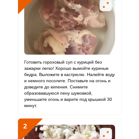
Витамин
1.1 мг
2 мг
3.3
6.8
В6
Витамин
54.2 мкг
400 мкг
0.8
1.7
В9
Витамин
0
3 мкг
0
0
В12
Витамин
Готовить гороховый суп с курицей без
17.8 мкг
90 мкг
1.2
2.5
С
зажарки легко! Хорошо вымойте куриные
бедра. Выложите в кастрюлю. Налейте воду
и немного посолите. Поставьте на огонь и
Витамин
0
10 мкг
0
0
доведите до кипения. Снимите
D
образовавшуюся пену шумовкой,
уменьшите огонь и варите под крышкой 30
Витамин
2 мг
15 мг
0.8
1.7
минут.
E
Биотин
29.8 мг
50 мг
3.6
7.5
2
Витамин
14.9 мкг
120 мкг
0.7
1.5