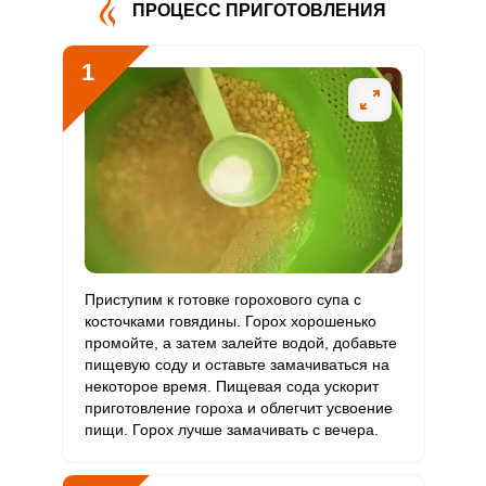
ПРОЦЕСС ПРИГОТОВЛЕНИЯ
Витамин
6 мг
5 мг
5.2
15.1
В5
1
Витамин
3.6 мг
2 мг
7.8
22.8
В6
Витамин
111.9 мкг
400 мкг
1.2
3.5
В9
Витамин
8.3 мкг
3 мкг
11.8
34.4
В12
Витамин
Приступим к готовке горохового супа с
48.1 мкг
90 мкг
2.3
6.7
С
косточками говядины. Горох хорошенько
промойте, а затем залейте водой, добавьте
пищевую соду и оставьте замачиваться на
Витамин
0
10 мкг
0
0
некоторое время. Пищевая сода ускорит
D
приготовление гороха и облегчит усвоение
пищи. Горох лучше замачивать с вечера.
Витамин
39.6 мг
15 мг
11.3
33
E