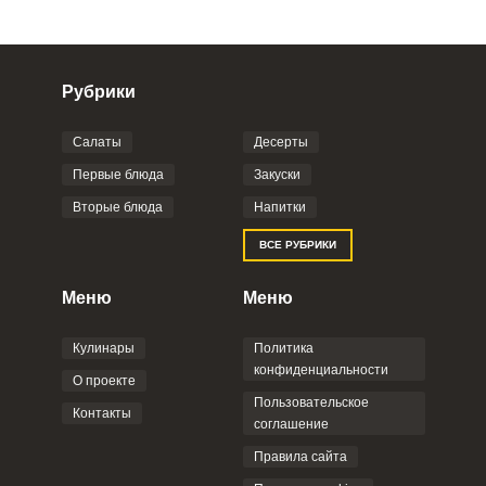
Рубрики
Салаты
Десерты
Фото до 4 шт, до 5 mb
ПРИКРЕПИТЬ
Первые блюда
Закуски
Вторые блюда
Напитки
Отправляя эту форму, вы соглашаетесь с
ВСЕ РУБРИКИ
Правилами сайта
,
Политикой
конфиденциальности
,
Политикой обработки
персональных данных
и
Пользовательским
Меню
Меню
соглашением
.
Кулинары
Политика
конфиденциальности
О проекте
Пользовательское
Контакты
соглашение
ОТПРАВИТЬ КОММЕНТАРИЙ
Правила сайта