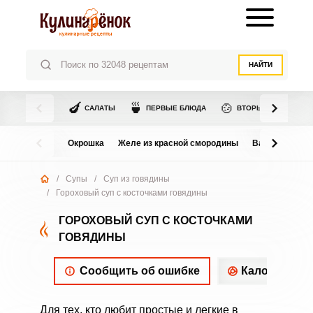
НАЙТИ
🍆
🍵
🍲
САЛАТЫ
ПЕРВЫЕ БЛЮДА
ВТОРЫЕ БЛЮДА
Окрошка
Желе из красной смородины
Варенье из в
/
Супы
/
Суп из говядины
/
Гороховый суп с косточками говядины
ГОРОХОВЫЙ СУП С КОСТОЧКАМИ
ГОВЯДИНЫ
Сообщить об ошибке
Калорийнос
Для тех, кто любит простые и легкие в