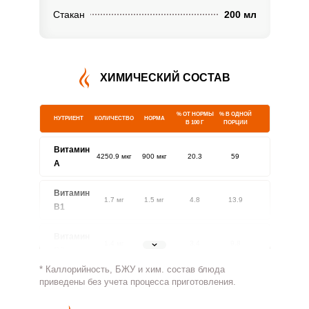
Стакан
200 мл
ХИМИЧЕСКИЙ СОСТАВ
% ОТ НОРМЫ
% В ОДНОЙ
НУТРИЕНТ
КОЛИЧЕСТВО
НОРМА
В 100 Г
ПОРЦИИ
Витамин
4250.9 мкг
900 мкг
20.3
59
A
Витамин
1.7 мг
1.5 мг
4.8
13.9
В1
Витамин
1.4 мг
1.8 мг
3.4
9.8
В2
* Каллорийность, БЖУ и хим. состав блюда
Витамин
приведены без учета процесса приготовления.
630.7 мг
500 мг
5.4
15.8
В4