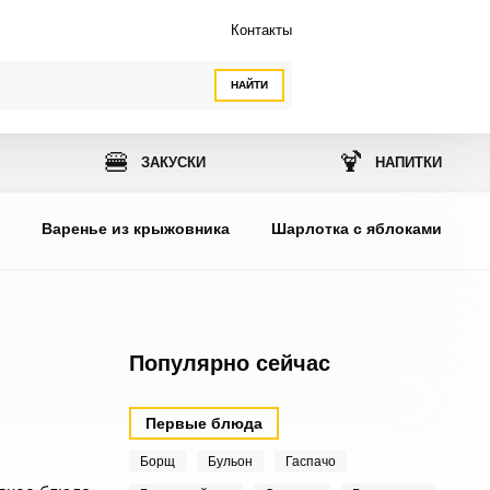
Контакты
НАЙТИ
🍔
🍹
ЗАКУСКИ
НАПИТКИ
ы
Варенье из крыжовника
Шарлотка с яблоками
Популярно сейчас
Первые блюда
Борщ
Бульон
Гаспачо