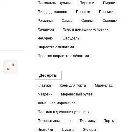
Пасхальные куличи
Пирожки
Пироги
7
Пицца домашняя
Пончики
Пряники
Рогалики
Самса
Слойки
Сырники
8
Хачапури
Хлеб в домашних условиях
ШАГ
2
2 ИЗ 11
Чебуреки
Штрудель
9
Шарлотка с яблоками
Простая шарлотка с яблоками
6
6
Десерты
2
Глазурь
Крем для торта
Мармелад
Медовик
Меренговый рулет
6
Домашнее мороженое
3
Пастила в домашних условиях
Печенье домашнее
Тирамису
Торты
2
Чизкейки
Цукаты
Эклеры