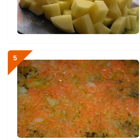
Цинк
6.9 мг
Бор
959.8 мкг
Ванадий
208.1 мкг
Молибден
107.9 мкг
5