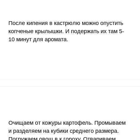
150 мкг
0.5
1.
После кипения в кастрюлю можно опустить
10 мкг
11.3
30.
копченые крылышки. И подержать их там 5-
70 мкг
0.4
1
10 минут для аромата.
2 мкг
6.4
17.
1000 мкг
5.7
15.
200 мкг
7.2
19.
200 мкг
15
4
55 мкг
5.3
14.
4000 мкг
1.7
4.
Очищаем от кожуры картофель. Промываем
и разделяем на кубики среднего размера.
50 мкг
1.5
4.
Погружаем овощ в к гороху. Отвариваем