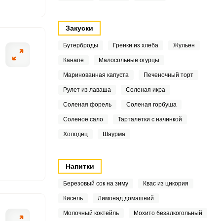
5
3
Закуски
Бутерброды
Гренки из хлеба
Жульен
3
Канапе
Малосольные огурцы
2
ОТПРАВИТЬ СООБЩЕНИЕ
Маринованная капуста
Печеночный торт
3
Рулет из лаваша
Соленая икра
Соленая форель
Соленая горбуша
8
Соленое сало
Тарталетки с начинкой
8
Холодец
Шаурма
ачиваем в холодной воде
Выкладываем пр
Отвариваем.
4
Напитки
5
Березовый сок на зиму
Квас из цикория
.2
Кисель
Лимонад домашний
Молочный коктейль
Мохито безалкогольный
1