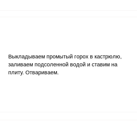
20 мг
4.6
12.
2500 мг
4.5
12.
Запомнить меня
1000 мг
1.9
5.
тесь с
Правилами сайта
,
30 мг
20.2
55.
ВХОД
олитикой обработки
ельским соглашением
ЕЩЕ НЕ ЗАРЕГИСТРИРОВАННЫ?
Выкладываем промытый горох в кастрюлю,
400 мг
4.8
1
заливаем подсоленной водой и ставим на
Забыли пароль?
1300 мг
6.6
1
плиту. Отвариваем.
500 мг
7.6
20.
 с копчеными крылышками легко! Горох заранее отм
тем продукт промываем и откидываем на дуршлаг.
800 мг
5.1
1
2300 мг
0.6
1.
30 мкг
349.5
954
18 мг
4.1
11.