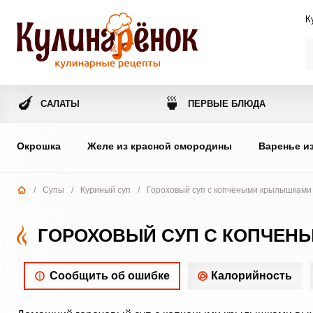
К
🍆
🍵
САЛАТЫ
ПЕРВЫЕ БЛЮДА
Окрошка
Желе из красной смородины
Варенье и
/
Супы
/
Куриный суп
/
Гороховый суп с копчеными крылышками
ГОРОХОВЫЙ СУП С КОПЧЕ
Сообщить об ошибке
Калорийность