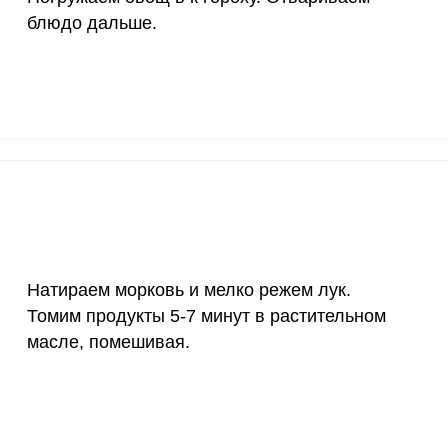
12 мг
3.5
9.
блюдо дальше.
1200 мкг
4.9
13.
20 мкг
63.5
173
70 мкг
9.4
25.
Натираем морковь и мелко режем лук.
Томим продукты 5-7 минут в растительном
масле, помешивая.