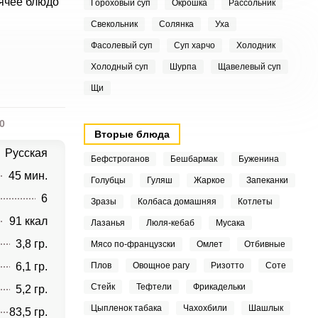
ячее блюдо
Гороховый суп
Окрошка
Рассольник
Свекольник
Солянка
Уха
Фасолевый суп
Суп харчо
Холодник
Холодный суп
Шурпа
Щавелевый суп
Щи
0
Вторые блюда
Русская
Бефстроганов
Бешбармак
Буженина
45 мин.
Голубцы
Гуляш
Жаркое
Запеканки
6
Зразы
Колбаса домашняя
Котлеты
91 ккал
Лазанья
Люля-кебаб
Мусака
3,8 гр.
Мясо по-французски
Омлет
Отбивные
6,1 гр.
Плов
Овощное рагу
Ризотто
Соте
Стейк
Тефтели
Фрикадельки
5,2 гр.
Цыпленок табака
Чахохбили
Шашлык
83,5 гр.