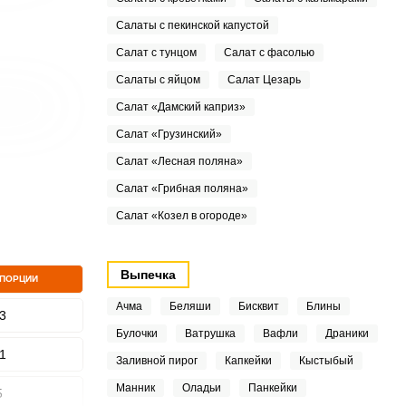
Салаты с пекинской капустой
Салат с тунцом
Салат с фасолью
Салаты с яйцом
Салат Цезарь
Салат «Дамский каприз»
Салат «Грузинский»
Салат «Лесная поляна»
Салат «Грибная поляна»
Салат «Козел в огороде»
Выпечка
 ПОРЦИИ
Ачма
Беляши
Бисквит
Блины
3
Булочки
Ватрушка
Вафли
Драники
1
Заливной пирог
Капкейки
Кыстыбый
Манник
Оладьи
Панкейки
5