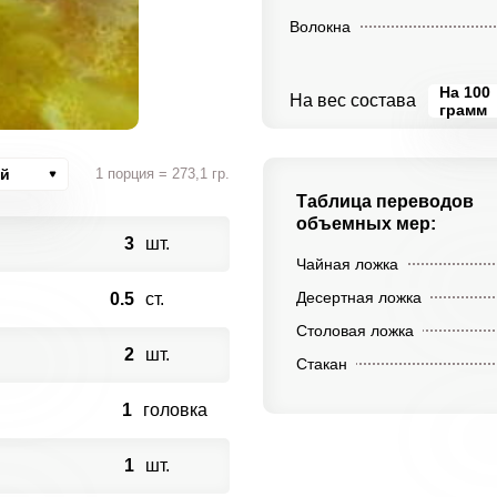
Волокна
На 100
На вес состава
грамм
ий
1 порция = 273,1 гр.
Таблица переводов
объемных мер:
3
шт.
Чайная ложка
Десертная ложка
0.5
ст.
Столовая ложка
2
шт.
Стакан
1
головка
1
шт.