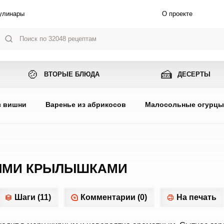
улинары
О проекте
🍲
🍰
ВТОРЫЕ БЛЮДА
ДЕСЕРТЫ
з вишни
Варенье из абрикосов
Малосольные огурц
НЫМИ КРЫЛЫШКАМИ
Шаги (11)
Комментарии (0)
На печать