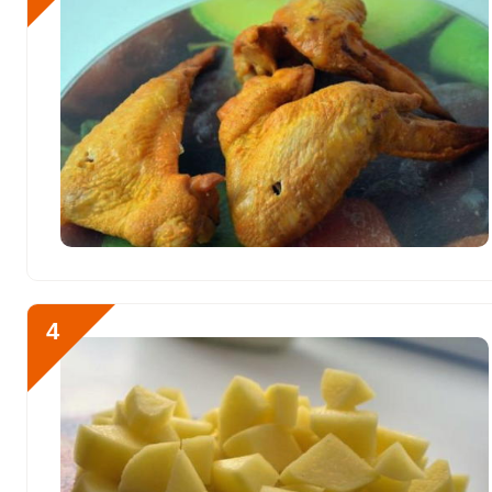
Йод
11.2 мкг
Кобальт
18.5 мкг
Литий
4.2 мкг
Марганец
2.1 мкг
Медь
927 мкг
Никель
235.3 мкг
Рубидий
492.5 мкг
4
Селен
47.8 мкг
Фтор
1097.5 мкг
Хром
12.4 мкг