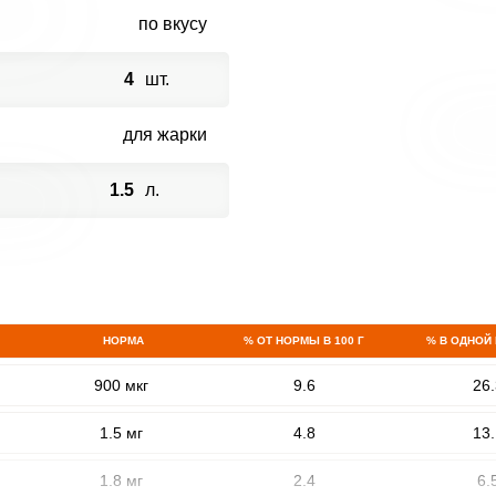
по вкусу
4
шт.
для жарки
1.5
л.
НОРМА
% ОТ НОРМЫ В 100 Г
% В ОДНОЙ
900 мкг
9.6
26.
1.5 мг
4.8
13.
1.8 мг
2.4
6.