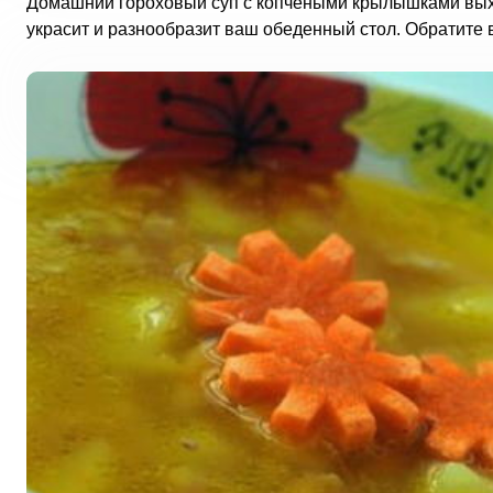
Домашний гороховый суп с копчеными крылышками вых
украсит и разнообразит ваш обеденный стол. Обратите 