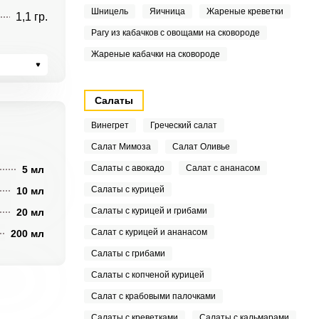
Шницель
Яичница
Жареные креветки
1,1 гр.
Рагу из кабачков с овощами на сковороде
Жареные кабачки на сковороде
Салаты
Винегрет
Греческий салат
Салат Мимоза
Салат Оливье
Салаты с авокадо
Салат с ананасом
5 мл
Салаты с курицей
10 мл
Салаты с курицей и грибами
20 мл
Салат с курицей и ананасом
200 мл
Салаты с грибами
Салаты с копченой курицей
Салат с крабовыми палочками
Салаты с креветками
Салаты с кальмарами