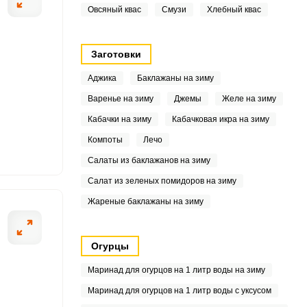
Овсяный квас
Смузи
Хлебный квас
2
9
Заготовки
Аджика
Баклажаны на зиму
Варенье на зиму
Джемы
Желе на зиму
6
Кабачки на зиму
Кабачковая икра на зиму
Компоты
Лечо
4
Салаты из баклажанов на зиму
6
Салат из зеленых помидоров на зиму
1
Жареные баклажаны на зиму
5
Огурцы
6
Маринад для огурцов на 1 литр воды на зиму
1
Маринад для огурцов на 1 литр воды с уксусом