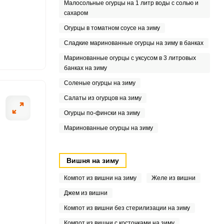
Малосольные огурцы на 1 литр воды с солью и
6
сахаром
Огурцы в томатном соусе на зиму
3
Сладкие маринованные огурцы на зиму в банках
.4
Маринованные огурцы с уксусом в 3 литровых
банках на зиму
7
Соленые огурцы на зиму
Салаты из огурцов на зиму
Огурцы по-фински на зиму
Маринованные огурцы на зиму
Вишня на зиму
Компот из вишни на зиму
Желе из вишни
Джем из вишни
Компот из вишни без стерилизации на зиму
Компот из вишни с косточками на зиму