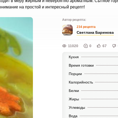
одит в меру жирным и невероятно ароматным. Сытное гор
внимание на простой и интересный рецепт!
Автор рецепта:
234 рецепта
Светлана Баринова
11020
0
67
Кухня
Время готовки
Порции
Калорийность
Белки
Жиры
Углеводы
Вода