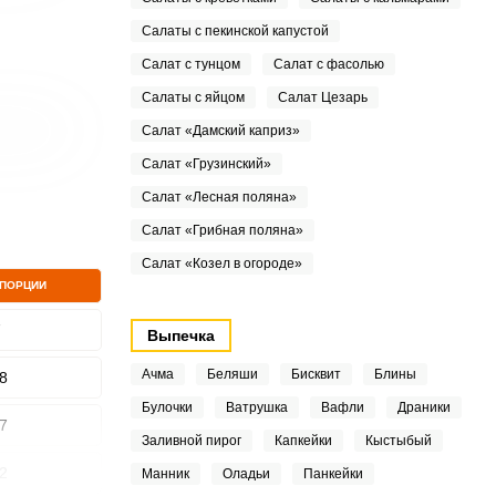
Салаты с пекинской капустой
Салат с тунцом
Салат с фасолью
Салаты с яйцом
Салат Цезарь
Салат «Дамский каприз»
Салат «Грузинский»
Салат «Лесная поляна»
Салат «Грибная поляна»
Салат «Козел в огороде»
 ПОРЦИИ
7
Выпечка
Ачма
Беляши
Бисквит
Блины
8
Булочки
Ватрушка
Вафли
Драники
7
Заливной пирог
Капкейки
Кыстыбый
2
Манник
Оладьи
Панкейки