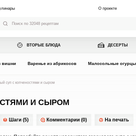
улинары
О проекте
🍲
🍰
ВТОРЫЕ БЛЮДА
ДЕСЕРТЫ
з вишни
Варенье из абрикосов
Малосольные огурц
ый суп с копченостями и сыром
ОСТЯМИ И СЫРОМ
Шаги (5)
Комментарии (0)
На печать