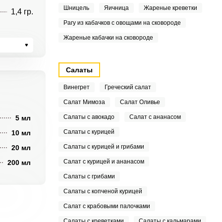
Шницель
Яичница
Жареные креветки
1,4 гр.
Рагу из кабачков с овощами на сковороде
Жареные кабачки на сковороде
Салаты
Винегрет
Греческий салат
Салат Мимоза
Салат Оливье
Салаты с авокадо
Салат с ананасом
5 мл
Салаты с курицей
10 мл
Салаты с курицей и грибами
20 мл
Салат с курицей и ананасом
200 мл
Салаты с грибами
Салаты с копченой курицей
Салат с крабовыми палочками
Салаты с креветками
Салаты с кальмарами