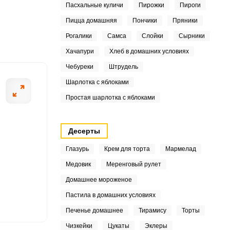
Пасхальные куличи
Пирожки
Пироги
8
Пицца домашняя
Пончики
Пряники
5
Рогалики
Самса
Слойки
Сырники
Хачапури
Хлеб в домашних условиях
5
ШАГ
2 ИЗ 5
Чебуреки
Штрудель
3
Шарлотка с яблоками
Простая шарлотка с яблоками
2
7
Десерты
4
Глазурь
Крем для торта
Мармелад
Медовик
Меренговый рулет
8
Домашнее мороженое
8
Пастила в домашних условиях
0
Печенье домашнее
Тирамису
Торты
Чизкейки
Цукаты
Эклеры