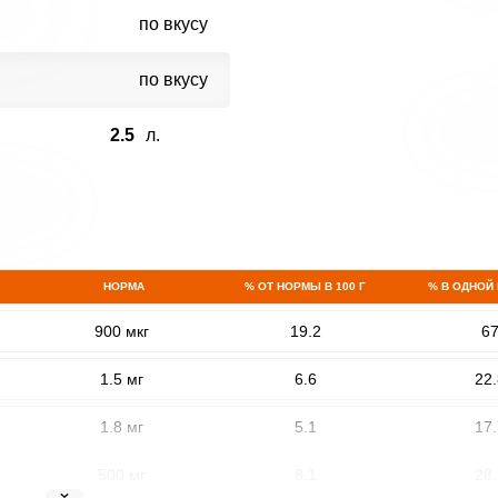
по вкусу
по вкусу
2.5
л.
НОРМА
% ОТ НОРМЫ В 100 Г
% В ОДНОЙ
900 мкг
19.2
6
1.5 мг
6.6
22.
1.8 мг
5.1
17.
500 мг
8.1
28.