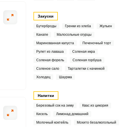
5
8
Закуски
.9
Бутерброды
Гренки из хлеба
Жульен
Канапе
Малосольные огурцы
6
ОТПРАВИТЬ СООБЩЕНИЕ
Маринованная капуста
Печеночный торт
5
Рулет из лаваша
Соленая икра
Соленая форель
Соленая горбуша
6
Соленое сало
Тарталетки с начинкой
0
Холодец
Шаурма
трюле. Сразу же
Пока варится го
разогретой сков
2
Напитки
.6
Березовый сок на зиму
Квас из цикория
1
Кисель
Лимонад домашний
Молочный коктейль
Мохито безалкогольный
7