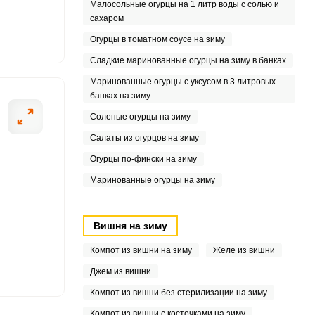
Малосольные огурцы на 1 литр воды с солью и
6
сахаром
.3
Огурцы в томатном соусе на зиму
Сладкие маринованные огурцы на зиму в банках
6
Маринованные огурцы с уксусом в 3 литровых
банках на зиму
Соленые огурцы на зиму
Салаты из огурцов на зиму
Огурцы по-фински на зиму
Маринованные огурцы на зиму
Вишня на зиму
Компот из вишни на зиму
Желе из вишни
Джем из вишни
Компот из вишни без стерилизации на зиму
Компот из вишни с косточками на зиму