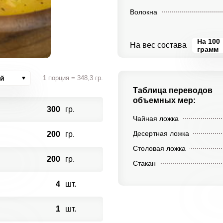
Волокна
На 100
На вес состава
грамм
ий
1 порция = 348,3 гр.
Таблица переводов
объемных мер:
300
гр.
Чайная ложка
Десертная ложка
200
гр.
Столовая ложка
200
гр.
Стакан
4
шт.
1
шт.