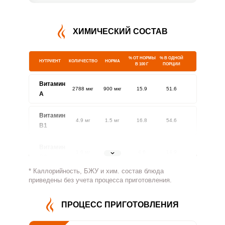
ХИМИЧЕСКИЙ СОСТАВ
% ОТ НОРМЫ
% В ОДНОЙ
НУТРИЕНТ
КОЛИЧЕСТВО
НОРМА
В 100 Г
ПОРЦИИ
Витамин
2788 мкг
900 мкг
15.9
51.6
A
Витамин
4.9 мг
1.5 мг
16.8
54.6
В1
Витамин
1.6 мг
1.8 мг
4.6
14.9
В2
* Каллорийность, БЖУ и хим. состав блюда
Витамин
приведены без учета процесса приготовления.
1151 мг
500 мг
11.8
38.4
В4
ПРОЦЕСС ПРИГОТОВЛЕНИЯ
Витамин
14.4 мг
5 мг
14.8
48
В5