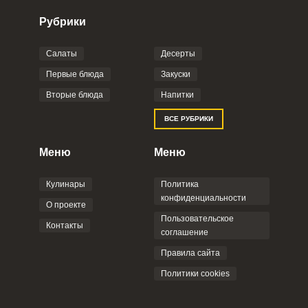
Рубрики
Салаты
Десерты
Фото до 4 шт, до 5 mb
ПРИКРЕПИТЬ
Первые блюда
Закуски
Вторые блюда
Напитки
Отправляя эту форму, вы соглашаетесь с
ВСЕ РУБРИКИ
Правилами сайта
,
Политикой
конфиденциальности
,
Политикой обработки
персональных данных
и
Пользовательским
Меню
Меню
соглашением
.
Кулинары
Политика
конфиденциальности
О проекте
Пользовательское
Контакты
соглашение
ОТПРАВИТЬ КОММЕНТАРИЙ
Правила сайта
Политики cookies