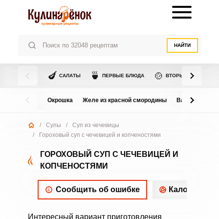
НАЙТИ
🍆
🍵
🍲
САЛАТЫ
ПЕРВЫЕ БЛЮДА
ВТОРЫЕ БЛЮДА
Окрошка
Желе из красной смородины
Варенье из в
/
Супы
/
Суп из чечевицы
/
Гороховый суп с чечевицей и копченостями
ГОРОХОВЫЙ СУП С ЧЕЧЕВИЦЕЙ И
КОПЧЕНОСТЯМИ
Сообщить об ошибке
Калорийнос
Интересный вариант приготовления