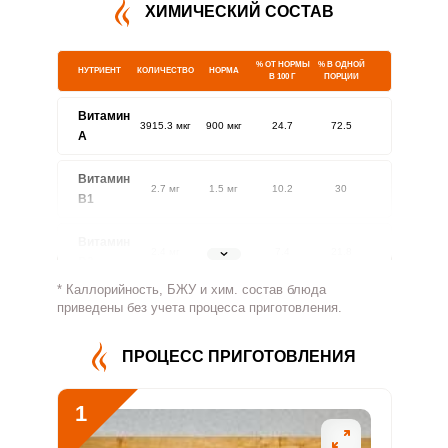
ХИМИЧЕСКИЙ СОСТАВ
% ОТ НОРМЫ
% В ОДНОЙ
НУТРИЕНТ
КОЛИЧЕСТВО
НОРМА
В 100 Г
ПОРЦИИ
Витамин
3915.3 мкг
900 мкг
24.7
72.5
A
Витамин
2.7 мг
1.5 мг
10.2
30
В1
Витамин
2.4 мг
1.8 мг
7.4
21.8
В2
* Каллорийность, БЖУ и хим. состав блюда
Витамин
приведены без учета процесса приготовления.
1001.3 мг
500 мг
11.4
33.4
В4
ПРОЦЕСС ПРИГОТОВЛЕНИЯ
Витамин
9.1 мг
5 мг
10.4
30.4
В5
1
Витамин
8.3 мг
2 мг
23.4
68.8