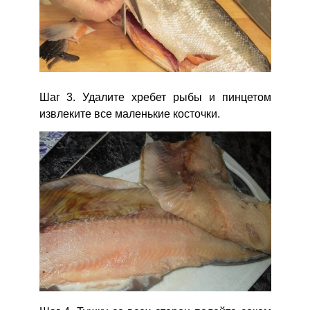
Шаг 3. Удалите хребет рыбы и пинцетом
извлеките все маленькие косточки.
Сообщить об ошибке
ВХОД НА САЙТ
РЕГИСТРАЦИЯ
ШАГ
Ш
1 ИЗ 5
Войдите
с помощью социальных сетей:
или