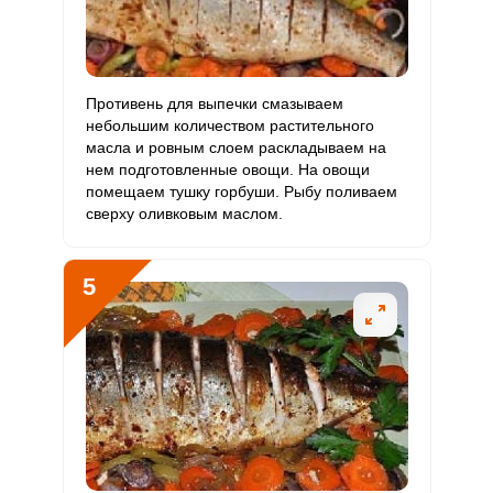
Хром
572.7 мкг
50 мкг
64.9
190.9
Цинк
11.1 мг
12 мг
5.2
15.4
Бор
768.5 мкг
1200 мкг
3.6
10.7
Противень для выпечки смазываем
небольшим количеством растительного
Ванадий
масла и ровным слоем раскладываем на
139.8 мкг
20 мкг
39.6
116.5
нем подготовленные овощи. На овощи
помещаем тушку горбуши. Рыбу поливаем
Молибден
80.3 мкг
70 мкг
6.5
19.1
сверху оливковым маслом.
5