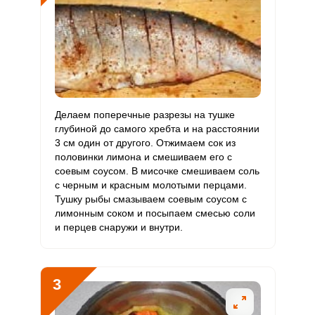
Витамин
451.3 мг
20 мг
127.9
376.1
РР
Калий
4448.5 мг
2500 мг
10.1
29.7
Кальций
331.7 мг
1000 мг
1.9
5.5
Делаем поперечные разрезы на тушке
Кремний
98.4 мг
30 мг
18.6
54.7
глубиной до самого хребта и на расстоянии
3 см один от другого. Отжимаем сок из
Магний
463.8 мг
400 мг
6.6
19.3
половинки лимона и смешиваем его с
соевым соусом. В мисочке смешиваем соль
Натрий
5506.8 мг
1300 мг
24
70.6
с черным и красным молотыми перцами.
Тушку рыбы смазываем соевым соусом с
Сера
2065.2 мг
500 мг
23.4
68.8
лимонным соком и посыпаем смесью соли
и перцев снаружи и внутри.
Фосфор
2378.8 мг
800 мг
16.9
49.6
Хлор
1835.3 мг
2300 мг
4.5
13.3
3
Алюминий
1265.6 мкг
30 мкг
239.1
703.1