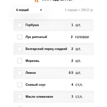
1 порция = 294,0 гр.
6 порций
шт.
Горбуша
1
головки
Лук репчатый
2
шт.
Болгарский перец сладкий
2
шт.
Морковь
2
шт.
Лимон
0.5
ст.л.
Соевый соус
4
ст.л.
Масло оливковое
3