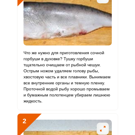
В6
Витамин
152.9 мкг
400 мкг
2.2
6.4
В9
Витамин
41.5 мкг
3 мкг
78.4
230.6
В12
Витамин
Что же нужно для приготовления сочной
648.2 мкг
90 мкг
40.8
120
С
горбуши в духовке? Тушку горбуши
тщательно очищаем от рыбной чешуи.
Острым ножом удаляем голову рыбы,
Витамин
109 мкг
10 мкг
61.8
181.7
хвостовую часть и все плавники. Вынимаем
D
все внутренние органы и темную пленку.
Проточной водой рыбу хорошо промываем
Витамин
26.1 мг
15 мг
9.9
29
и бумажным полотенцем убираем лишнюю
E
жидкость.
Биотин
2.6 мг
50 мг
0.3
0.9
2
Витамин
77.2 мкг
120 мкг
3.6
10.7
К