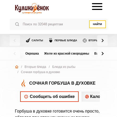
НАЙТИ
🍆
🍵
🍲
САЛАТЫ
ПЕРВЫЕ БЛЮДА
ВТОРЫЕ БЛЮДА
Окрошка
Желе из красной смородины
Варенье из в
/
Вторые блюда
/
Блюда из рыбы
/
Сочная горбуша в духовке
СОЧНАЯ ГОРБУША В ДУХОВКЕ
Сообщить об ошибке
Калорийнос
Горбуша в духовке готовится очень просто,