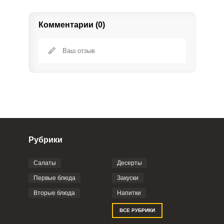
Комментарии (0)
Рубрики
Салаты
Десерты
Фото до 4 шт, до 5 mb
ПРИКРЕПИТЬ
Первые блюда
Закуски
Вторые блюда
Напитки
Отправляя эту форму, вы соглашаетесь с
ВСЕ РУБРИКИ
Правилами сайта
,
Политикой
конфиденциальности
,
Политикой обработки