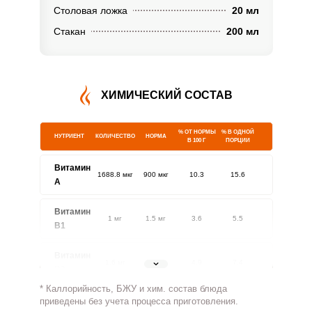
Столовая ложка
20 мл
Стакан
200 мл
ХИМИЧЕСКИЙ СОСТАВ
% ОТ НОРМЫ
% В ОДНОЙ
НУТРИЕНТ
КОЛИЧЕСТВО
НОРМА
В 100 Г
ПОРЦИИ
Витамин
1688.8 мкг
900 мкг
10.3
15.6
A
Витамин
1 мг
1.5 мг
3.6
5.5
В1
Витамин
1.6 мг
1.8 мг
4.9
7.4
В2
* Каллорийность, БЖУ и хим. состав блюда
Витамин
приведены без учета процесса приготовления.
94.7 мг
500 мг
1
1.6