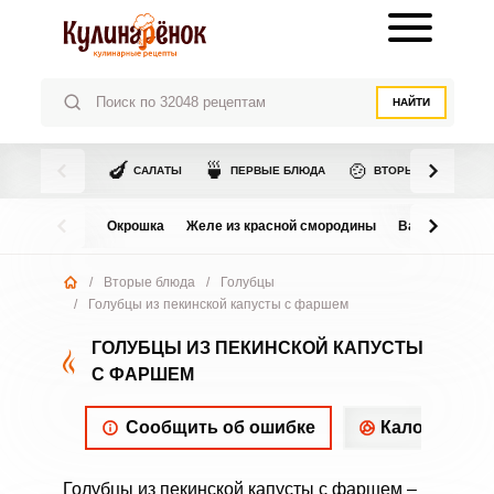
НАЙТИ
🍆
🍵
🍲
САЛАТЫ
ПЕРВЫЕ БЛЮДА
ВТОРЫЕ БЛЮДА
Окрошка
Желе из красной смородины
Варенье из в
/
Вторые блюда
/
Голубцы
/
Голубцы из пекинской капусты с фаршем
ГОЛУБЦЫ ИЗ ПЕКИНСКОЙ КАПУСТЫ
С ФАРШЕМ
Сообщить об ошибке
Калорийнос
Голубцы из пекинской капусты с фаршем –