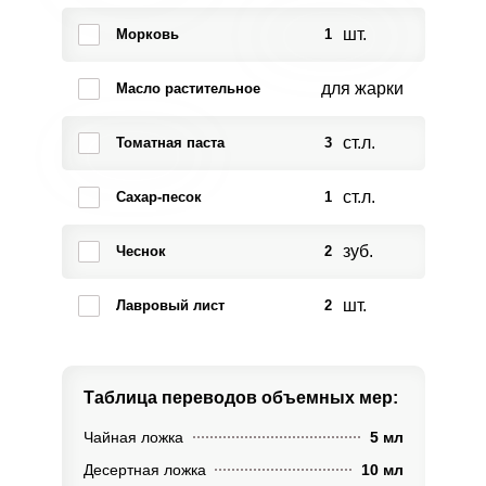
шт.
Морковь
1
для жарки
Масло растительное
ст.л.
Томатная паста
3
ст.л.
Сахар-песок
1
зуб.
Чеснок
2
шт.
Лавровый лист
2
Таблица переводов
объемных мер:
Чайная ложка
5 мл
Десертная ложка
10 мл