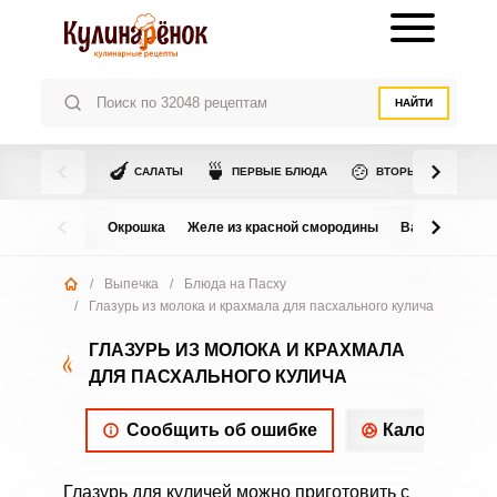
НАЙТИ
🍆
🍵
🍲
САЛАТЫ
ПЕРВЫЕ БЛЮДА
ВТОРЫЕ БЛЮДА
Окрошка
Желе из красной смородины
Варенье из в
/
Выпечка
/
Блюда на Пасху
/
Глазурь из молока и крахмала для пасхального кулича
ГЛАЗУРЬ ИЗ МОЛОКА И КРАХМАЛА
ДЛЯ ПАСХАЛЬНОГО КУЛИЧА
Сообщить об ошибке
Калорийнос
Глазурь для куличей можно приготовить с