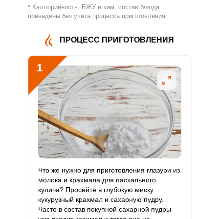
* Каллорийность, БЖУ и хим. состав блюда
Витамин
приведены без учета процесса приготовления.
4.8 мг
500 мг
0.5
0.3
В4
ПРОЦЕСС ПРИГОТОВЛЕНИЯ
Витамин
0.1 мг
5 мг
0.8
0.5
В5
1
Витамин
0 мг
2 мг
0.9
0.6
В6
Витамин
1.5 мкг
400 мкг
0.2
0.1
В9
Витамин
0.1 мкг
3 мкг
1.6
1
В12
Витамин
Что же нужно для приготовления глазури из
0.1 мкг
90 мкг
0
0
С
молока и крахмала для пасхального
кулича? Просейте в глубокую миску
кукурузный крахмал и сахарную пудру.
Витамин
0.2 мкг
10 мкг
1.1
0.7
Сообщить об ошибке
Часто в состав покупной сахарной пудры
D