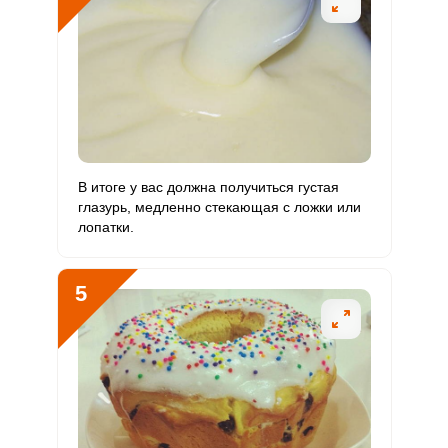
Никель
0
200 мкг
0
0
Рубидий
0
200 мкг
0
0
Селен
1 мкг
55 мкг
1
0.6
Фтор
4 мкг
4000 мкг
0.1
0
Хром
0.4 мкг
50 мкг
0.4
0.3
В итоге у вас должна получиться густая
глазурь, медленно стекающая с ложки или
Цинк
0.1 мг
12 мг
0.4
0.2
лопатки.
Бор
0
1200 мкг
0
0
5
Ванадий
0
20 мкг
0
0
Молибден
1 мкг
70 мкг
0.8
0.5