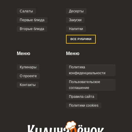
Салаты
Десерты
Фото до 4 шт, до 5 mb
ПРИКРЕПИТЬ
Первые блюда
Закуски
Вторые блюда
Напитки
Отправляя эту форму, вы соглашаетесь с
ВСЕ РУБРИКИ
Правилами сайта
,
Политикой
конфиденциальности
,
Политикой обработки
персональных данных
и
Пользовательским
Меню
Меню
соглашением
.
Кулинары
Политика
конфиденциальности
О проекте
Пользовательское
Контакты
соглашение
ОТПРАВИТЬ КОММЕНТАРИЙ
Правила сайта
Политики cookies