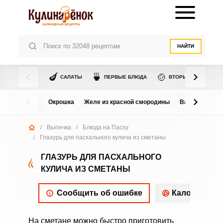
НАЙТИ
🍆
🍵
🍲
САЛАТЫ
ПЕРВЫЕ БЛЮДА
ВТОРЫЕ БЛЮДА
Окрошка
Желе из красной смородины
Варенье из в
/
Выпечка
/
Блюда на Пасху
/
Глазурь для пасхального кулича из сметаны
ГЛАЗУРЬ ДЛЯ ПАСХАЛЬНОГО
КУЛИЧА ИЗ СМЕТАНЫ
Сообщить об ошибке
Калорийнос
На сметане можно быстро приготовить