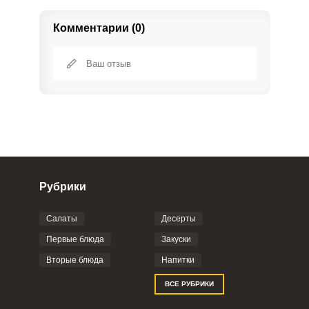
Комментарии (0)
Рубрики
Салаты
Десерты
Фото до 4 шт, до 5 mb
ПРИКРЕПИТЬ
Первые блюда
Закуски
Вторые блюда
Напитки
Отправляя эту форму, вы соглашаетесь с
ВСЕ РУБРИКИ
Правилами сайта
,
Политикой
конфиденциальности
,
Политикой обработки