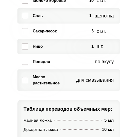
ст.л.
Молоко коровье
10
щепотка
Соль
1
ст.л.
Сахар-песок
3
шт.
Яйцо
1
по вкусу
Повидло
Масло
для смазывания
растительное
Таблица переводов
объемных мер:
Чайная ложка
5 мл
Десертная ложка
10 мл