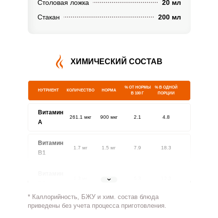
Столовая ложка
20 мл
Стакан
200 мл
ХИМИЧЕСКИЙ СОСТАВ
% ОТ НОРМЫ
% В ОДНОЙ
НУТРИЕНТ
КОЛИЧЕСТВО
НОРМА
В 100 Г
ПОРЦИИ
Витамин
261.1 мкг
900 мкг
2.1
4.8
A
Витамин
1.7 мг
1.5 мг
7.9
18.3
В1
Витамин
1.3 мг
1.8 мг
5.3
12.3
В2
* Каллорийность, БЖУ и хим. состав блюда
Витамин
приведены без учета процесса приготовления.
557.6 мг
500 мг
8
18.6
В4