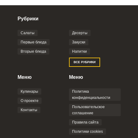
Рубрики
Салаты
Десерты
Фото до 4 шт, до 5 mb
ПРИКРЕПИТЬ
Первые блюда
Закуски
Вторые блюда
Напитки
Отправляя эту форму, вы соглашаетесь с
ВСЕ РУБРИКИ
Правилами сайта
,
Политикой
конфиденциальности
,
Политикой обработки
персональных данных
и
Пользовательским
Меню
Меню
соглашением
.
Кулинары
Политика
конфиденциальности
О проекте
Пользовательское
Контакты
соглашение
ОТПРАВИТЬ КОММЕНТАРИЙ
Правила сайта
Политики cookies