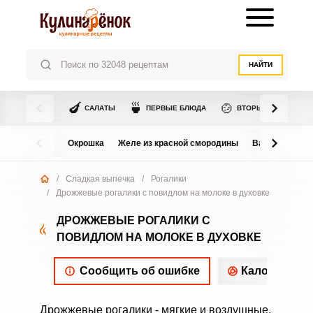
НАЙТИ
🍆
🍵
🍲
САЛАТЫ
ПЕРВЫЕ БЛЮДА
ВТОРЫЕ БЛЮДА
Окрошка
Желе из красной смородины
Варенье из в
/
Сладкая выпечка
/
Рогалики
/
Дрожжевые рогалики с повидлом на молоке в духовке
ДРОЖЖЕВЫЕ РОГАЛИКИ С
ПОВИДЛОМ НА МОЛОКЕ В ДУХОВКЕ
Сообщить об ошибке
Калорийнос
Дрожжевые рогалики - мягкие и воздушные,