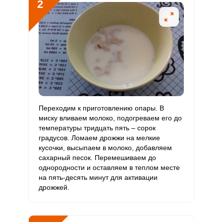
2
Биотин
46.5 мг
50 мг
6.7
15.5
Витамин
2.1 мкг
120 мкг
0.1
0.3
К
Витамин
29.9 мг
20 мг
10.8
25
РР
Калий
1603.4 мг
2500 мг
4.6
10.7
Переходим к приготовлению опары. В
миску вливаем молоко, подогреваем его до
Кальций
457.6 мг
1000 мг
3.3
7.6
температуры тридцать пять – сорок
градусов. Ломаем дрожжи на мелкие
Кремний
28 мг
30 мг
6.7
15.6
кусочки, высыпаем в молоко, добавляем
сахарный песок. Перемешиваем до
Магний
186.2 мг
400 мг
3.3
7.8
однородности и оставляем в теплом месте
на пять-десять минут для активации
Натрий
1035.4 мг
1300 мг
5.7
13.3
дрожжей.
Сера
646.6 мг
500 мг
9.3
21.6