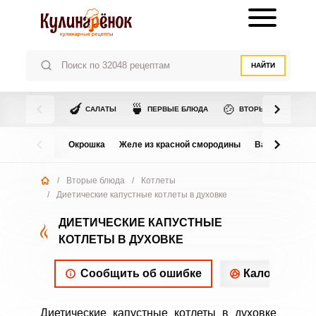
НАЙТИ
🍆
🍵
🍲
САЛАТЫ
ПЕРВЫЕ БЛЮДА
ВТОРЫЕ БЛЮДА
Окрошка
Желе из красной смородины
Варенье из в
/
Вторые блюда
/
Котлеты
/
Диетические капустные котлеты в духовке
ДИЕТИЧЕСКИЕ КАПУСТНЫЕ
КОТЛЕТЫ В ДУХОВКЕ
Сообщить об ошибке
Калорийнос
Диетические капустные котлеты в духовке