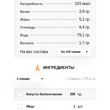
103 ккал
Калорийность
3,9 гр.
Белки
5,1 гр.
Жиры
9,4 гр.
Углеводы
79,1 гр.
Вода
1,7 гр.
Волокна
На вес состава
На 100 грамм
ИНГРЕДИЕНТЫ
1 порция = 175,0 гр.
2 порции
гр.
Капуста белокочанная
200
шт.
Яйцо
1