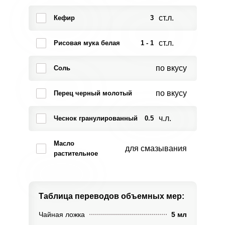
ст.л.
Кефир
3
ст.л.
Рисовая мука белая
1 - 1
по вкусу
Соль
по вкусу
Перец черный молотый
ч.л.
Чеснок гранулированный
0.5
Масло
для смазывания
растительное
Таблица переводов
объемных мер:
Чайная ложка
5 мл