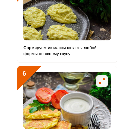
Рубидий
1000 мкг
200 мкг
142.8
250
Селен
22.7 мкг
55 мкг
11.8
20.7
Фтор
101.1 мкг
4000 мкг
0.7
1.3
Хром
23.3 мкг
50 мкг
13.3
23.3
Формируем из массы котлеты любой
формы по своему вкусу.
Цинк
1.8 мг
12 мг
4.3
7.6
Бор
230 мкг
1200 мкг
5.5
9.6
6
Ванадий
298 мкг
20 мкг
425.7
745
Молибден
22 мкг
70 мкг
9
15.7