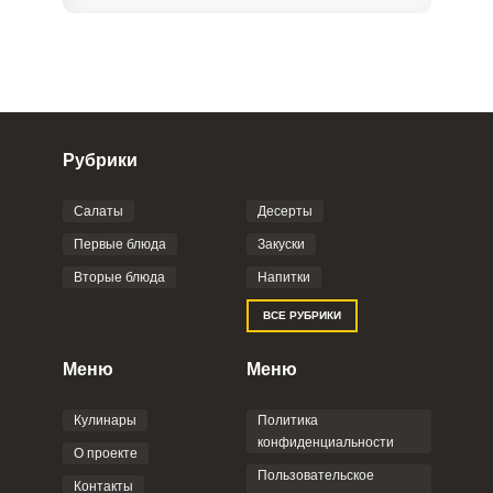
Рубрики
Салаты
Десерты
Фото до 4 шт, до 5 mb
ПРИКРЕПИТЬ
Первые блюда
Закуски
Вторые блюда
Напитки
Отправляя эту форму, вы соглашаетесь с
ВСЕ РУБРИКИ
Правилами сайта
,
Политикой
конфиденциальности
,
Политикой обработки
персональных данных
и
Пользовательским
Меню
Меню
соглашением
.
Кулинары
Политика
конфиденциальности
О проекте
Пользовательское
Контакты