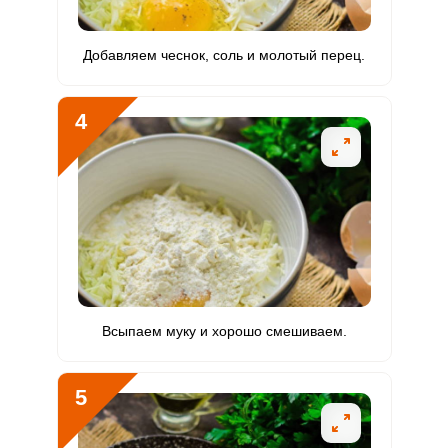
Фосфор
304.1 мг
800 мг
10.9
19
Добавляем чеснок, соль и молотый перец.
Хлор
255.8 мг
2300 мг
3.2
5.6
4
Алюминий
1747 мкг
30 мкг
1663.6
2911.7
Железо
3.7 мг
18 мг
5.8
10.2
Йод
25.9 мкг
150 мкг
4.9
8.6
Кобальт
16 мкг
10 мкг
45.7
79.9
Литий
154 мкг
70 мкг
62.8
110
Всыпаем муку и хорошо смешиваем.
Марганец
0.7 мкг
2 мкг
10.4
18.2
Медь
376.7 мкг
1000 мкг
10.8
18.8
5
Никель
10 мкг
200 мкг
1.4
2.5