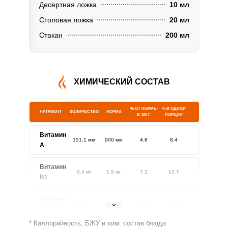
Десертная ложка
10 мл
Столовая ложка
20 мл
Стакан
200 мл
ХИМИЧЕСКИЙ СОСТАВ
% ОТ НОРМЫ
% В ОДНОЙ
НУТРИЕНТ
КОЛИЧЕСТВО
НОРМА
В 100 Г
ПОРЦИИ
Витамин
151.1 мкг
900 мкг
4.8
8.4
A
Витамин
0.4 мг
1.5 мг
7.2
12.7
В1
Витамин
0.5 мг
1.8 мг
8.3
14.5
В2
* Каллорийность, БЖУ и хим. состав блюда