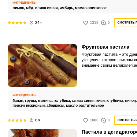
продлевая срок хранения изд
ИНГРЕДИЕНТЫ
лимон,
мёд,
слива синяя,
имбирь,
масло оливковое
24 ч
1319
0
СМОТРЕТЬ 
Фруктовая пастила
Фруктовая пастила – это дре
угощение, которое приковыва
внимание своим великолепие
вкусом. Этот десерт не толь
радует гастрономические вку
и благотворно воздействует 
организм.
ИНГРЕДИЕНТЫ
банан,
груша,
малина,
голубика,
слива синяя,
киви,
клубника,
виног
персик инжирный,
абрикосы,
масло растительное
6 ч
1000
0
СМОТРЕТЬ 
Пастила в дегидратор