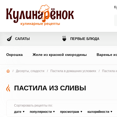
К
🍆
🍵
САЛАТЫ
ПЕРВЫЕ БЛЮДА
Окрошка
Желе из красной смородины
Варенье и
/
Десерты, сладости
/
Пастила в домашних условиях
/
Пастила 
ПАСТИЛА ИЗ СЛИВЫ
Сортировать рецепты по:
дате
популярности
просмотрам
калорийности