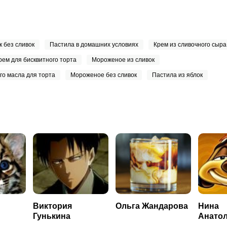
к без сливок
Пастила в домашних условиях
Крем из сливочного сыра
Запомнить меня
ем для бисквитного торта
Мороженое из сливок
ВХОД
го масла для торта
Мороженое без сливок
Пастила из яблок
ЕЩЕ НЕ ЗАРЕГИСТРИРОВАННЫ?
Забыли пароль?
Виктория
Ольга Жандарова
Нина
Гунькина
Анато