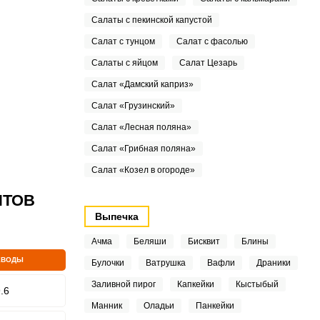
Салаты с пекинской капустой
Салат с тунцом
Салат с фасолью
Салаты с яйцом
Салат Цезарь
Салат «Дамский каприз»
Салат «Грузинский»
Салат «Лесная поляна»
Салат «Грибная поляна»
Салат «Козел в огороде»
ПТОВ
Выпечка
Ачма
Беляши
Бисквит
Блины
ЕВОДЫ
Булочки
Ватрушка
Вафли
Драники
Заливной пирог
Капкейки
Кыстыбый
.6
Манник
Оладьи
Панкейки