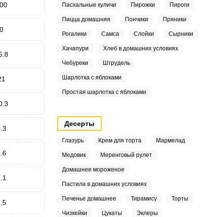
00
Пасхальные куличи
Пирожки
Пироги
Пицца домашняя
Пончики
Пряники
0
Рогалики
Самса
Слойки
Сырники
Хачапури
Хлеб в домашних условиях
5.8
Чебуреки
Штрудель
Шарлотка с яблоками
21
Простая шарлотка с яблоками
0.3
Десерты
.3
Глазурь
Крем для торта
Мармелад
.6
Медовик
Меренговый рулет
Домашнее мороженое
.1
Пастила в домашних условиях
Печенье домашнее
Тирамису
Торты
.5
Чизкейки
Цукаты
Эклеры