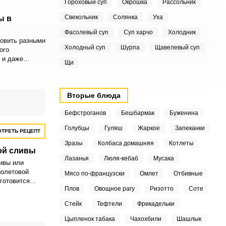
Гороховый суп
Окрошка
Рассольник
Свекольник
Солянка
Уха
ы в
Фасолевый суп
Суп харчо
Холодник
товить разными
Холодный суп
Шурпа
Щавелевый суп
ого
 и даже
Щи
удачной
з сливы в
красивая,
легко
Вторые блюда
нится.
Бефстроганов
Бешбармак
Буженина
Голубцы
Гуляш
Жаркое
Запеканки
ТРЕТЬ РЕЦЕПТ
Зразы
Колбаса домашняя
Котлеты
ой сливы
Лазанья
Люля-кебаб
Мусака
ивы или
иолетовой
Мясо по-французски
Омлет
Отбивные
готовится
Плов
Овощное рагу
Ризотто
Соте
емных слив, но
ивым
Стейк
Тефтели
Фрикадельки
сливы имеют
ктина, и
Цыпленок табака
Чахохбили
Шашлык