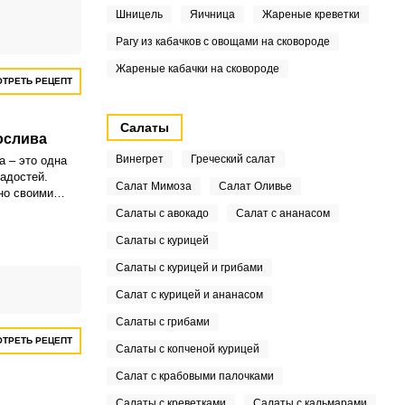
вает.
Шницель
Яичница
Жареные креветки
Рагу из кабачков с овощами на сковороде
Жареные кабачки на сковороде
ТРЕТЬ РЕЦЕПТ
Салаты
ослива
Винегрет
Греческий салат
а – это одна
адостей.
Салат Мимоза
Салат Оливье
но своими
тов,
Салаты с авокадо
Салат с ананасом
обавок.
Салаты с курицей
Салаты с курицей и грибами
Салат с курицей и ананасом
Салаты с грибами
ТРЕТЬ РЕЦЕПТ
Салаты с копченой курицей
Салат с крабовыми палочками
Салаты с креветками
Салаты с кальмарами