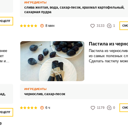
пастила хорошо засты
елия.
ИНГРЕДИЕНТЫ
слива желтая,
вода,
сахар-песок,
крахмал картофельный,
сахарная пудра
РЕЦЕПТ
8 мин
3133
1
СМО
Пастила из черн
внее
Пастила из чернослив
ет
из самых полезных сл
м и
Сделать пастилу мож
ко
руками, без консерван
сы, но
красителей и других д
на
ИНГРЕДИЕНТЫ
рад,
чернослив,
сахар-песок
6 ч
1179
0
СМО
РЕЦЕПТ
е