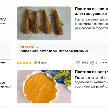
Пастила из слив
электросушилке
еред
Пастилу можно приго
ычно ее
способами и из больш
ами,
разнообразия фруктов
 и
овощей, но особенно 
получается пастила и
электросушилке. Она 
вкусная и ароматная, 
ИНГРЕДИЕНТЫ
готовится и долго хра
слива синяя,
сахар-песок,
масло растительное
9 мин
3081
0
РЕЦЕПТ
СМО
Пастила из желт
Пастила из желтой сл
подобной ей желто-ф
оре –
сорта «Богатырский», 
ический
подобно пастиле из т
цвет получается крас
ь
оранжевым. Желтые 
много натурального пе