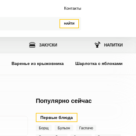
Контакты
НАЙТИ
🍔
🍹
ЗАКУСКИ
НАПИТКИ
ы
Варенье из крыжовника
Шарлотка с яблоками
Популярно сейчас
Первые блюда
Борщ
Бульон
Гаспачо