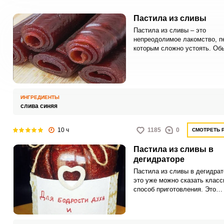
Пастила из сливы
Пастила из сливы – это
непреодолимое лакомство, п
которым сложно устоять. Об
нарезают тоненькими полоск
закручивают в виде рулетика
кладут на тарелку.
ИНГРЕДИЕНТЫ
слива синяя
10 ч
1185
0
СМОТРЕТЬ 
Пастила из сливы в
дегидраторе
Пастила из сливы в дегидрат
это уже можно сказать класс
способ приготовления. Это
устройство позволяет удалят
влагу, при этом сохраняя все
полезные свойства ягод и