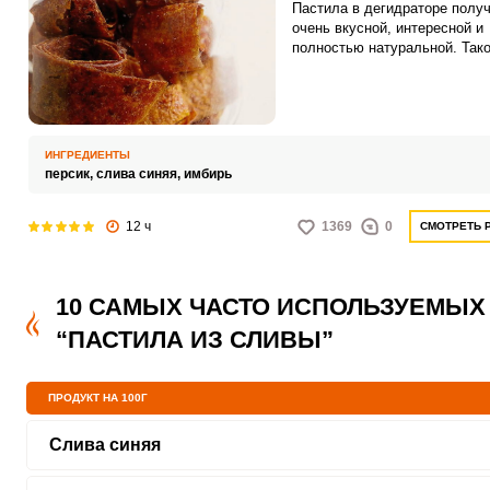
Пастила в дегидраторе полу
очень вкусной, интересной и
полностью натуральной. Так
продукт послужит отличной
альтернативой магазинным
сладостям.
ИНГРЕДИЕНТЫ
персик,
слива синяя,
имбирь
12 ч
1369
0
СМОТРЕТЬ 
10 САМЫХ ЧАСТО ИСПОЛЬЗУЕМЫХ
“ПАСТИЛА ИЗ СЛИВЫ”
ПРОДУКТ НА 100Г
Слива синяя