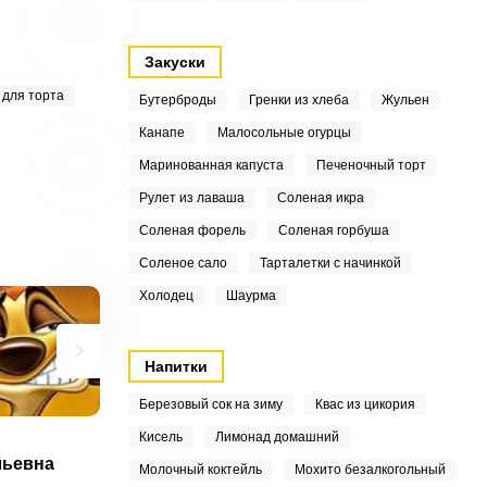
Закуски
 для торта
Бутерброды
Гренки из хлеба
Жульен
Канапе
Малосольные огурцы
Маринованная капуста
Печеночный торт
Рулет из лаваша
Соленая икра
Соленая форель
Соленая горбуша
Соленое сало
Тарталетки с начинкой
Холодец
Шаурма
Напитки
Березовый сок на зиму
Квас из цикория
Кисель
Лимонад домашний
льевна
Молочный коктейль
Мохито безалкогольный