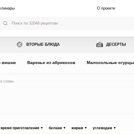
улинары
О проекте
🍲
🍰
ВТОРЫЕ БЛЮДА
ДЕСЕРТЫ
з вишни
Варенье из абрикосов
Малосольные огурц
из сливы
время приготовления
белкам
жирам
углеводам