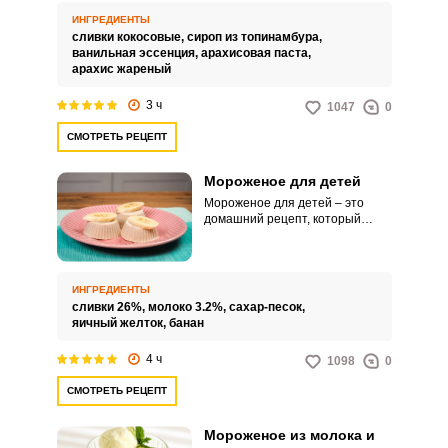
покоряет сердца любителей
ИНГРЕДИЕНТЫ
сладкого по всему миру.
сливки кокосовые,
сироп из топинамбура,
ванильная эссенция,
арахисовая паста,
арахис жареный
3 ч
1047
0
СМОТРЕТЬ РЕЦЕПТ
Мороженое для детей
Мороженое для детей – это
домашний рецепт, который
позволит вам порадовать детей
не только вкусным лакомством,
но и заботой о их здоровье.
Попробуйте приготовить
ИНГРЕДИЕНТЫ
мороженое с бананом сами и
сливки 26%,
молоко 3.2%,
сахар-песок,
убедитесь в его превосходном
яичный желток,
банан
вкусе и полезных свойствах, так
как бананы содержат много
4 ч
1098
0
витаминов и питательных
веществ.
СМОТРЕТЬ РЕЦЕПТ
Мороженое из молока и