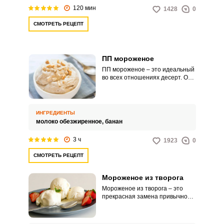
содержащемуся в бананах
120 мин
1428
0
пектину.
СМОТРЕТЬ РЕЦЕПТ
ПП мороженое
ПП мороженое – это идеальный
во всех отношениях десерт. Он
вкусный, натуральный и
полезный.
ИНГРЕДИЕНТЫ
молоко обезжиренное,
банан
3 ч
1923
0
СМОТРЕТЬ РЕЦЕПТ
Мороженое из творога
Мороженое из творога – это
прекрасная замена привычному
сливочному или йогуртовому
домашнему мороженому. И,
несомненно, полезнее и вкуснее