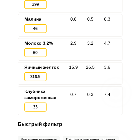
399
Малина
0.8
0.5
8.3
46
Молоко 3.2%
2.9
3.2
4.7
60
Яичный желток
15.9
26.5
3.6
316.5
Клубника
0.7
0.3
7.4
замороженная
33
Быстрый фильтр
Домашнее мороженое
Пастила в домашних условиях