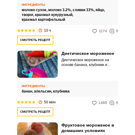
магазинного.
ИНГРЕДИЕНТЫ
молоко сухое,
молоко 3.2%,
сливки 33%,
яйцо,
творог,
крахмал кукурузный,
крахмал картофельный
10 ч
1174
0
СМОТРЕТЬ РЕЦЕПТ
Диетическое мороженое
Диетическое мороженое на
основе банана, клубники и
апельсина – что может быть
еще более охлаждающе и
вкуснее в жаркие дни. Полезное
натуральное мороженое из трех
ИНГРЕДИЕНТЫ
вкусов подойдет для похудения,
банан,
апельсин,
клубника
так как не содержит сахара и
жира, для веганов, но больше
50 мин
1488
0
всего обрадуются дети, увидев и
попробовав яркие
СМОТРЕТЬ РЕЦЕПТ
разноцветные фруктовые
ломтики. Совет по
ингредиентам: Клубнику можно
Фруктовое мороженое в
брать свежую или
домашних условиях
замороженную.Совет по