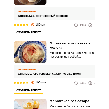
создается быстро и просто.
ИНГРЕДИЕНТЫ
сливки 33%,
протеиновый порошок
180 мин
1964
0
СМОТРЕТЬ РЕЦЕПТ
Мороженое из банана и
молока
Мороженое из банана и молока
представляет собой
потрясающее угощение,
которое готовится максимально
просто. Домашний десерт не
ИНГРЕДИЕНТЫ
отнимет много времени.
банан,
молоко коровье,
сахар-песок,
лимон
195 мин
2310
0
СМОТРЕТЬ РЕЦЕПТ
Мороженое без сахара
Мороженое без сахара – это