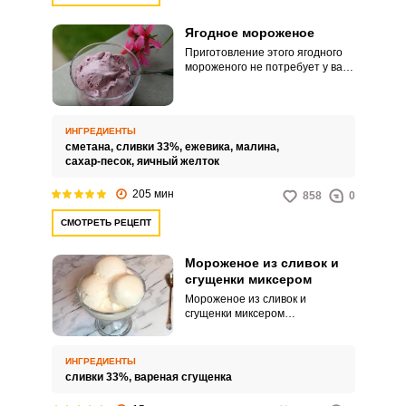
Ягодное мороженое
Приготовление этого ягодного
мороженого не потребует у вас
особых усилий, а необходимые
ингредиенты обычно всегда
находятся в свободном доступе
не только летом, но и зимой.
ИНГРЕДИЕНТЫ
Данный десерт непременно
сметана,
сливки 33%,
ежевика,
малина,
займет почетное место среди
сахар-песок,
яичный желток
угощений для всех членов
вашей семьи и даже
205 мин
858
0
гостей.Совет по
ингредиентам:Также можете
СМОТРЕТЬ РЕЦЕПТ
использовать замороженные
ягоды.
Мороженое из сливок и
сгущенки миксером
Мороженое из сливок и
сгущенки миксером
представляет собой домашнее
мороженое, которое отличается
простотой приготовления и
ИНГРЕДИЕНТЫ
нежным вкусом. Оно требует
сливки 33%,
вареная сгущенка
минимального количества
ингредиентов и времени для