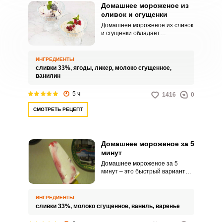
Домашнее мороженое из
сливок и сгущенки
Домашнее мороженое из сливок
и сгущенки обладает
необыкновенным вкусом. Десерт
получается в разы вкуснее
магазинного лакомства.
ИНГРЕДИЕНТЫ
сливки 33%,
ягоды,
ликер,
молоко сгущенное,
ванилин
5 ч
1416
0
СМОТРЕТЬ РЕЦЕПТ
Домашнее мороженое за 5
минут
Домашнее мороженое за 5
минут – это быстрый вариант
приготовления невероятно
вкусного натурального
лакомства. Такое простое
ИНГРЕДИЕНТЫ
мороженое, сделанное своими
сливки 33%,
молоко сгущенное,
ваниль,
варенье
руками, понравится как
взрослым, так и детям.