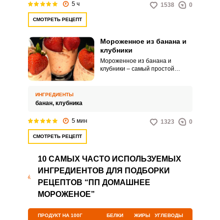
5 ч
1538
0
СМОТРЕТЬ РЕЦЕПТ
Мороженное из банана и
Запомнить меня
клубники
Мороженное из банана и
клубники – самый простой
ВХОД
рецепт в жаркую погоду.
Готовится всего из двух
ЕЩЕ НЕ ЗАРЕГИСТРИРОВАННЫ?
ингредиентов.
ИНГРЕДИЕНТЫ
банан,
клубника
Забыли пароль?
5 мин
1323
0
СМОТРЕТЬ РЕЦЕПТ
10 САМЫХ ЧАСТО ИСПОЛЬЗУЕМЫХ
ИНГРЕДИЕНТОВ ДЛЯ ПОДБОРКИ
РЕЦЕПТОВ “ПП ДОМАШНЕЕ
МОРОЖЕНОЕ”
ПРОДУКТ НА 100Г
БЕЛКИ
ЖИРЫ
УГЛЕВОДЫ