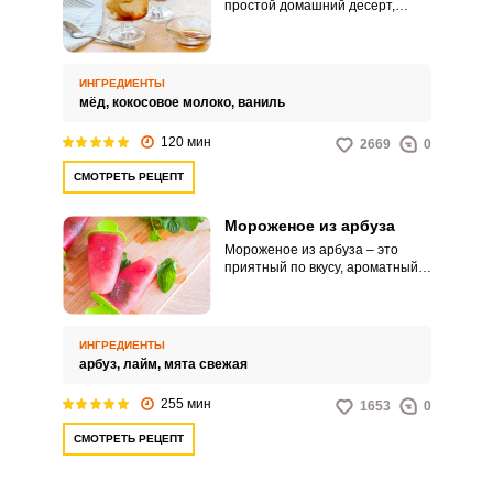
простой домашний десерт,
который готовится из
минимального количества
ингредиентов. Потрясающее
лакомство готовится
ИНГРЕДИЕНТЫ
элементарно.
мёд,
кокосовое молоко,
ваниль
120 мин
2669
0
СМОТРЕТЬ РЕЦЕПТ
Мороженое из арбуза
Мороженое из арбуза – это
приятный по вкусу, ароматный и
освежающий десерт, который
понравится как взрослым, так и
детям. Привлекательный
холодный десерт очень прост в
ИНГРЕДИЕНТЫ
приготовлении.
арбуз,
лайм,
мята свежая
255 мин
1653
0
СМОТРЕТЬ РЕЦЕПТ