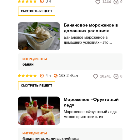
3 ч
1444
0
СМОТРЕТЬ РЕЦЕПТ
Банановое мороженое в
домашних условиях
Банановое мороженое в
домашних условиях - это
просто, вкусно и полезно.
Мороженое готовится из одного
ингредиента ‒ банана.
ИНГРЕДИЕНТЫ
банан
4 ч
163.2 кКал
10241
0
СМОТРЕТЬ РЕЦЕПТ
Мороженое «Фруктовый
лед»
Мороженое «Фруктовый лед»
можно приготовить из
различных ягод и фруктов.
Набор продуктов каждый
выбирает самостоятельно.
ИНГРЕДИЕНТЫ
банан,
киви,
малина,
клубника