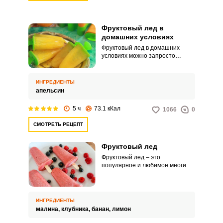
Фруктовый лед в
домашних условиях
Фруктовый лед в домашних
условиях можно запросто
приготовить всего лишь из
одного продукта, и это – сочные
апельсины. Цитрусы отлично
ИНГРЕДИЕНТЫ
поддаются выдавливанию сока,
апельсин
а также обладают достаточной
сладостью, чтобы не разбавлять
5 ч
73.1 кКал
1066
0
натуральный сок сахаром и
ВХОД НА САЙТ
РЕГИСТРАЦИЯ
другими добавками.
СМОТРЕТЬ РЕЦЕПТ
Войдите
Фруктовый лед
с помощью социальных сетей:
Фруктовый лед – это
популярное и любимое многими
мороженое, которое отличается
интересным вкусом и
освежающими свойствами.
или
Привлекательный лед из
ИНГРЕДИЕНТЫ
фруктов несложно приготовить
малина,
клубника,
банан,
лимон
своими руками.