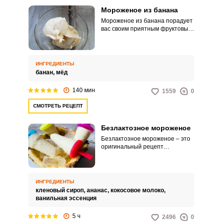
Мороженое из банана
Мороженое из банана порадует
вас своим приятным фруктовым
вкусом, легкостью и
привлекательным видом. К тому
же, такой холодный десерт
порадует своим натуральным
ИНГРЕДИЕНТЫ
составом.
банан,
мёд
140 мин
1559
0
СМОТРЕТЬ РЕЦЕПТ
Безлактозное мороженое
Безлактозное мороженое – это
оригинальный рецепт
домашнего лакомства. В его
составе только растительные
компоненты.
ИНГРЕДИЕНТЫ
кленовый сироп,
ананас,
кокосовое молоко,
ванильная эссенция
5 ч
2496
0