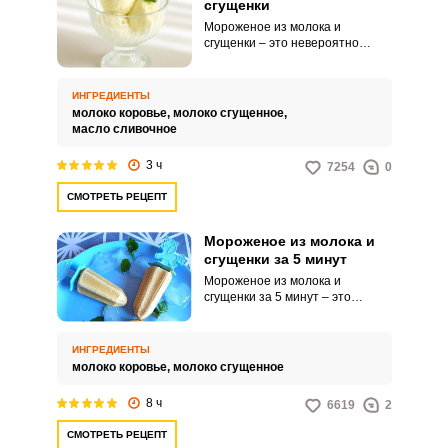
сгущенки
Мороженое из молока и
сгущенки – это невероятно
вкусный и приятный десерт,
который так любят взрослые и
дети. Натуральное лакомство
ИНГРЕДИЕНТЫ
послужит отличной
молоко коровье,
молоко сгущенное,
альтернативой магазинному
масло сливочное
мороженому.
3 ч
7254
0
СМОТРЕТЬ РЕЦЕПТ
Мороженое из молока и
сгущенки за 5 минут
Мороженое из молока и
сгущенки за 5 минут – это
простой кулинарный вариант
для приготовления любимого
многими и популярного
ИНГРЕДИЕНТЫ
лакомства. Такой десерт всего
молоко коровье,
молоко сгущенное
из двух ингредиентов получится
невероятно вкусным и нежным.
8 ч
6619
2
СМОТРЕТЬ РЕЦЕПТ