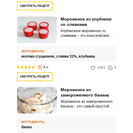
СМОТРЕТЬ РЕЦЕПТ
Мороженое из клубники
со сливками
Клубничное мороженое со
сливками – это классическое
сочетание, которое часто
используется в кондитерском
деле. Домашний рецепт должен
ИНГРЕДИЕНТЫ
быть быстрым, легким в
молоко сгущенное,
сливки 33%,
клубника
реализации и из доступных
продуктов.
4 ч
1001
0
СМОТРЕТЬ РЕЦЕПТ
Мороженое из
замороженного банана
Мороженое из замороженного
банана – это самый простой
рецепт холодного десерта,
который только можно найти в
интернете. Мороженое
ИНГРЕДИЕНТЫ
получается густым и
банан
однородным благодаря