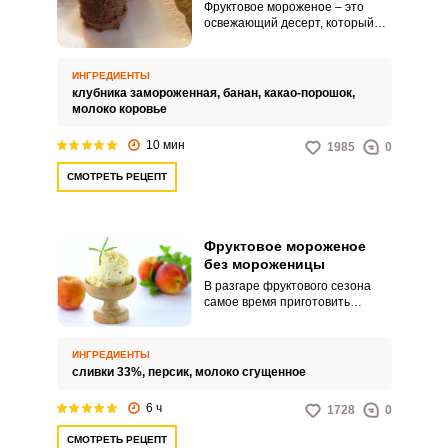
процессу приготовления:Можно
Фруктовое мороженое – это
замораживать отдельно по
освежающий десерт, который
видам фруктов, главное, чтобы
подарит вам настоящее
вам нравилось сочетание.
удовольствие своим ярким
вкусом и ароматом. Рецепт этого
ИНГРЕДИЕНТЫ
мороженого предполагает
клубника замороженная,
банан,
какао-порошок,
использование свежих фруктов,
молоко коровье
что делает его особенно
полезным и витаминным.
10 мин
1985
0
СМОТРЕТЬ РЕЦЕПТ
Фруктовое мороженое
без мороженицы
В разгаре фруктового сезона
самое время приготовить
фруктовое мороженое без
мороженицы. Даже без
специальных приспособлений
ИНГРЕДИЕНТЫ
оно готовится очень быстро и
сливки 33%,
персик,
молоко сгущенное
просто, не требует каких-то
особых усилий.
6 ч
1728
0
СМОТРЕТЬ РЕЦЕПТ