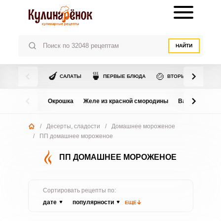
НАЙТИ
🍆
🍵
🍲
САЛАТЫ
ПЕРВЫЕ БЛЮДА
ВТОРЫЕ БЛЮДА
Окрошка
Желе из красной смородины
Варенье из в
/
Десерты, сладости
/
Домашнее мороженое
/
ПП домашнее мороженое
ПП ДОМАШНЕЕ МОРОЖЕНОЕ
Сортировать рецепты по:
дате
популярности
ЕЩЕ