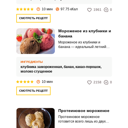
10 мин
97.75 кКал
1961
0
СМОТРЕТЬ РЕЦЕПТ
Мороженое из клубники и
банана
Мороженое из клубники и
банана — идеальный летний
десерт, сочетающий яркий
ягодный аромат с кремовой
сладостью банана. Текстура
ИНГРЕДИЕНТЫ
получается воздушной, с лёгкой
клубника замороженная,
банан,
какао-порошок,
кислинкой и нежным вкусом.
молоко сгущенное
10 мин
2158
0
СМОТРЕТЬ РЕЦЕПТ
Протеиновое мороженое
Протеиновое мороженое
готовится всего лишь из двух
компонентов. Домашний десерт