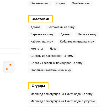
Овсяный квас
Смузи
Хлебный квас
.5
Заготовки
2
Аджика
Баклажаны на зиму
Варенье на зиму
Джемы
Желе на зиму
4
Кабачки на зиму
Кабачковая икра на зиму
8
Компоты
Лечо
Салаты из баклажанов на зиму
Салат из зеленых помидоров на зиму
7
Жареные баклажаны на зиму
1
Огурцы
2
Маринад для огурцов на 1 литр воды на зиму
9
Маринад для огурцов на 1 литр воды с уксусом