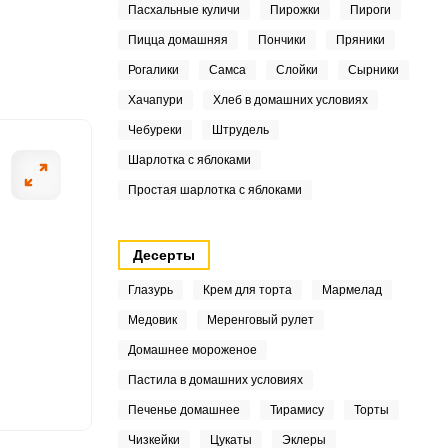
Пасхальные куличи
Пирожки
Пироги
2
Пицца домашняя
Пончики
Пряники
9
Рогалики
Самса
Слойки
Сырники
ШАГ
2 ИЗ 14
Хачапури
Хлеб в домашних условиях
2
Чебуреки
Штрудель
2
Шарлотка с яблоками
Простая шарлотка с яблоками
6
8
Десерты
3
Глазурь
Крем для торта
Мармелад
7
Медовик
Меренговый рулет
Домашнее мороженое
9
Пастила в домашних условиях
6
Печенье домашнее
Тирамису
Торты
Чизкейки
Цукаты
Эклеры