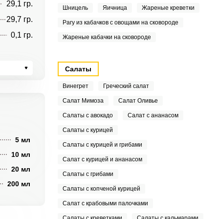
29,1 гр.
Шницель
Яичница
Жареные креветки
29,7 гр.
Рагу из кабачков с овощами на сковороде
0,1 гр.
Жареные кабачки на сковороде
Салаты
Винегрет
Греческий салат
Салат Мимоза
Салат Оливье
Салаты с авокадо
Салат с ананасом
Салаты с курицей
5 мл
Салаты с курицей и грибами
10 мл
Салат с курицей и ананасом
20 мл
Салаты с грибами
200 мл
Салаты с копченой курицей
Салат с крабовыми палочками
Салаты с креветками
Салаты с кальмарами