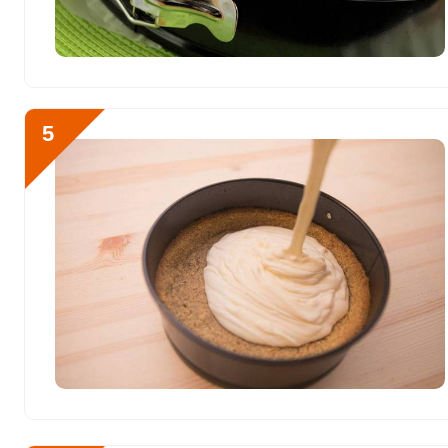
Бор
0
Ванадий
0
Молибден
31 мкг
5