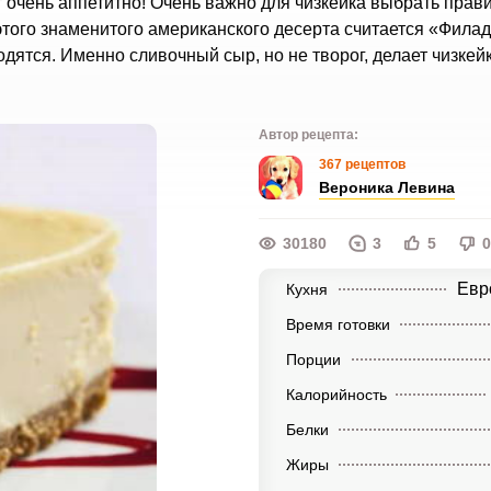
 очень аппетитно! Очень важно для чизкейка выбрать прав
этого знаменитого американского десерта считается «Фила
дятся. Именно сливочный сыр, но не творог, делает чизкей
Автор рецепта:
367 рецептов
Вероника Левина
30180
3
5
0
Евр
Кухня
Время готовки
Порции
Калорийность
Белки
Жиры