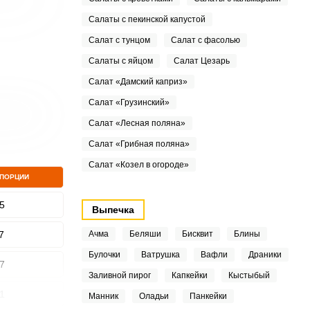
Салаты с пекинской капустой
Салат с тунцом
Салат с фасолью
Салаты с яйцом
Салат Цезарь
Салат «Дамский каприз»
Салат «Грузинский»
Салат «Лесная поляна»
Салат «Грибная поляна»
Салат «Козел в огороде»
 ПОРЦИИ
5
Выпечка
7
Ачма
Беляши
Бисквит
Блины
Булочки
Ватрушка
Вафли
Драники
7
Заливной пирог
Капкейки
Кыстыбый
1
Манник
Оладьи
Панкейки