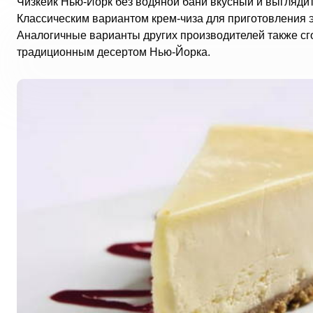
Чизкейк Нью-Йорк без водяной бани вкусный и выглядит
Классическим вариантом крем-чиза для приготовления 
Аналогичные варианты других производителей также сго
традиционным десертом Нью-Йорка.