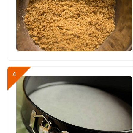
Кобальт
61.5 мкг
Литий
0
Марганец
1 мкг
Медь
1102 мкг
Никель
21 мкг
Рубидий
0
4
Селен
187 мкг
Фтор
2190.9 мкг
Хром
171.6 мкг
Цинк
32.4 мг