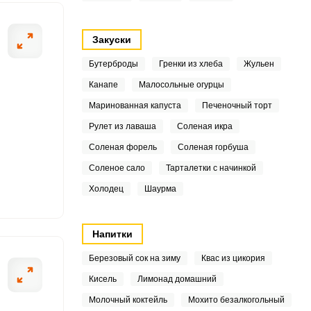
0
7
Закуски
Бутерброды
Гренки из хлеба
Жульен
Канапе
Малосольные огурцы
2
ОТПРАВИТЬ СООБЩЕНИЕ
Маринованная капуста
Печеночный торт
6
Рулет из лаваша
Соленая икра
Соленая форель
Соленая горбуша
2
Соленое сало
Тарталетки с начинкой
 чизкейка важно
Печенье освобо
.7
Холодец
Шаурма
 сливочный сыр, чтобы
измельчаем до с
4
Напитки
3
Березовый сок на зиму
Квас из цикория
9
Кисель
Лимонад домашний
7
Молочный коктейль
Мохито безалкогольный