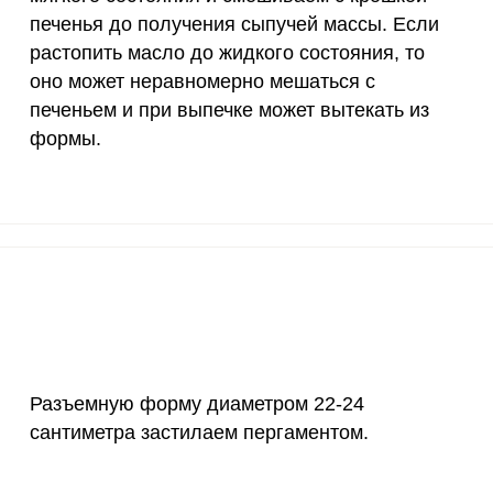
печенья до получения сыпучей массы. Если
10 мкг
45.4
102
растопить масло до жидкого состояния, то
70 мкг
0
0
оно может неравномерно мешаться с
печеньем и при выпечке может вытекать из
2 мкг
3.6
8.
формы.
1000 мкг
8.1
18.
200 мкг
0.8
1.
200 мкг
0
0
55 мкг
25.1
56.
4000 мкг
4
9.
Разъемную форму диаметром 22-24
50 мкг
25.3
57.
сантиметра застилаем пергаментом.
12 мг
19.9
44.