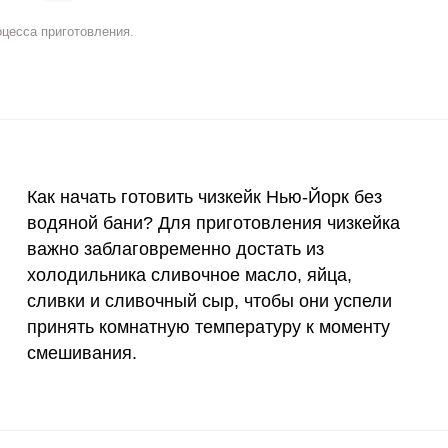
5 мг
7.6
17.
оцесса приготовления.
2 мг
7
15.
400 мкг
4.5
10.
3 мкг
23
5
90 мкг
0.7
1.
Как начать готовить чизкейк Нью-Йорк без
водяной бани? Для приготовления чизкейка
ВХОД НА САЙТ
РЕГИСТРАЦИЯ
10 мкг
7
15.
важно заблаговременно достать из
е
холодильника сливочное масло, яйца,
15 мг
38.6
87.
Войдите
сливки и сливочный сыр, чтобы они успели
с помощью социальных сетей:
50 мг
14.5
32.
принять комнатную температуру к моменту
смешивания.
120 мкг
2.2
4.
или
20 мг
23.7
53.