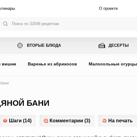
улинары
О проекте
🍲
🍰
ВТОРЫЕ БЛЮДА
ДЕСЕРТЫ
з вишни
Варенье из абрикосов
Малосольные огурц
 бани
ДЯНОЙ БАНИ
Шаги (14)
Комментарии (3)
На печать