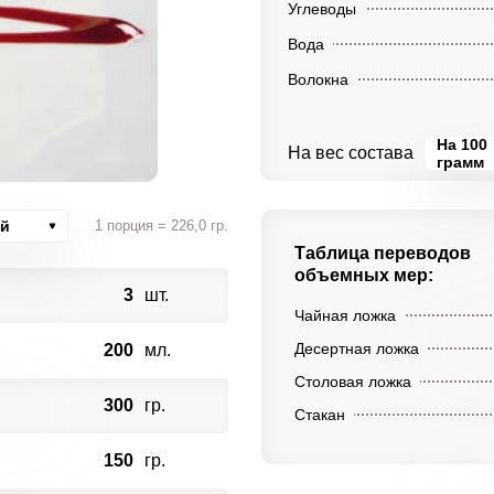
Углеводы
Вода
Волокна
На 100
На вес состава
грамм
ий
1 порция = 226,0 гр.
Таблица переводов
объемных мер:
3
шт.
Чайная ложка
Десертная ложка
200
мл.
Столовая ложка
300
гр.
Стакан
150
гр.