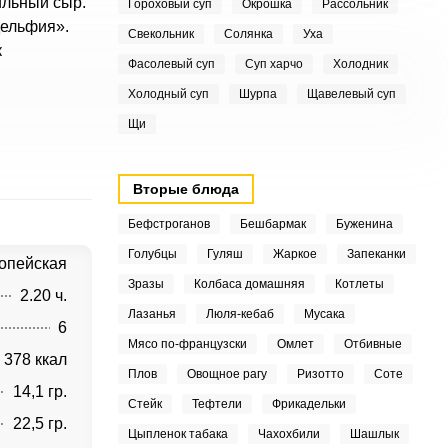
ильный сыр.
Гороховый суп
Окрошка
Рассольник
дельфия».
Свекольник
Солянка
Уха
к
Фасолевый суп
Суп харчо
Холодник
Холодный суп
Шурпа
Щавелевый суп
Щи
Вторые блюда
Бефстроганов
Бешбармак
Буженина
Голубцы
Гуляш
Жаркое
Запеканки
опейская
Зразы
Колбаса домашняя
Котлеты
2.20 ч.
Лазанья
Люля-кебаб
Мусака
6
Мясо по-французски
Омлет
Отбивные
378 ккал
Плов
Овощное рагу
Ризотто
Соте
14,1 гр.
Стейк
Тефтели
Фрикадельки
22,5 гр.
Цыпленок табака
Чахохбили
Шашлык