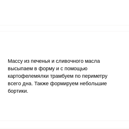
1200 мкг
0
0
20 мкг
0
0
70 мкг
3.3
7.
Массу из печенья и сливочного масла
высыпаем в форму и с помощью
картофелемялки трамбуем по периметру
всего дна. Также формируем небольшие
бортики.