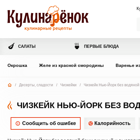
К
🍆
🍵
САЛАТЫ
ПЕРВЫЕ БЛЮДА
Окрошка
Желе из красной смородины
Варенье и
/
Десерты, сладости
/
Чизкейки
/
Чизкейк Нью-Йорк без водяной
ЧИЗКЕЙК НЬЮ-ЙОРК БЕЗ ВО
Сообщить об ошибке
Калорийность