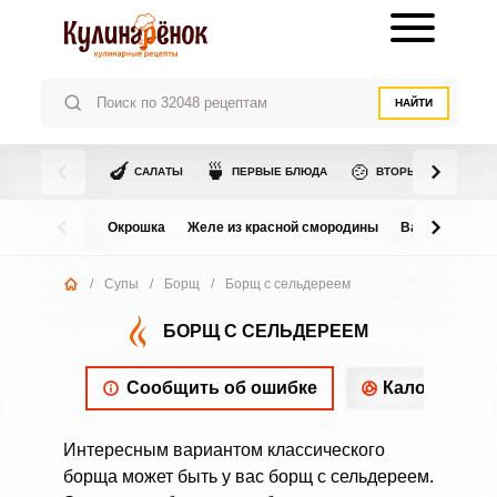
НАЙТИ
🍆
🍵
🍲
САЛАТЫ
ПЕРВЫЕ БЛЮДА
ВТОРЫЕ БЛЮДА
Окрошка
Желе из красной смородины
Варенье из в
/
Супы
/
Борщ
/
Борщ с сельдереем
БОРЩ С СЕЛЬДЕРЕЕМ
Сообщить об ошибке
Калорийнос
Интересным вариантом классического
борща может быть у вас борщ с сельдереем.