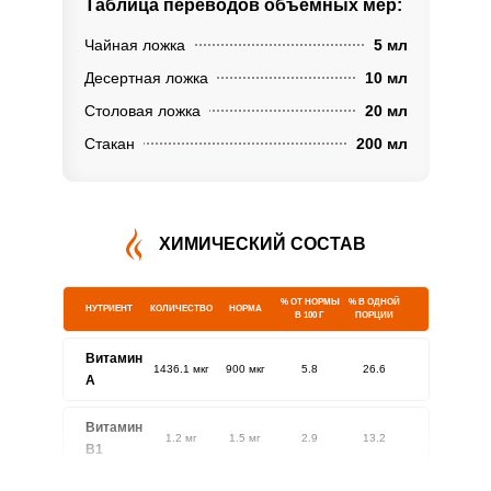
Таблица переводов
объемных мер:
Чайная ложка
5 мл
Десертная ложка
10 мл
Столовая ложка
20 мл
Стакан
200 мл
ХИМИЧЕСКИЙ СОСТАВ
% ОТ НОРМЫ
% В ОДНОЙ
НУТРИЕНТ
КОЛИЧЕСТВО
НОРМА
В 100 Г
ПОРЦИИ
Витамин
1436.1 мкг
900 мкг
5.8
26.6
A
Витамин
1.2 мг
1.5 мг
2.9
13.2
В1