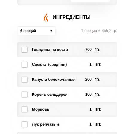
ИНГРЕДИЕНТЫ
1 порция = 455,2 гр.
6 порций
гр.
Говядина на кости
700
шт.
Свекла (средняя)
1
гр.
Капуста белокочанная
200
гр.
Корень сельдерея
100
шт.
Морковь
1
шт.
Лук репчатый
1