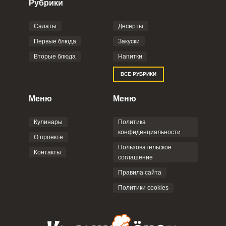
Рубрики
Салаты
Десерты
Фото до 4 шт, до 5 mb
ПРИКРЕПИТЬ
Первые блюда
Закуски
Вторые блюда
Напитки
Отправляя эту форму, вы соглашаетесь с
ВСЕ РУБРИКИ
Правилами сайта
,
Политикой
конфиденциальности
,
Политикой обработки
персональных данных
и
Пользовательским
Меню
Меню
соглашением
.
Кулинары
Политика
конфиденциальности
О проекте
Пользовательское
Контакты
соглашение
ОТПРАВИТЬ КОММЕНТАРИЙ
Правила сайта
Политики cookies