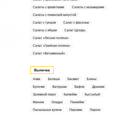
Салаты с креветками
Салаты с кальмарами
Салаты с пекинской капустой
Салат с тунцом
Салат с фасолью
Салаты с яйцом
Салат Цезарь
Салат «Лесная поляна»
Салат «Грибная поляна»
Салат «Витаминный»
Выпечка
Ачма
Беляши
Бисквит
Блины
Булочки
Ватрушка
Вафли
Драники
Заливной пирог
Капкейки
Кыстыбый
Манник
Оладьи
Панкейки
Пасхальные куличи
Пирожки
Пироги