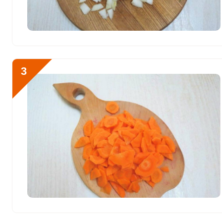
Фосфор
2191.8 мг
Хлор
335.3 мг
Алюминий
4526.1 мкг
3
Железо
16.1 мг
Йод
28.9 мкг
Кобальт
26.8 мкг
Литий
389.2 мкг
Марганец
1.6 мкг
Медь
1363.9 мкг
Никель
29.2 мкг