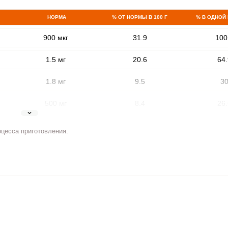
НОРМА
% ОТ НОРМЫ В 100 Г
% В ОДНОЙ
900 мкг
31.9
100
1.5 мг
20.6
64.
1.8 мг
9.5
3
500 мг
8.4
26.
ВХОД НА САЙТ
РЕГИСТРАЦИЯ
5 мг
14.3
4
оцесса приготовления.
е
Войдите
2 мг
16.8
5
с помощью социальных сетей:
400 мкг
1
3.
3 мкг
11.8
37.
или
90 мкг
7.9
2