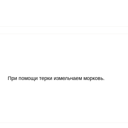
800 мг
17.4
54.
2300 мг
0.9
2.
30 мкг
957.1
301
18 мг
5.7
17.
150 мкг
1.2
3.
10 мкг
17
53.
При помощи терки измельчаем морковь.
70 мкг
35.3
111
2 мкг
5.2
16.
1000 мкг
8.7
27.
200 мкг
0.9
2.