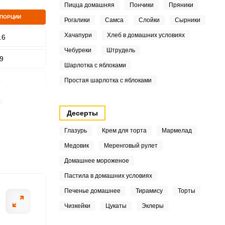
Пицца домашняя
Пончики
Пряники
 ПОРЦИИ
Рогалики
Самса
Слойки
Сырники
Хачапури
Хлеб в домашних условиях
.6
Чебуреки
Штрудель
ШАГ
9
2 ИЗ 9
Шарлотка с яблоками
0
Простая шарлотка с яблоками
6
Десерты
5
Глазурь
Крем для торта
Мармелад
3
Медовик
Меренговый рулет
Домашнее мороженое
2
Пастила в домашних условиях
3
Печенье домашнее
Тирамису
Торты
Чизкейки
Цукаты
Эклеры
5