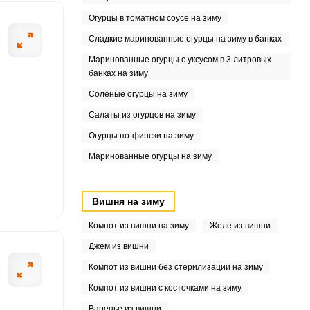
.6
Огурцы в томатном соусе на зиму
Сладкие маринованные огурцы на зиму в банках
.6
Маринованные огурцы с уксусом в 3 литровых
9
банках на зиму
Соленые огурцы на зиму
8
Салаты из огурцов на зиму
4
Огурцы по-фински на зиму
Маринованные огурцы на зиму
9
.3
Вишня на зиму
4
Компот из вишни на зиму
Желе из вишни
Джем из вишни
Компот из вишни без стерилизации на зиму
Компот из вишни с косточками на зиму
Варенье из вишни