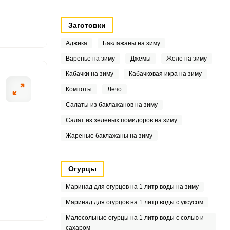
8
Заготовки
9
Аджика
Баклажаны на зиму
Варенье на зиму
Джемы
Желе на зиму
7.4
Кабачки на зиму
Кабачковая икра на зиму
9
Компоты
Лечо
Салаты из баклажанов на зиму
8
Салат из зеленых помидоров на зиму
5
Жареные баклажаны на зиму
.2
Огурцы
4
Маринад для огурцов на 1 литр воды на зиму
3
Маринад для огурцов на 1 литр воды с уксусом
9
Малосольные огурцы на 1 литр воды с солью и
сахаром