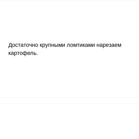
200 мкг
79.8
251
55 мкг
33.2
104
4000 мкг
0.3
0.
Достаточно крупными ломтиками нарезаем
50 мкг
6.6
20.
картофель.
12 мг
9.6
30.
1200 мкг
3.8
11.
20 мкг
258.3
814
70 мкг
4.9
15.