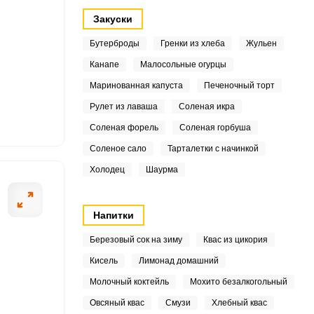
7
Закуски
9
Бутерброды
Гренки из хлеба
Жульен
Канапе
Малосольные огурцы
0.4
Маринованная капуста
Печеночный торт
8
ОТПРАВИТЬ СООБЩЕНИЕ
Рулет из лаваша
Соленая икра
Соленая форель
Соленая горбуша
3
Соленое сало
Тарталетки с начинкой
2
Холодец
Шаурма
4
ы.
Головку лука на
Напитки
.3
Березовый сок на зиму
Квас из цикория
1
Кисель
Лимонад домашний
9
Молочный коктейль
Мохито безалкогольный
Овсяный квас
Смузи
Хлебный квас
6