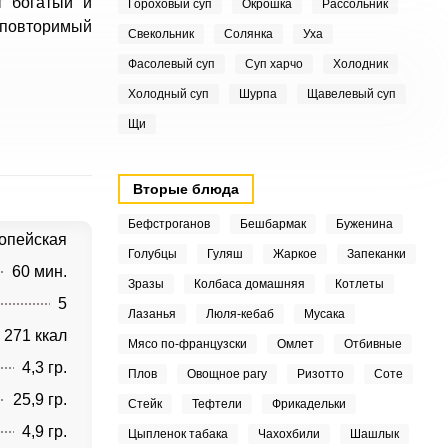
т богатый и
Гороховый суп
Окрошка
Рассольник
еповторимый
Свекольник
Солянка
Уха
Фасолевый суп
Суп харчо
Холодник
Холодный суп
Шурпа
Щавелевый суп
Щи
Вторые блюда
Бефстроганов
Бешбармак
Буженина
опейская
Голубцы
Гуляш
Жаркое
Запеканки
60 мин.
Зразы
Колбаса домашняя
Котлеты
5
Лазанья
Люля-кебаб
Мусака
271 ккал
Мясо по-французски
Омлет
Отбивные
4,3 гр.
Плов
Овощное рагу
Ризотто
Соте
25,9 гр.
Стейк
Тефтели
Фрикадельки
4,9 гр.
Цыпленок табака
Чахохбили
Шашлык