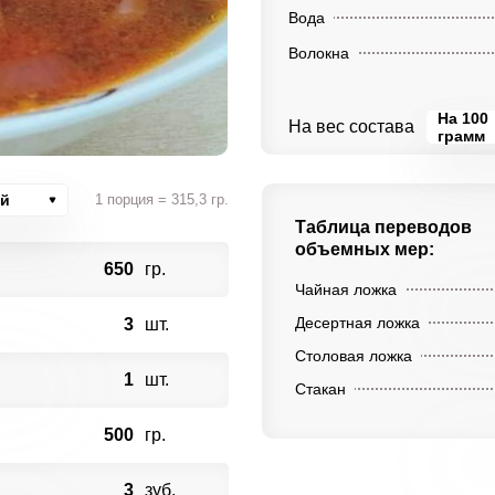
Вода
Волокна
На 100
На вес состава
грамм
ий
1 порция = 315,3 гр.
Таблица переводов
объемных мер:
650
гр.
Чайная ложка
Десертная ложка
3
шт.
Столовая ложка
1
шт.
Стакан
500
гр.
3
зуб.