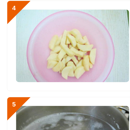
Рубидий
2516.5 мкг
4
Селен
287.6 мкг
Фтор
188.5 мкг
Хром
52.1 мкг
Цинк
18.2 мг
Бор
715 мкг
Ванадий
814.3 мкг
Молибден
54 мкг
5