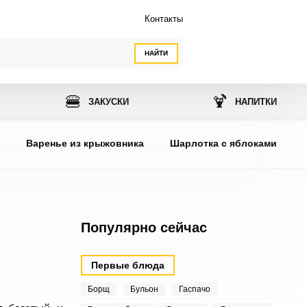
Контакты
НАЙТИ
🍔
🍹
ЗАКУСКИ
НАПИТКИ
ы
Варенье из крыжовника
Шарлотка с яблоками
Популярно сейчас
Первые блюда
Борщ
Бульон
Гаспачо