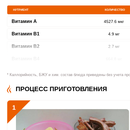
НУТРИЕНТ
КОЛИЧЕСТВО
Витамин A
4527.6 мкг
ШАГ
Витамин В1
4.9 мг
1 ИЗ 9
Витамин В2
2.7 мг
Витамин В4
664.8 мг
Витамин В5
11.3 мг
* Каллорийность, БЖУ и хим. состав блюда приведены без учета пр
Сообщить об ошибк
Витамин В6
5.3 мг
ПРОЦЕСС ПРИГОТОВЛЕНИЯ
Витамин В9
64.1 мкг
1
Витамин В12
5.6 мкг
Витамин С
112.7 мкг