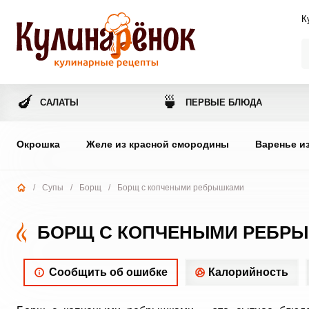
К
🍆
🍵
САЛАТЫ
ПЕРВЫЕ БЛЮДА
Окрошка
Желе из красной смородины
Варенье и
/
Супы
/
Борщ
/
Борщ с копчеными ребрышками
БОРЩ С КОПЧЕНЫМИ РЕБР
Сообщить об ошибке
Калорийность