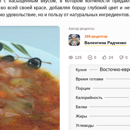
 с насыщенным вкусом, в котором копчености придаю
во всей своей красе, добавляя борщу глубокий цвет и н
ко удовольствие, но и пользу от натуральных ингредиентов.
Автор рецепта:
399 рецептов
Валентина Радченко
125
0
24
0
Восточно-евр
Кухня
Время готовки
Порции
Калорийность
Белки
Жиры
Углеводы