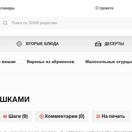
улинары
О проекте
🍲
🍰
ВТОРЫЕ БЛЮДА
ДЕСЕРТЫ
з вишни
Варенье из абрикосов
Малосольные огурц
ЫШКАМИ
Шаги (9)
Комментарии (0)
На печать