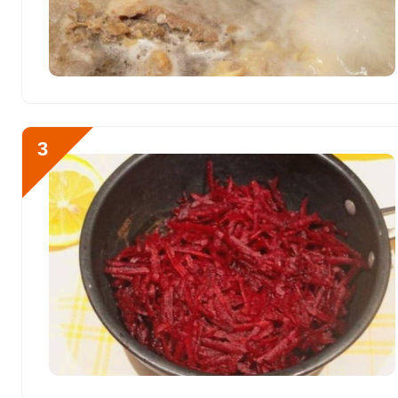
Сера
913 мг
Фосфор
974.2 мг
Хлор
27097.6 мг
Алюминий
2360.7 мкг
3
Железо
15.4 мг
Йод
17.3 мкг
Кобальт
23 мкг
Литий
177 мкг
Марганец
1.7 мкг
Медь
1257.5 мкг