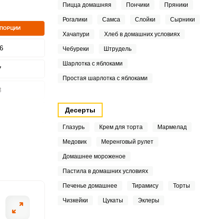
Пицца домашняя
Пончики
Пряники
Рогалики
Самса
Слойки
Сырники
 ПОРЦИИ
Хачапури
Хлеб в домашних условиях
6
Чебуреки
Штрудель
ШАГ
2 ИЗ 9
Шарлотка с яблоками
7
Простая шарлотка с яблоками
3
Десерты
Глазурь
Крем для торта
Мармелад
6
Медовик
Меренговый рулет
6
Домашнее мороженое
Пастила в домашних условиях
5
Печенье домашнее
Тирамису
Торты
2
Чизкейки
Цукаты
Эклеры
1