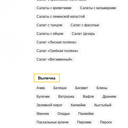
Салаты с креветками
Салаты с кальмарами
Салаты с пекинской капустой
Салат с тунцом
Салат с фасолью
Салаты с яйцом
Салат Цезарь
Салат «Лесная поляна»
Салат «Грибная поляна»
Салат «Витаминный»
Выпечка
Ачма
Беляши
Бисквит
Блины
Булочки
Ватрушка
Вафли
Драники
Заливной пирог
Капкейки
Кыстыбый
Манник
Оладьи
Панкейки
Пасхальные куличи
Пирожки
Пироги