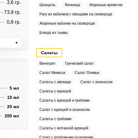
3,6 гр.
Шницель
Яичница
Жареные креветки
73,9 гр.
Рагу из кабачков с овощами на сковороде
0,8 гр.
Жареные кабачки на сковороде
Блюда из тыквы
Салаты
Винегрет
Греческий салат
Салат Мимоза
Салат Оливье
Салаты с авокадо
Салат с ананасом
5 мл
Салаты с курицей
10 мл
Салаты с курицей и грибами
20 мл
Салат с курицей и ананасом
200 мл
Салаты с грибами
Салаты с копченой курицей
Салат с крабовыми палочками