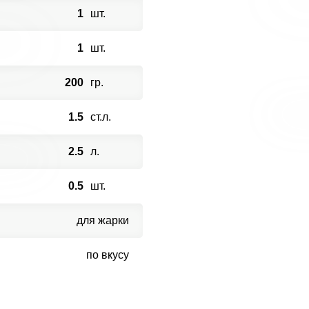
1
шт.
1
шт.
200
гр.
1.5
ст.л.
2.5
л.
0.5
шт.
для жарки
по вкусу