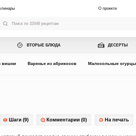
улинары
О проекте
🍲
🍰
ВТОРЫЕ БЛЮДА
ДЕСЕРТЫ
з вишни
Варенье из абрикосов
Малосольные огурц
Шаги (9)
Комментарии (0)
На печать