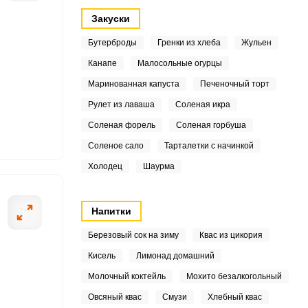
Закуски
Бутерброды
Гренки из хлеба
Жульен
5
Канапе
Малосольные огурцы
3
Маринованная капуста
Печеночный торт
ОТПРАВИТЬ СООБЩЕНИЕ
Рулет из лаваша
Соленая икра
6
Соленая форель
Соленая горбуша
9
Соленое сало
Тарталетки с начинкой
Холодец
Шаурма
7
Мясо заливаем в
7
Напитки
1
Березовый сок на зиму
Квас из цикория
Кисель
Лимонад домашний
4
Молочный коктейль
Мохито безалкогольный
.6
Овсяный квас
Смузи
Хлебный квас