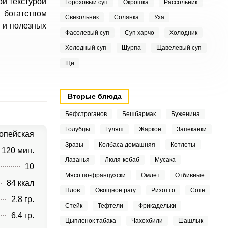
ой текстурой
Гороховый суп
Окрошка
Рассольник
 богатством
Свекольник
Солянка
Уха
и и полезных
Фасолевый суп
Суп харчо
Холодник
Холодный суп
Шурпа
Щавелевый суп
Щи
Вторые блюда
Бефстроганов
Бешбармак
Буженина
Голубцы
Гуляш
Жаркое
Запеканки
опейская
Зразы
Колбаса домашняя
Котлеты
120 мин.
Лазанья
Люля-кебаб
Мусака
10
Мясо по-французски
Омлет
Отбивные
84 ккал
Плов
Овощное рагу
Ризотто
Соте
2,8 гр.
Стейк
Тефтели
Фрикадельки
6,4 гр.
Цыпленок табака
Чахохбили
Шашлык