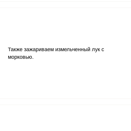
200 мкг
0.3
0.
200 мкг
27.4
69.
55 мкг
5.6
14.
4000 мкг
1.1
2.
Также зажариваем измельченный лук с
50 мкг
1.9
4.
морковью.
12 мг
4.3
10.
1200 мкг
2.3
5.
20 мкг
73
185
70 мкг
5.7
14.