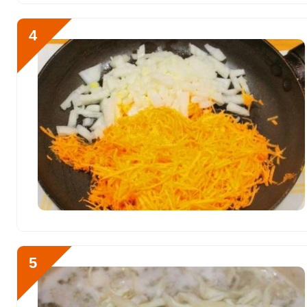
Никель
17 мкг
Рубидий
1395.2 мкг
4
Селен
78.9 мкг
Фтор
1138.4 мкг
Хром
23.7 мкг
Цинк
13.1 мг
Бор
707.5 мкг
Ванадий
371.5 мкг
Молибден
101.1 мкг
5