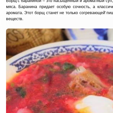
Борщ с бараниной – это насыщенный и ароматный суп, 
мяса. Баранина придает особую сочность, а класси
аромата. Этот борщ станет не только согревающей̆ пи
веществ.