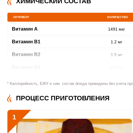
ХИМИЧЕСКИЙ СОСТАВ
НУТРИЕНТ
КОЛИЧЕСТВО
Витамин A
1491 мкг
ШАГ
1 ИЗ 9
Витамин В1
1.2 мг
Витамин В2
1.5 мг
Витамин В4
49.7 мг
Витамин В5
3.8 мг
Сообщить об ошибк
* Каллорийность, БЖУ и хим. состав блюда приведены без учета пр
Витамин В6
1.9 мг
ПРОЦЕСС ПРИГОТОВЛЕНИЯ
Витамин В9
380.2 мкг
1
Витамин В12
8.2 мкг
Витамин С
90.5 мкг