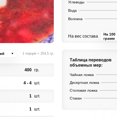
Углеводы
Вода
Волокна
На 100
На вес состава
грамм
ций
1 порция = 254,5 гр.
Таблица переводов
объемных мер:
400
гр.
Чайная ложка
Десертная ложка
4 - 4
шт.
Столовая ложка
1
шт.
Стакан
1
шт.