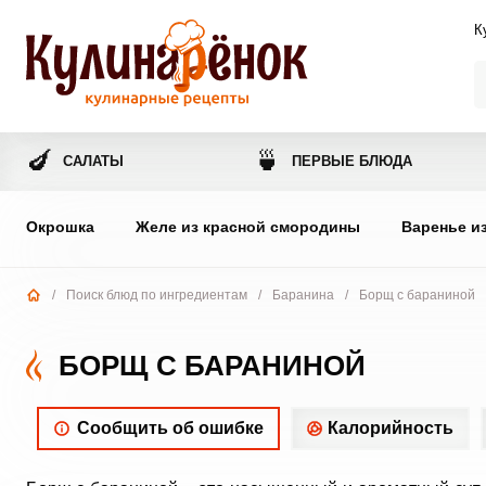
К
🍆
🍵
САЛАТЫ
ПЕРВЫЕ БЛЮДА
Окрошка
Желе из красной смородины
Варенье и
/
Поиск блюд по ингредиентам
/
Баранина
/
Борщ с бараниной
БОРЩ С БАРАНИНОЙ
Сообщить об ошибке
Калорийность