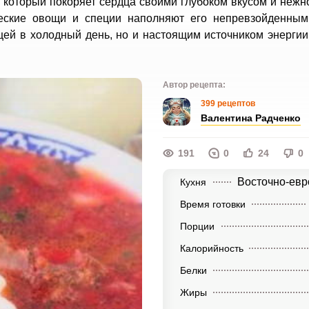
который покоряет сердца своими глубоком вкусом и нежн
ческие овощи и специи наполняют его непревзойденным
щей в холодный день, но и настоящим источником энерги
Автор рецепта:
399 рецептов
Валентина Радченко
191
0
24
0
Восточно-евр
Кухня
Время готовки
Порции
Калорийность
Белки
Жиры