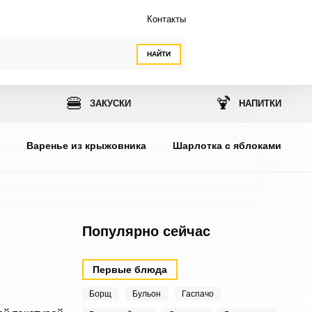
Контакты
НАЙТИ
🍔
🍹
ЗАКУСКИ
НАПИТКИ
ы
Варенье из крыжовника
Шарлотка с яблоками
Популярно сейчас
Первые блюда
Борщ
Бульон
Гаспачо