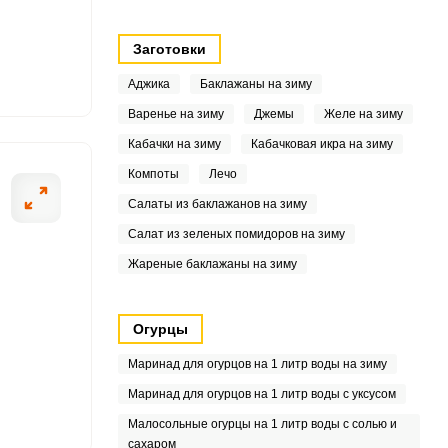
3
Заготовки
2
Аджика
Баклажаны на зиму
.8
Варенье на зиму
Джемы
Желе на зиму
Кабачки на зиму
Кабачковая икра на зиму
.9
Компоты
Лечо
5
Салаты из баклажанов на зиму
2
Салат из зеленых помидоров на зиму
Жареные баклажаны на зиму
3
3
Огурцы
6
Маринад для огурцов на 1 литр воды на зиму
Маринад для огурцов на 1 литр воды с уксусом
6
Малосольные огурцы на 1 литр воды с солью и
сахаром