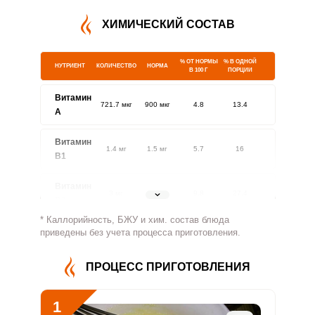
ХИМИЧЕСКИЙ СОСТАВ
% ОТ НОРМЫ
% В ОДНОЙ
НУТРИЕНТ
КОЛИЧЕСТВО
НОРМА
В 100 Г
ПОРЦИИ
Витамин
721.7 мкг
900 мкг
4.8
13.4
A
Витамин
1.4 мг
1.5 мг
5.7
16
В1
Витамин
3 мг
1.8 мг
9.8
27.4
В2
* Каллорийность, БЖУ и хим. состав блюда
Витамин
приведены без учета процесса приготовления.
858.5 мг
500 мг
10.2
28.6
В4
ПРОЦЕСС ПРИГОТОВЛЕНИЯ
Витамин
7 мг
5 мг
8.3
23.2
В5
1