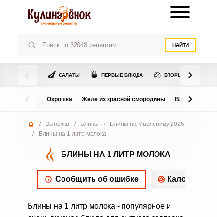
НАЙТИ
🍆
🍵
🍲
САЛАТЫ
ПЕРВЫЕ БЛЮДА
ВТОРЫЕ БЛЮДА
Окрошка
Желе из красной смородины
Варенье из в
/
Выпечка
/
Блины
/
Блины на Масленицу 2025
/
Блины на 1 литр молока
БЛИНЫ НА 1 ЛИТР МОЛОКА
Сообщить об ошибке
Калорийнос
Блины на 1 литр молока - популярное и