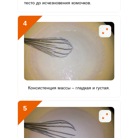
Алюминий
500 мкг
30 мкг
99.2
277.8
тесто до исчезновения комочков.
Железо
11.3 мг
18 мг
3.7
10.4
4
Йод
129 мкг
150 мкг
5.1
14.3
Кобальт
31.7 мкг
10 мкг
18.8
52.8
Литий
0
70 мкг
0
0
Марганец
2.4 мкг
2 мкг
7.1
19.8
Медь
660.5 мкг
1000 мкг
3.9
11
Консистенция массы – гладкая и густая.
Никель
8.8 мкг
200 мкг
0.3
0.7
Рубидий
5
0
200 мкг
0
0
Селен
111.7 мкг
55 мкг
12.1
33.8
Фтор
378.9 мкг
4000 мкг
0.6
1.6