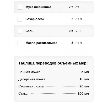
ст.
Мука пшеничная
2.5
ст.л.
Сахар-песок
2
ч.л.
Соль
0.5
ст.л.
Масло растительное
3
Таблица переводов
объемных мер:
Чайная ложка
5 мл
Десертная ложка
10 мл
Столовая ложка
20 мл
Стакан
200 мл