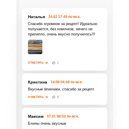
Наталья
24.02 17:49 по мск.
Спасибо огромное за рецепт! Идеально
получается, без комочков, ничего не
прилипло, очень вкусно получилось!!!
1
ОТВЕТИТЬ
Фото до 4 шт, до 5 mb
ПРИКРЕПИТЬ
Отправляя эту форму, вы соглашаетесь с
Кристина
14.08 04:49 по мск.
Правилами сайта
,
Политикой
Вкусные блинчики, спасибо за рецепт.
конфиденциальности
,
Политикой обработки
персональных данных
и
Пользовательским
8
ОТВЕТИТЬ
соглашением
.
Максим
07.01 08:52 по мск.
Блины очень вкусные